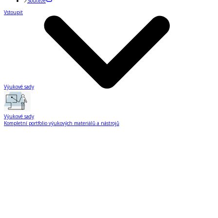
Soutěže
Vstoupit
Výukové sady
Výukové sady
Kompletní portfolio výukových materiálů a nástrojů