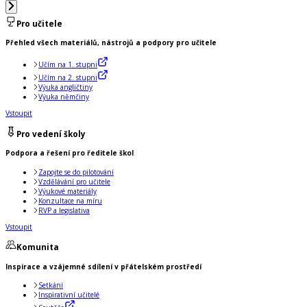
Pro učitele
Přehled všech materiálů, nástrojů a podpory pro učitele
Učím na 1. stupni
Učím na 2. stupni
Výuka angličtiny
Výuka němčiny
Vstoupit
Pro vedení školy
Podpora a řešení pro ředitele škol
Zapojte se do pilotování
Vzdělávání pro učitele
Výukové materiály
Konzultace na míru
RVP a legislativa
Vstoupit
Komunita
Inspirace a vzájemné sdílení v přátelském prostředí
Setkání
Inspirativní učitelé