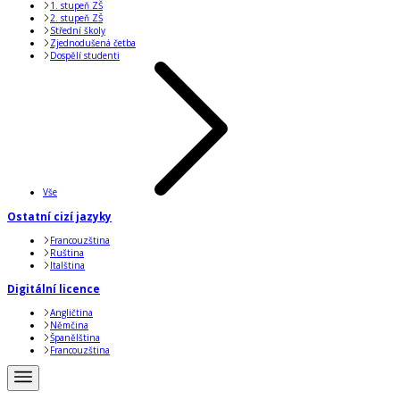
1. stupeň ZŠ
2. stupeň ZŠ
Střední školy
Zjednodušená četba
Dospělí studenti
Vše
Ostatní cizí jazyky
Francouzština
Ruština
Italština
Digitální licence
Angličtina
Němčina
Španělština
Francouzština