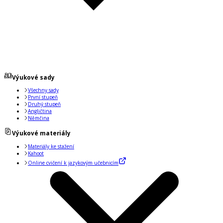
Výukové sady
Všechny sady
První stupeň
Druhý stupeň
Angličtina
Němčina
Výukové materiály
Materiály ke stažení
Kahoot
Online cvičení k jazykovým učebnicím