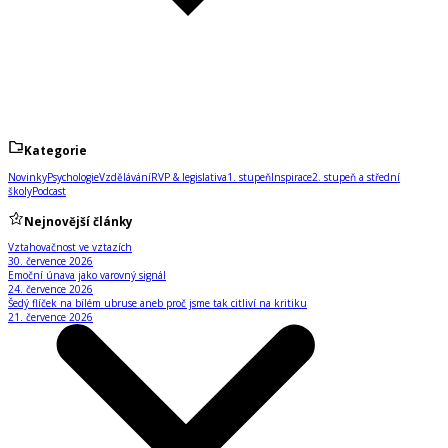
Kategorie
Novinky
Psychologie
Vzdělávání
RVP & legislativa
1. stupeň
Inspirace
2. stupeň a střední
školy
Podcast
Nejnovější články
Vztahovačnost ve vztazích
30. července 2026
Emoční únava jako varovný signál
24. července 2026
Šedý flíček na bílém ubruse aneb proč jsme tak citliví na kritiku
21. července 2026