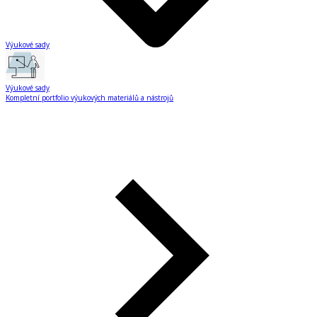
Výukové sady
Výukové sady
Kompletní portfolio výukových materiálů a nástrojů