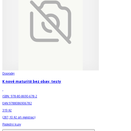
Doprodej
K nové maturitě bez obav, testy
ISBN:
978-80-8690-678-2
EAN:
9788086906782
319 Kč
(
287,10 Kč
při registraci)
Poslední kusy