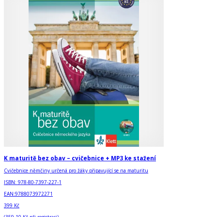
K maturitě bez obav – cvičebnice + MP3 ke stažení
Cvičebnice němčiny určená pro žáky připavující se na maturitu
ISBN:
978-80-7397-227-1
EAN:
9788073972271
399 Kč