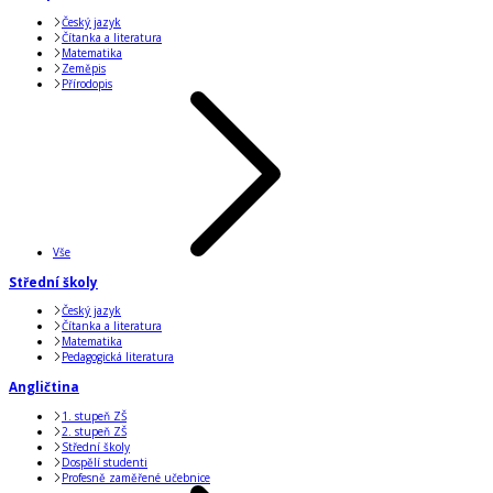
Český jazyk
Čítanka a literatura
Matematika
Zeměpis
Přírodopis
Vše
Střední školy
Český jazyk
Čítanka a literatura
Matematika
Pedagogická literatura
Angličtina
1. stupeň ZŠ
2. stupeň ZŠ
Střední školy
Dospělí studenti
Profesně zaměřené učebnice