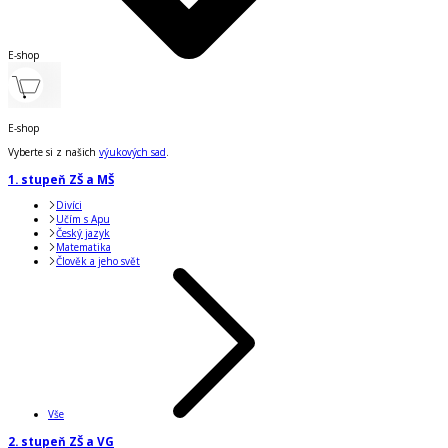
E-shop
E-shop
Vyberte si z našich
výukových sad
.
1. stupeň ZŠ a MŠ
Divíci
Učím s Apu
Český jazyk
Matematika
Člověk a jeho svět
Vše
2. stupeň ZŠ a VG