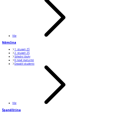
Vše
Němčina
1. stupeň ZŠ
2. stupeň ZŠ
Střední školy
K nové maturitě
Dospělí studenti
Vše
Španělština