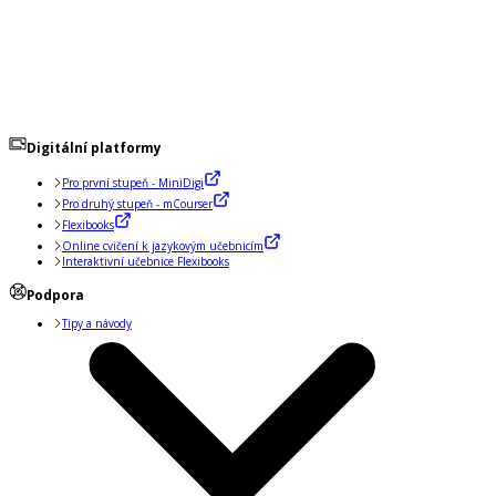
Digitální platformy
Pro první stupeň - MiniDigi
Pro druhý stupeň - mCourser
Flexibooks
Online cvičení k jazykovým učebnicím
Interaktivní učebnice Flexibooks
Podpora
Tipy a návody