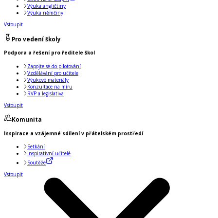
Výuka angličtiny
Výuka němčiny
Vstoupit
Pro vedení školy
Podpora a řešení pro ředitele škol
Zapojte se do pilotování
Vzdělávání pro učitele
Výukové materiály
Konzultace na míru
RVP a legislativa
Vstoupit
Komunita
Inspirace a vzájemné sdílení v přátelském prostředí
Setkání
Inspirativní učitelé
Soutěže
Vstoupit