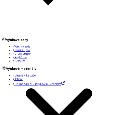
Výukové sady
Všechny sady
První stupeň
Druhý stupeň
Angličtina
Němčina
Výukové materiály
Materiály ke stažení
Kahoot
Online cvičení k jazykovým učebnicím