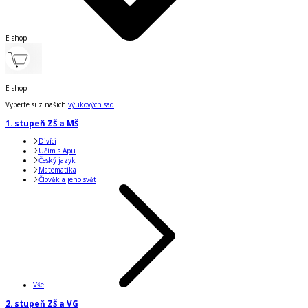
E-shop
E-shop
Vyberte si z našich
výukových sad
.
1. stupeň ZŠ a MŠ
Divíci
Učím s Apu
Český jazyk
Matematika
Člověk a jeho svět
Vše
2. stupeň ZŠ a VG