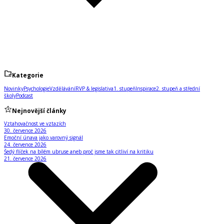
Kategorie
Novinky
Psychologie
Vzdělávání
RVP & legislativa
1. stupeň
Inspirace
2. stupeň a střední
školy
Podcast
Nejnovější články
Vztahovačnost ve vztazích
30. července 2026
Emoční únava jako varovný signál
24. července 2026
Šedý flíček na bílém ubruse aneb proč jsme tak citliví na kritiku
21. července 2026