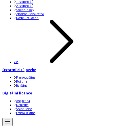
1. stupeň ZŠ
2. stupeň ZŠ
Střední školy
Zjednodušená četba
Dospělí studenti
Vše
Ostatní cizí jazyky
Francouzština
Ruština
Italština
Digitální licence
Angličtina
Němčina
Španělština
Francouzština