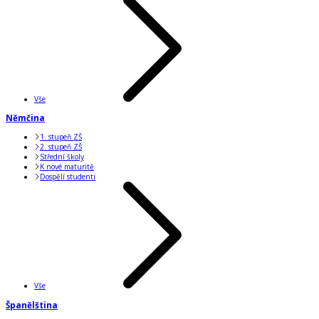
Vše
Němčina
1. stupeň ZŠ
2. stupeň ZŠ
Střední školy
K nové maturitě
Dospělí studenti
Vše
Španělština