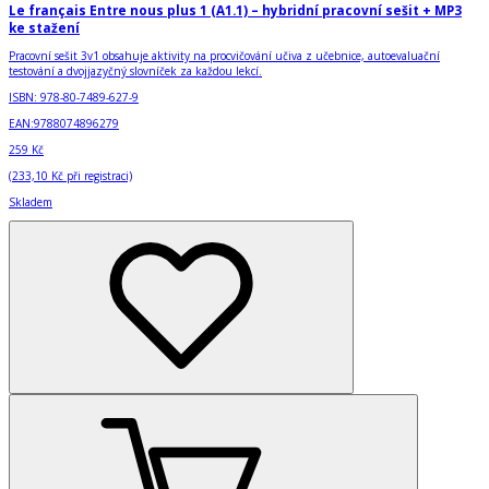
Le français Entre nous plus 1 (A1.1) – hybridní pracovní sešit + MP3
ke stažení
Pracovní sešit 3v1 obsahuje aktivity na procvičování učiva z učebnice, autoevaluační
testování a dvojjazyčný slovníček za každou lekcí.
ISBN:
978-80-7489-627-9
EAN:
9788074896279
259 Kč
(
233,10 Kč
při registraci)
Skladem