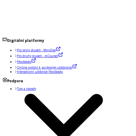
Digitální platformy
Pro první stupeň - MiniDigi
Pro druhý stupeň - mCourser
Flexibooks
Online cvičení k jazykovým učebnicím
Interaktivní učebnice Flexibooks
Podpora
Tipy a návody