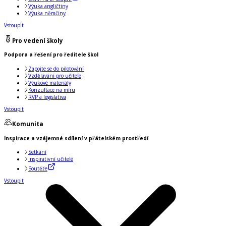
Výuka angličtiny
Výuka němčiny
Vstoupit
Pro vedení školy
Podpora a řešení pro ředitele škol
Zapojte se do pilotování
Vzdělávání pro učitele
Výukové materiály
Konzultace na míru
RVP a legislativa
Vstoupit
Komunita
Inspirace a vzájemné sdílení v přátelském prostředí
Setkání
Inspirativní učitelé
Soutěže
Vstoupit