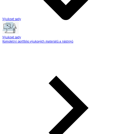
Výukové sady
Výukové sady
Kompletní portfolio výukových materiálů a nástrojů