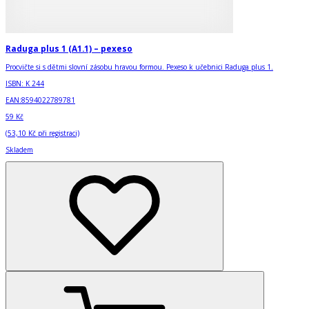
Raduga plus 1 (A1.1) – pexeso
Procvičte si s dětmi slovní zásobu hravou formou. Pexeso k učebnici Raduga plus 1.
ISBN:
K 244
EAN:
8594022789781
59 Kč
(
53,10 Kč
při registraci)
Skladem