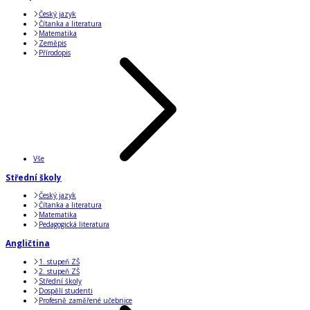
Český jazyk
Čítanka a literatura
Matematika
Zeměpis
Přírodopis
Vše
Střední školy
Český jazyk
Čítanka a literatura
Matematika
Pedagogická literatura
Angličtina
1. stupeň ZŠ
2. stupeň ZŠ
Střední školy
Dospělí studenti
Profesně zaměřené učebnice