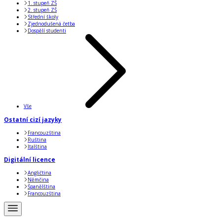
1. stupeň ZŠ
2. stupeň ZŠ
Střední školy
Zjednodušená četba
Dospělí studenti
Vše
Ostatní cizí jazyky
Francouzština
Ruština
Italština
Digitální licence
Angličtina
Němčina
Španělština
Francouzština