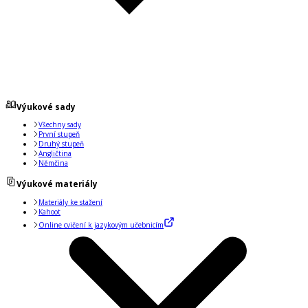
Výukové sady
Všechny sady
První stupeň
Druhý stupeň
Angličtina
Němčina
Výukové materiály
Materiály ke stažení
Kahoot
Online cvičení k jazykovým učebnicím