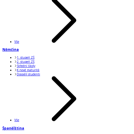
Vše
Němčina
1. stupeň ZŠ
2. stupeň ZŠ
Střední školy
K nové maturitě
Dospělí studenti
Vše
Španělština