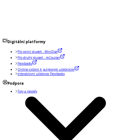
Digitální platformy
Pro první stupeň - MiniDigi
Pro druhý stupeň - mCourser
Flexibooks
Online cvičení k jazykovým učebnicím
Interaktivní učebnice Flexibooks
Podpora
Tipy a návody