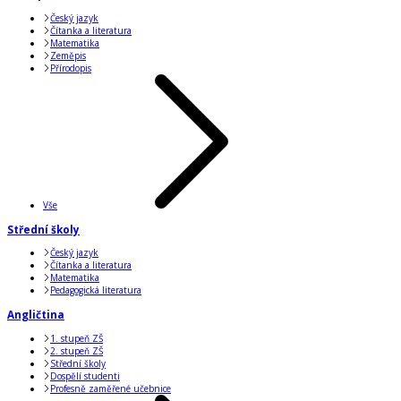
Český jazyk
Čítanka a literatura
Matematika
Zeměpis
Přírodopis
Vše
Střední školy
Český jazyk
Čítanka a literatura
Matematika
Pedagogická literatura
Angličtina
1. stupeň ZŠ
2. stupeň ZŠ
Střední školy
Dospělí studenti
Profesně zaměřené učebnice