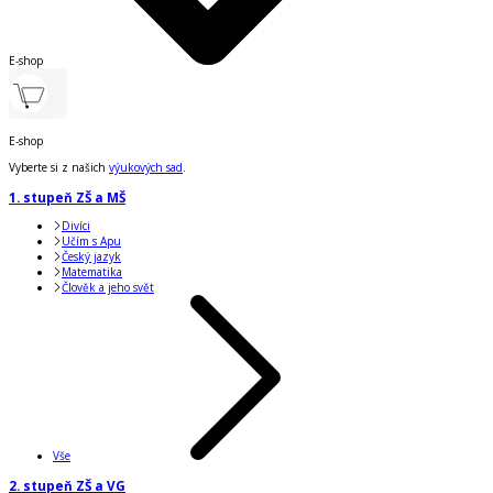
E-shop
E-shop
Vyberte si z našich
výukových sad
.
1. stupeň ZŠ a MŠ
Divíci
Učím s Apu
Český jazyk
Matematika
Člověk a jeho svět
Vše
2. stupeň ZŠ a VG