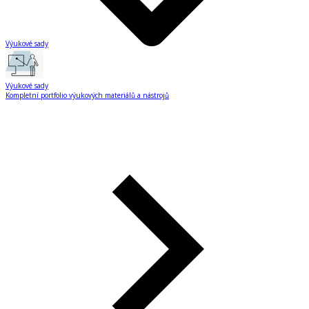
Výukové sady
Výukové sady
Kompletní portfolio výukových materiálů a nástrojů