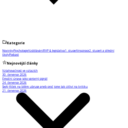
Kategorie
Novinky
Psychologie
Vzdělávání
RVP & legislativa
1. stupeň
Inspirace
2. stupeň a střední
školy
Podcast
Nejnovější články
Vztahovačnost ve vztazích
30. července 2026
Emoční únava jako varovný signál
24. července 2026
Šedý flíček na bílém ubruse aneb proč jsme tak citliví na kritiku
21. července 2026