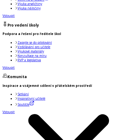
Výuka angličtiny
Výuka němčiny
Vstoupit
Pro vedení školy
Podpora a řešení pro ředitele škol
Zapojte se do pilotování
Vzdělávání pro učitele
Výukové materiály
Konzultace na míru
RVP a legislativa
Vstoupit
Komunita
Inspirace a vzájemné sdílení v přátelském prostředí
Setkání
Inspirativní učitelé
Soutěže
Vstoupit