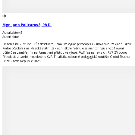
Mgr. Jana Policarová, Ph.D.
Autor
Lektor
+
2
Autor
Lektor
Učitelka na 2. stupni ZŠ s desetiletou praxí ve výuce přírodopisu v inovativní základní škole.
Krátce působila i na klasické státní základní škole.
Věnuje se mentoringu a vzdělávání
učitelů se zaměřením na formativní přístup ve výuce.
Podílí se na revizích RVP ZV oboru
Přírodopis a tvorbě modelového ŠVP.
Finalistka odborné pedagogické soutěže Global Teacher
Prize Czech Republic 2023.