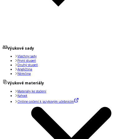
Výukové sady
Všechny sady
První stupeň
Druhý stupeň
Angličtina
Němčina
Výukové materiály
Materiály ke stažení
Kahoot
Online cvičení k jazykovým učebnicím