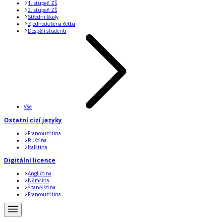
1. stupeň ZŠ
2. stupeň ZŠ
Střední školy
Zjednodušená četba
Dospělí studenti
Vše
Ostatní cizí jazyky
Francouzština
Ruština
Italština
Digitální licence
Angličtina
Němčina
Španělština
Francouzština