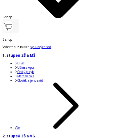
E-shop
E-shop
Vyberte si z našich
výukových sad
.
1. stupeň ZŠ a MŠ
Divíci
Učím s Apu
Český jazyk
Matematika
Člověk a jeho svět
Vše
2. stupeň ZŠ a VG