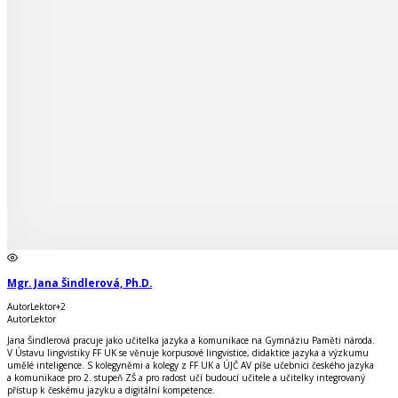
Mgr. Jana Šindlerová, Ph.D.
Autor
Lektor
+
2
Autor
Lektor
Jana Šindlerová pracuje jako učitelka jazyka a komunikace na Gymnáziu Paměti národa.
V Ústavu lingvistiky FF UK se věnuje korpusové lingvistice, didaktice jazyka a výzkumu
umělé inteligence. S kolegyněmi a kolegy z FF UK a ÚJČ AV píše učebnici českého jazyka
a komunikace pro 2. stupeň ZŠ a pro radost učí budoucí učitele a učitelky integrovaný
přístup k českému jazyku a digitální kompetence.