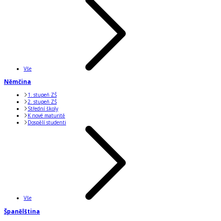
Vše
Němčina
1. stupeň ZŠ
2. stupeň ZŠ
Střední školy
K nové maturitě
Dospělí studenti
Vše
Španělština