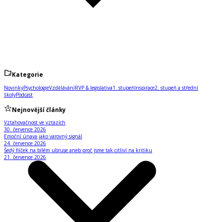
Kategorie
Novinky
Psychologie
Vzdělávání
RVP & legislativa
1. stupeň
Inspirace
2. stupeň a střední
školy
Podcast
Nejnovější články
Vztahovačnost ve vztazích
30. července 2026
Emoční únava jako varovný signál
24. července 2026
Šedý flíček na bílém ubruse aneb proč jsme tak citliví na kritiku
21. července 2026