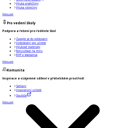
Výuka angličtiny
Výuka němčiny
Vstoupit
Pro vedení školy
Podpora a řešení pro ředitele škol
Zapojte se do pilotování
Vzdělávání pro učitele
Výukové materiály
Konzultace na míru
RVP a legislativa
Vstoupit
Komunita
Inspirace a vzájemné sdílení v přátelském prostředí
Setkání
Inspirativní učitelé
Soutěže
Vstoupit