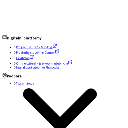
Digitální platformy
Pro první stupeň - MiniDigi
Pro druhý stupeň - mCourser
Flexibooks
Online cvičení k jazykovým učebnicím
Interaktivní učebnice Flexibooks
Podpora
Tipy a návody