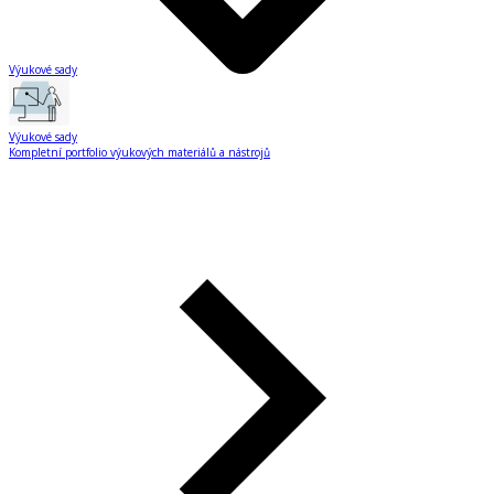
Výukové sady
Výukové sady
Kompletní portfolio výukových materiálů a nástrojů