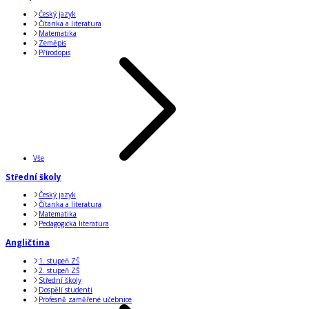
Český jazyk
Čítanka a literatura
Matematika
Zeměpis
Přírodopis
Vše
Střední školy
Český jazyk
Čítanka a literatura
Matematika
Pedagogická literatura
Angličtina
1. stupeň ZŠ
2. stupeň ZŠ
Střední školy
Dospělí studenti
Profesně zaměřené učebnice