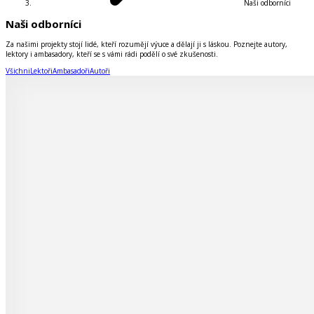
Naši odborníci
Naši odborníci
Za našimi projekty stojí lidé, kteří rozumějí výuce a dělají ji s láskou. Poznejte autory,
lektory i ambasadory, kteří se s vámi rádi podělí o své zkušenosti.
Všichni
Lektoři
Ambasadoři
Autoři