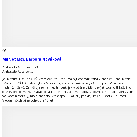
Mgr. et Mgr. Barbora Nováková
Ambasador
Autor
Lektor
+
3
Ambasador
Autor
Lektor
Je učitelka 1. stupně ZŠ, která věří, že učení má být dobrodružství – pro děti i pro učitele.
Působí na ZŠ T. G. Masaryka v Milovicích, kde se kromě výuky věnuje podpoře a rozvoji
nadaných žáků. Zaměřuje se na hledání cest, jak v běžné třídě rozvíjet potenciál každého
dítěte, propojovat vzdělávací oblasti a přitom zachovat radost z poznávání. Ráda tvoří vlastní
výukové materiály, hry a projekty, které spojují logiku, pohyb, umění i špetku humoru.
V oblasti školství se pohybuje 16 let.