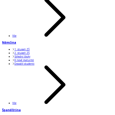
Vše
Němčina
1. stupeň ZŠ
2. stupeň ZŠ
Střední školy
K nové maturitě
Dospělí studenti
Vše
Španělština