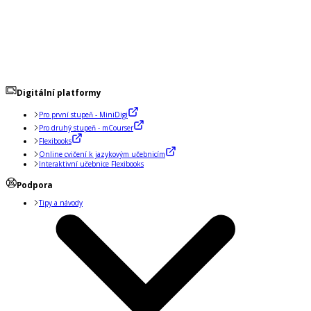
Digitální platformy
Pro první stupeň - MiniDigi
Pro druhý stupeň - mCourser
Flexibooks
Online cvičení k jazykovým učebnicím
Interaktivní učebnice Flexibooks
Podpora
Tipy a návody