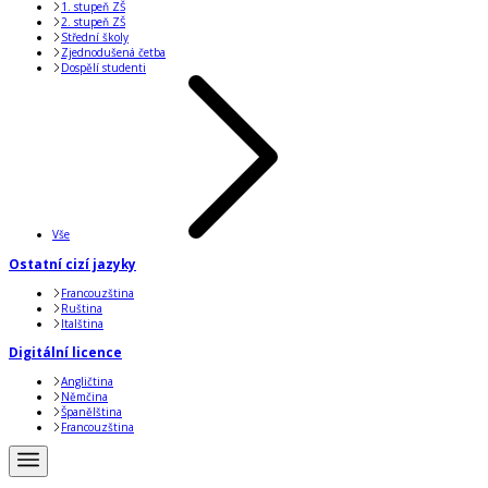
1. stupeň ZŠ
2. stupeň ZŠ
Střední školy
Zjednodušená četba
Dospělí studenti
Vše
Ostatní cizí jazyky
Francouzština
Ruština
Italština
Digitální licence
Angličtina
Němčina
Španělština
Francouzština