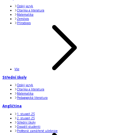
Český jazyk
Čítanka a literatura
Matematika
Zeměpis
Přírodopis
Vše
Střední školy
Český jazyk
Čítanka a literatura
Matematika
Pedagogická literatura
Angličtina
1. stupeň ZŠ
2. stupeň ZŠ
Střední školy
Dospělí studenti
Profesně zaměřené učebnice