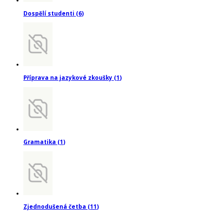
Dospělí studenti
(
6
)
Příprava na jazykové zkoušky
(
1
)
Gramatika
(
1
)
Zjednodušená četba
(
11
)