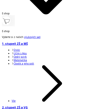
E-shop
E-shop
Vyberte si z našich
výukových sad
.
1. stupeň ZŠ a MŠ
Divíci
Učím s Apu
Český jazyk
Matematika
Člověk a jeho svět
Vše
2. stupeň ZŠ a VG