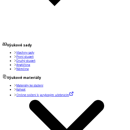
Výukové sady
Všechny sady
První stupeň
Druhý stupeň
Angličtina
Němčina
Výukové materiály
Materiály ke stažení
Kahoot
Online cvičení k jazykovým učebnicím