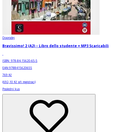
Doprodej
Bravissimo! 2 (A2) – Libro dello studente + MP3 Scaricabili
ISBN:
978-84-15620-65-5
EAN:
9788415620655
769 Kč
(
692,10 Kč
při registraci)
Poslední kus