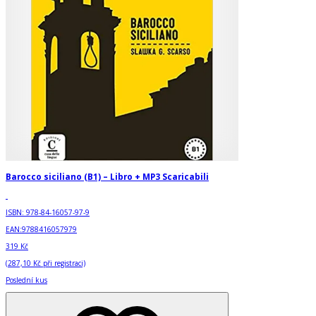
Barocco siciliano (B1) – Libro + MP3 Scaricabili
ISBN:
978-84-16057-97-9
EAN:
9788416057979
319 Kč
(
287,10 Kč
při registraci)
Poslední kus