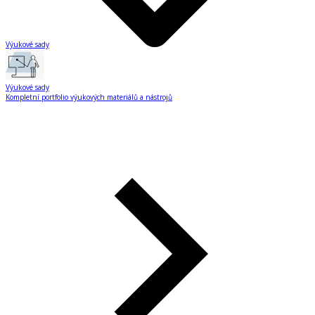
Výukové sady
Výukové sady
Kompletní portfolio výukových materiálů a nástrojů