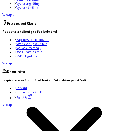
Výuka angličtiny
Výuka němčiny
Vstoupit
Pro vedení školy
Podpora a řešení pro ředitele škol
Zapojte se do pilotování
Vzdělávání pro učitele
Výukové materiály
Konzultace na míru
RVP a legislativa
Vstoupit
Komunita
Inspirace a vzájemné sdílení v přátelském prostředí
Setkání
Inspirativní učitelé
Soutěže
Vstoupit