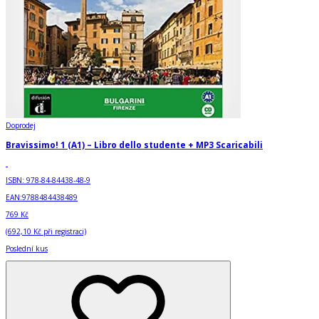
Doprodej
Bravissimo! 1 (A1) – Libro dello studente + MP3 Scaricabili
ISBN:
978-84-84438-48-9
EAN:
9788484438489
769 Kč
(
692,10 Kč
při registraci)
Poslední kus