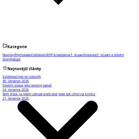
Kategorie
Novinky
Psychologie
Vzdělávání
RVP & legislativa
1. stupeň
Inspirace
2. stupeň a střední
školy
Podcast
Nejnovější články
Vztahovačnost ve vztazích
30. července 2026
Emoční únava jako varovný signál
24. července 2026
Šedý flíček na bílém ubruse aneb proč jsme tak citliví na kritiku
21. července 2026