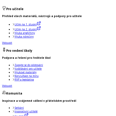
Pro učitele
Přehled všech materiálů, nástrojů a podpory pro učitele
Učím na 1. stupni
Učím na 2. stupni
Výuka angličtiny
Výuka němčiny
Vstoupit
Pro vedení školy
Podpora a řešení pro ředitele škol
Zapojte se do pilotování
Vzdělávání pro učitele
Výukové materiály
Konzultace na míru
RVP a legislativa
Vstoupit
Komunita
Inspirace a vzájemné sdílení v přátelském prostředí
Setkání
Inspirativní učitelé