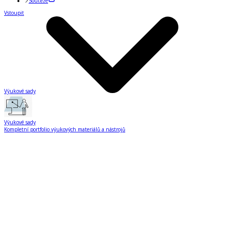
Soutěže
Vstoupit
Výukové sady
Výukové sady
Kompletní portfolio výukových materiálů a nástrojů