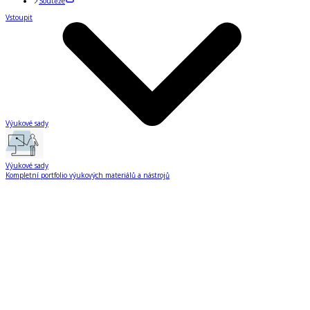
Soutěže
Vstoupit
Výukové sady
Výukové sady
Kompletní portfolio výukových materiálů a nástrojů