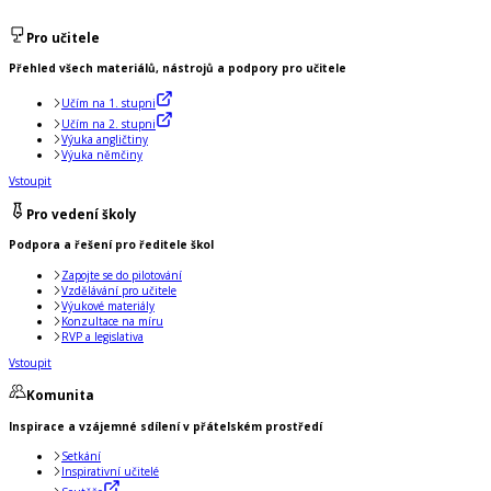
Pro učitele
Přehled všech materiálů, nástrojů a podpory pro učitele
Učím na 1. stupni
Učím na 2. stupni
Výuka angličtiny
Výuka němčiny
Vstoupit
Pro vedení školy
Podpora a řešení pro ředitele škol
Zapojte se do pilotování
Vzdělávání pro učitele
Výukové materiály
Konzultace na míru
RVP a legislativa
Vstoupit
Komunita
Inspirace a vzájemné sdílení v přátelském prostředí
Setkání
Inspirativní učitelé