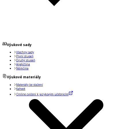
Výukové sady
Všechny sady
První stupeň
Druhý stupeň
Angličtina
Němčina
Výukové materiály
Materiály ke stažení
Kahoot
Online cvičení k jazykovým učebnicím