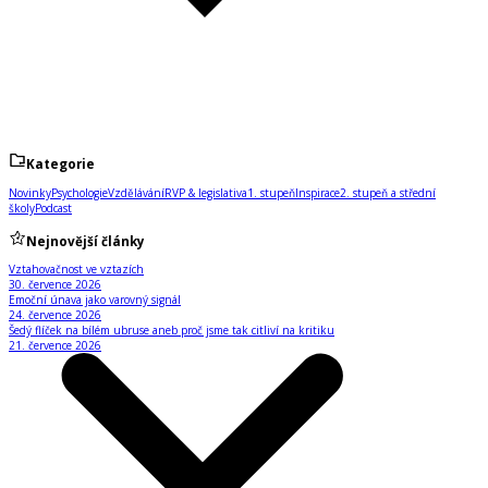
Kategorie
Novinky
Psychologie
Vzdělávání
RVP & legislativa
1. stupeň
Inspirace
2. stupeň a střední
školy
Podcast
Nejnovější články
Vztahovačnost ve vztazích
30. července 2026
Emoční únava jako varovný signál
24. července 2026
Šedý flíček na bílém ubruse aneb proč jsme tak citliví na kritiku
21. července 2026