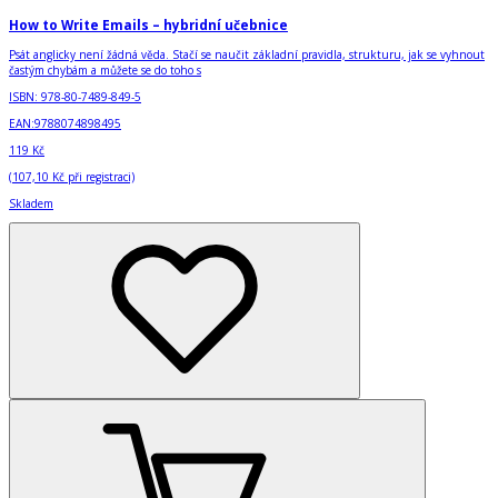
How to Write Emails – hybridní učebnice
Psát anglicky není žádná věda. Stačí se naučit základní pravidla, strukturu, jak se vyhnout
častým chybám a můžete se do toho s
ISBN:
978-80-7489-849-5
EAN:
9788074898495
119 Kč
(
107,10 Kč
při registraci)
Skladem