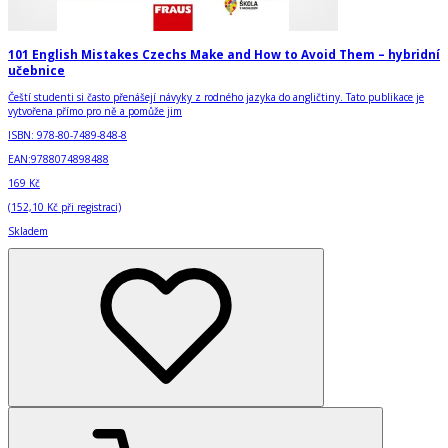
101 English Mistakes Czechs Make and How to Avoid Them – hybridní
učebnice
Čeští studenti si často přenášejí návyky z rodného jazyka do angličtiny. Tato publikace je
vytvořena přímo pro ně a pomůže jim
ISBN:
978-80-7489-848-8
EAN:
9788074898488
169 Kč
(
152,10 Kč
při registraci)
Skladem