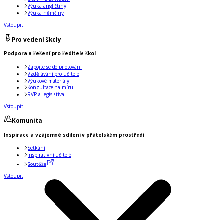
Výuka angličtiny
Výuka němčiny
Vstoupit
Pro vedení školy
Podpora a řešení pro ředitele škol
Zapojte se do pilotování
Vzdělávání pro učitele
Výukové materiály
Konzultace na míru
RVP a legislativa
Vstoupit
Komunita
Inspirace a vzájemné sdílení v přátelském prostředí
Setkání
Inspirativní učitelé
Soutěže
Vstoupit