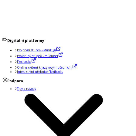
Digitální platformy
Pro první stupeň - MiniDigi
Pro druhý stupeň - mCourser
Flexibooks
Online cvičení k jazykovým učebnicím
Interaktivní učebnice Flexibooks
Podpora
Tipy a návody