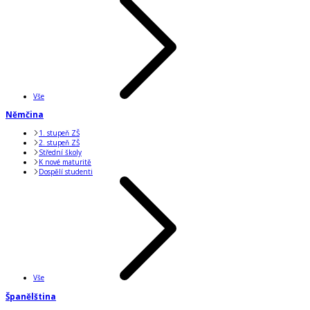
Vše
Němčina
1. stupeň ZŠ
2. stupeň ZŠ
Střední školy
K nové maturitě
Dospělí studenti
Vše
Španělština