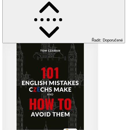
Řadit
:
Doporučené