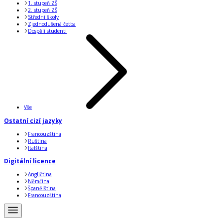
1. stupeň ZŠ
2. stupeň ZŠ
Střední školy
Zjednodušená četba
Dospělí studenti
Vše
Ostatní cizí jazyky
Francouzština
Ruština
Italština
Digitální licence
Angličtina
Němčina
Španělština
Francouzština