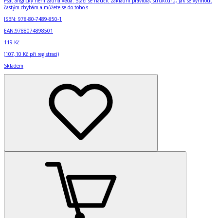
Psát anglicky není žádná věda. Stačí se naučit základní pravidla, strukturu, jak se vyhnout
častým chybám a můžete se do toho s
ISBN:
978-80-7489-850-1
EAN:
9788074898501
119 Kč
(
107,10 Kč
při registraci)
Skladem