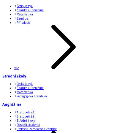
Český jazyk
Čítanka a literatura
Matematika
Zeměpis
Přírodopis
Vše
Střední školy
Český jazyk
Čítanka a literatura
Matematika
Pedagogická literatura
Angličtina
1. stupeň ZŠ
2. stupeň ZŠ
Střední školy
Dospělí studenti
Profesně zaměřené učebnice