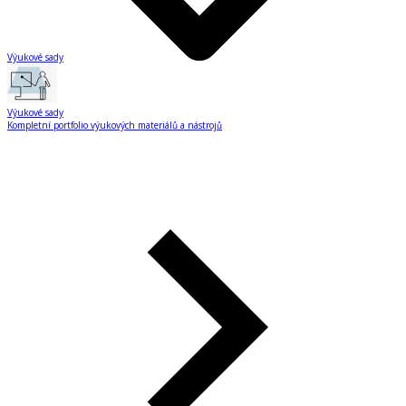
Výukové sady
Výukové sady
Kompletní portfolio výukových materiálů a nástrojů