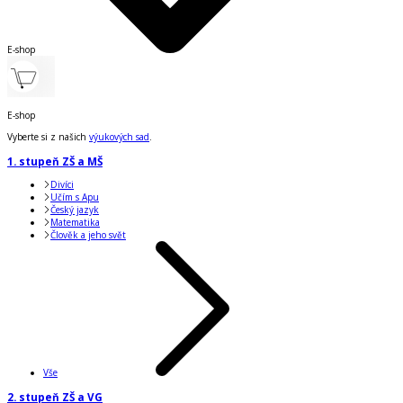
E-shop
E-shop
Vyberte si z našich
výukových sad
.
1. stupeň ZŠ a MŠ
Divíci
Učím s Apu
Český jazyk
Matematika
Člověk a jeho svět
Vše
2. stupeň ZŠ a VG