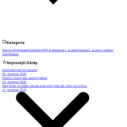
Kategorie
Novinky
Psychologie
Vzdělávání
RVP & legislativa
1. stupeň
Inspirace
2. stupeň a střední
školy
Podcast
Nejnovější články
Vztahovačnost ve vztazích
30. července 2026
Emoční únava jako varovný signál
24. července 2026
Šedý flíček na bílém ubruse aneb proč jsme tak citliví na kritiku
21. července 2026