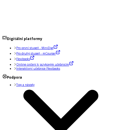
Digitální platformy
Pro první stupeň - MiniDigi
Pro druhý stupeň - mCourser
Flexibooks
Online cvičení k jazykovým učebnicím
Interaktivní učebnice Flexibooks
Podpora
Tipy a návody