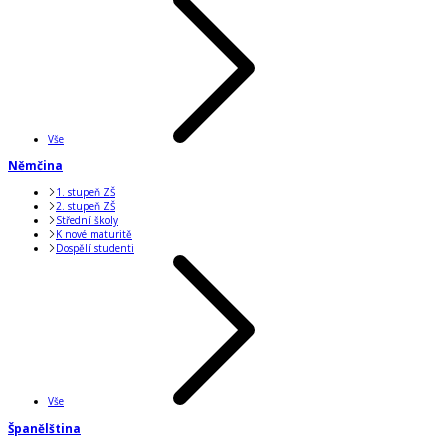
Vše
Němčina
1. stupeň ZŠ
2. stupeň ZŠ
Střední školy
K nové maturitě
Dospělí studenti
Vše
Španělština