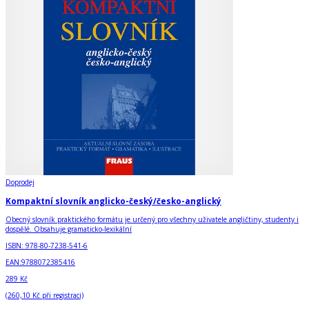
Doprodej
Kompaktní slovník anglicko-český/česko-anglický
Obecný slovník praktického formátu je určený pro všechny uživatele angličtiny, studenty i
dospělé. Obsahuje gramaticko-lexikální
ISBN:
978-80-7238-541-6
EAN:
9788072385416
289 Kč
(
260,10 Kč
při registraci)