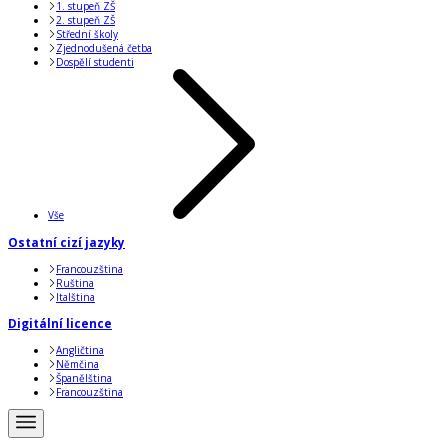
1. stupeň ZŠ
2. stupeň ZŠ
Střední školy
Zjednodušená četba
Dospělí studenti
Vše
Ostatní cizí jazyky
Francouzština
Ruština
Italština
Digitální licence
Angličtina
Němčina
Španělština
Francouzština