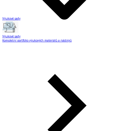
Výukové sady
Výukové sady
Kompletní portfolio výukových materiálů a nástrojů