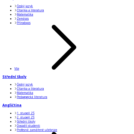
Český jazyk
Čítanka a literatura
Matematika
Zeměpis
Přírodopis
Vše
Střední školy
Český jazyk
Čítanka a literatura
Matematika
Pedagogická literatura
Angličtina
1. stupeň ZŠ
2. stupeň ZŠ
Střední školy
Dospělí studenti
Profesně zaměřené učebnice