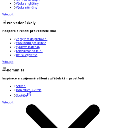
Výuka angličtiny
Výuka němčiny
Vstoupit
Pro vedení školy
Podpora a řešení pro ředitele škol
Zapojte se do pilotování
Vzdělávání pro učitele
Výukové materiály
Konzultace na míru
RVP a legislativa
Vstoupit
Komunita
Inspirace a vzájemné sdílení v přátelském prostředí
Setkání
Inspirativní učitelé
Soutěže
Vstoupit