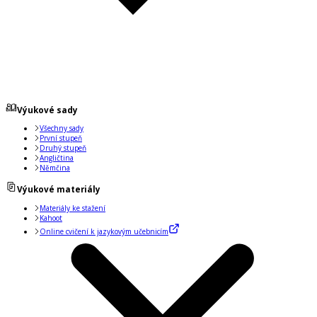
Výukové sady
Všechny sady
První stupeň
Druhý stupeň
Angličtina
Němčina
Výukové materiály
Materiály ke stažení
Kahoot
Online cvičení k jazykovým učebnicím