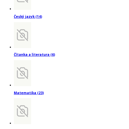
Český jazyk
(
14
)
Čítanka a literatura
(
6
)
Matematika
(
23
)