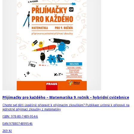
Přijímačky pro každého – Matematika 9. ročník – hybridní cvičebnice
Chcete své děti úspěšně připravit k přijímacím zkouškám? Publikace určená k přípravě na
jednotné přijímací zkoušky z matematiky
ISBN:
978-80-7489-954-6
EAN:
9788074899546
269 Kč