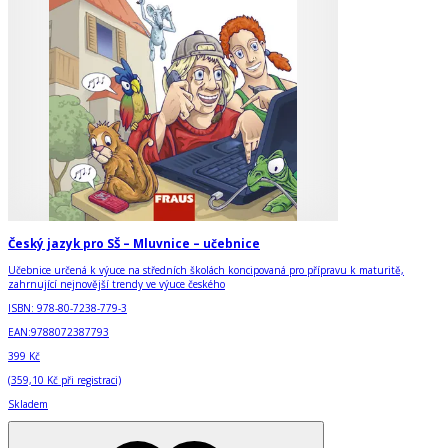
Český jazyk pro SŠ – Mluvnice – učebnice
Učebnice určená k výuce na středních školách koncipovaná pro přípravu k maturitě,
zahrnující nejnovější trendy ve výuce českého
ISBN:
978-80-7238-779-3
EAN:
9788072387793
399 Kč
(
359,10 Kč
při registraci)
Skladem