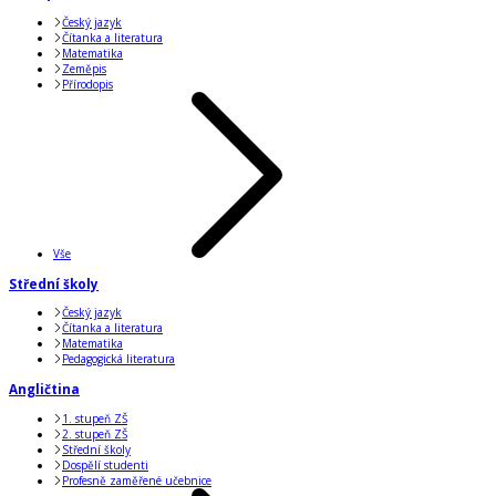
Český jazyk
Čítanka a literatura
Matematika
Zeměpis
Přírodopis
Vše
Střední školy
Český jazyk
Čítanka a literatura
Matematika
Pedagogická literatura
Angličtina
1. stupeň ZŠ
2. stupeň ZŠ
Střední školy
Dospělí studenti
Profesně zaměřené učebnice