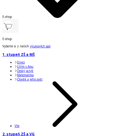
E-shop
E-shop
Vyberte si z našich
výukových sad
.
1. stupeň ZŠ a MŠ
Divíci
Učím s Apu
Český jazyk
Matematika
Člověk a jeho svět
Vše
2. stupeň ZŠ a VG