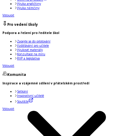
Výuka angličtiny
Výuka němčiny
Vstoupit
Pro vedení školy
Podpora a řešení pro ředitele škol
Zapojte se do pilotování
Vzdělávání pro učitele
Výukové materiály
Konzultace na míru
RVP a legislativa
Vstoupit
Komunita
Inspirace a vzájemné sdílení v přátelském prostředí
Setkání
Inspirativní učitelé
Soutěže
Vstoupit