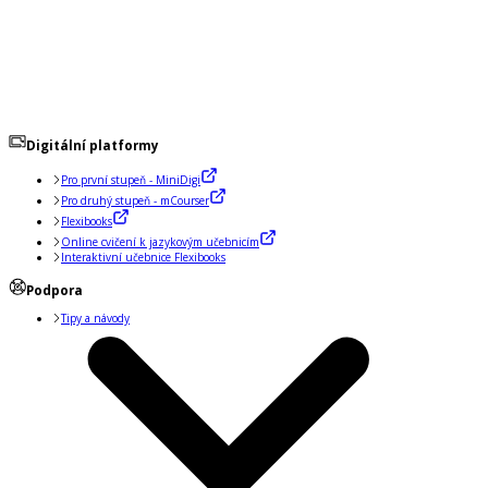
Digitální platformy
Pro první stupeň - MiniDigi
Pro druhý stupeň - mCourser
Flexibooks
Online cvičení k jazykovým učebnicím
Interaktivní učebnice Flexibooks
Podpora
Tipy a návody