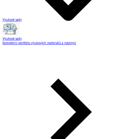
Výukové sady
Výukové sady
Kompletní portfolio výukových materiálů a nástrojů