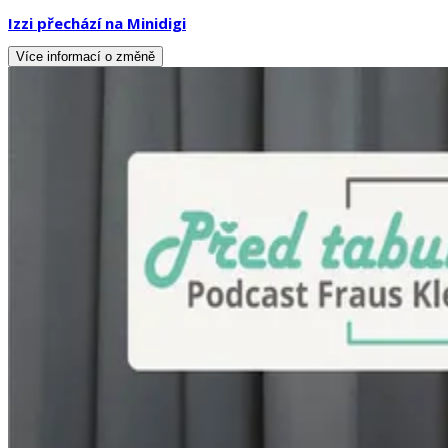
Izzi přechází na Minidigi
Více informací o změně