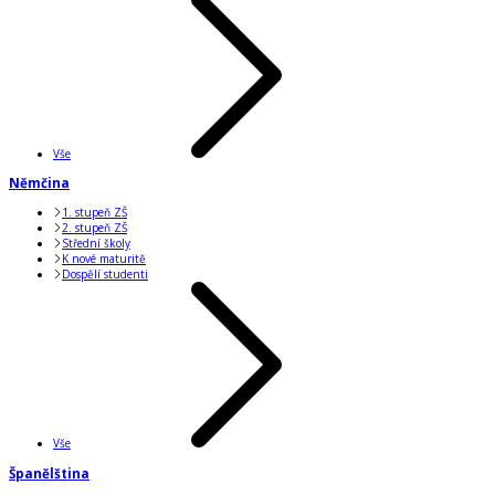
Vše
Němčina
1. stupeň ZŠ
2. stupeň ZŠ
Střední školy
K nové maturitě
Dospělí studenti
Vše
Španělština