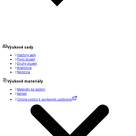
Výukové sady
Všechny sady
První stupeň
Druhý stupeň
Angličtina
Němčina
Výukové materiály
Materiály ke stažení
Kahoot
Online cvičení k jazykovým učebnicím