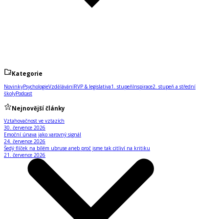
Kategorie
Novinky
Psychologie
Vzdělávání
RVP & legislativa
1. stupeň
Inspirace
2. stupeň a střední
školy
Podcast
Nejnovější články
Vztahovačnost ve vztazích
30. července 2026
Emoční únava jako varovný signál
24. července 2026
Šedý flíček na bílém ubruse aneb proč jsme tak citliví na kritiku
21. července 2026