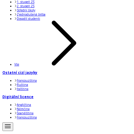
1. stupeň ZŠ
2. stupeň ZŠ
Střední školy
Zjednodušená četba
Dospělí studenti
Vše
Ostatní cizí jazyky
Francouzština
Ruština
Italština
Digitální licence
Angličtina
Němčina
Španělština
Francouzština