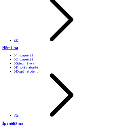
Vše
Němčina
1. stupeň ZŠ
2. stupeň ZŠ
Střední školy
K nové maturitě
Dospělí studenti
Vše
Španělština