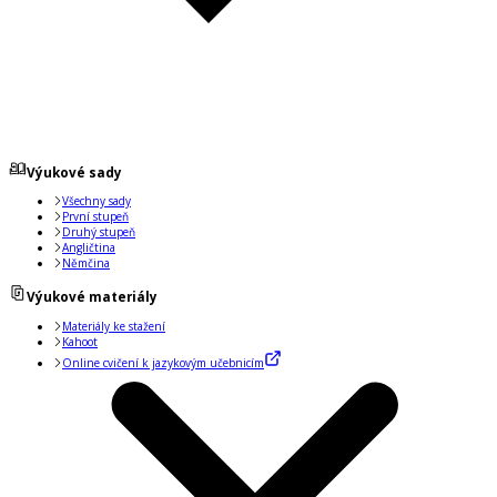
Výukové sady
Všechny sady
První stupeň
Druhý stupeň
Angličtina
Němčina
Výukové materiály
Materiály ke stažení
Kahoot
Online cvičení k jazykovým učebnicím