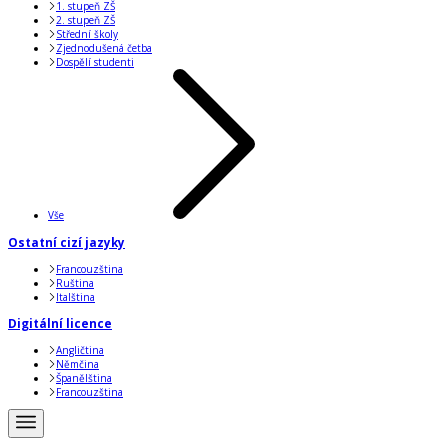
1. stupeň ZŠ
2. stupeň ZŠ
Střední školy
Zjednodušená četba
Dospělí studenti
Vše
Ostatní cizí jazyky
Francouzština
Ruština
Italština
Digitální licence
Angličtina
Němčina
Španělština
Francouzština