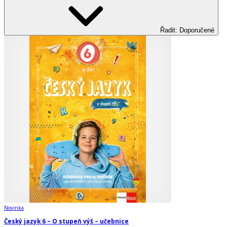
Řadit
:
Doporučené
Novinka
Český jazyk 6 – O stupeň výš – učebnice