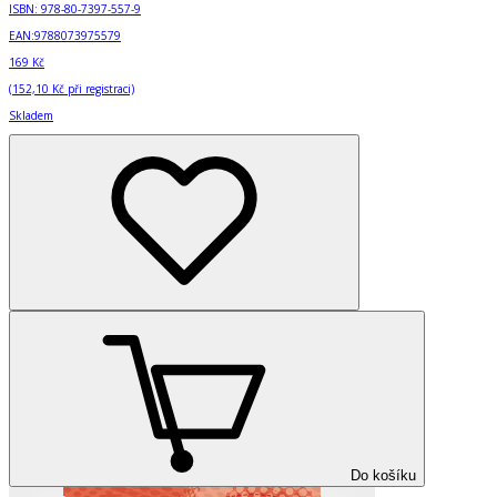
ISBN:
978-80-7397-557-9
EAN:
9788073975579
169 Kč
(
152,10 Kč
při registraci)
Skladem
Do košíku