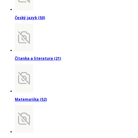
Český jazyk
(
50
)
Čítanka a literatura
(
21
)
Matematika
(
52
)