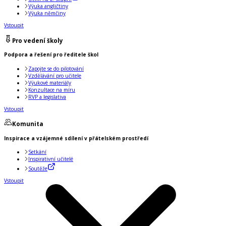
Výuka angličtiny
Výuka němčiny
Vstoupit
Pro vedení školy
Podpora a řešení pro ředitele škol
Zapojte se do pilotování
Vzdělávání pro učitele
Výukové materiály
Konzultace na míru
RVP a legislativa
Vstoupit
Komunita
Inspirace a vzájemné sdílení v přátelském prostředí
Setkání
Inspirativní učitelé
Soutěže
Vstoupit