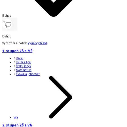
E-shop
E-shop
Vyberte si z našich
výukových sad
.
1. stupeň ZŠ a MŠ
Divíci
Učím s Apu
Český jazyk
Matematika
Člověk a jeho svět
Vše
2. stupeň ZŠ a VG