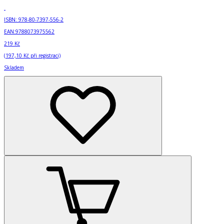
ISBN:
978-80-7397-556-2
EAN:
9788073975562
219 Kč
(
197,10 Kč
při registraci)
Skladem