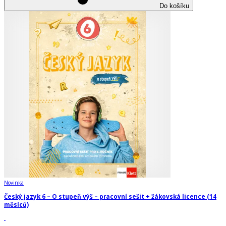
Do košíku
Novinka
Český jazyk 6 – O stupeň výš – pracovní sešit + žákovská licence (14
měsíců)