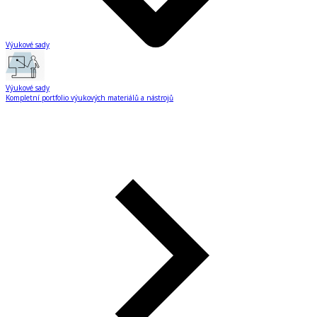
Výukové sady
Výukové sady
Kompletní portfolio výukových materiálů a nástrojů