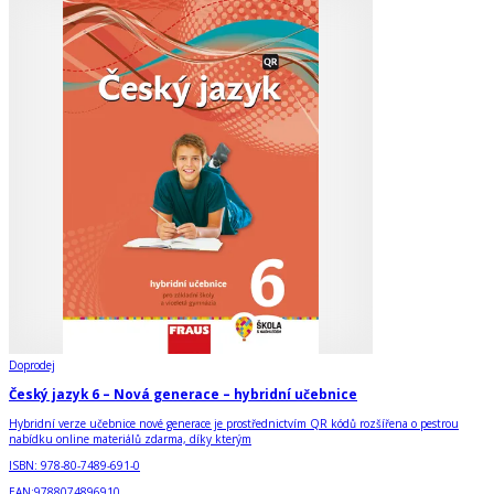
Doprodej
Český jazyk 6 – Nová generace – hybridní učebnice
Hybridní verze učebnice nové generace je prostřednictvím QR kódů rozšířena o pestrou
nabídku online materiálů zdarma, díky kterým
ISBN:
978-80-7489-691-0
EAN:
9788074896910