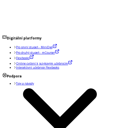
Digitální platformy
Pro první stupeň - MiniDigi
Pro druhý stupeň - mCourser
Flexibooks
Online cvičení k jazykovým učebnicím
Interaktivní učebnice Flexibooks
Podpora
Tipy a návody