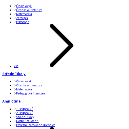
Český jazyk
Čítanka a literatura
Matematika
Zeměpis
Přírodopis
Vše
Střední školy
Český jazyk
Čítanka a literatura
Matematika
Pedagogická literatura
Angličtina
1. stupeň ZŠ
2. stupeň ZŠ
Střední školy
Dospělí studenti
Profesně zaměřené učebnice