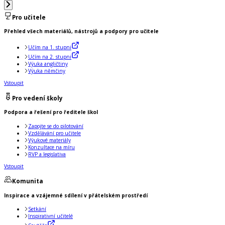
Pro učitele
Přehled všech materiálů, nástrojů a podpory pro učitele
Učím na 1. stupni
Učím na 2. stupni
Výuka angličtiny
Výuka němčiny
Vstoupit
Pro vedení školy
Podpora a řešení pro ředitele škol
Zapojte se do pilotování
Vzdělávání pro učitele
Výukové materiály
Konzultace na míru
RVP a legislativa
Vstoupit
Komunita
Inspirace a vzájemné sdílení v přátelském prostředí
Setkání
Inspirativní učitelé