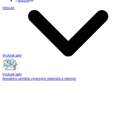
Soutěže
Vstoupit
Výukové sady
Výukové sady
Kompletní portfolio výukových materiálů a nástrojů