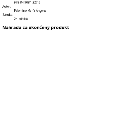
978-84-9081-227-3
Autor
:
Palomino María Ángeles
Záruka
:
24 měsíců
Náhrada za ukončený produkt