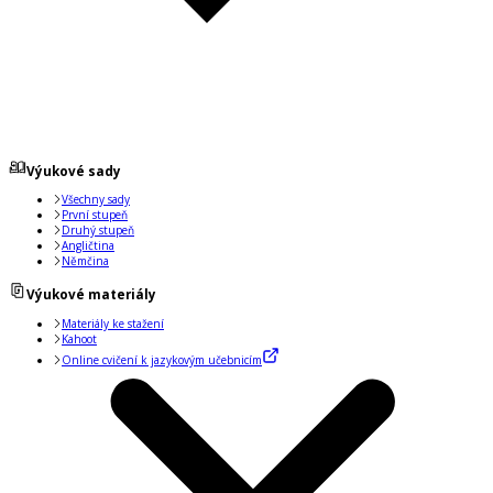
Výukové sady
Všechny sady
První stupeň
Druhý stupeň
Angličtina
Němčina
Výukové materiály
Materiály ke stažení
Kahoot
Online cvičení k jazykovým učebnicím