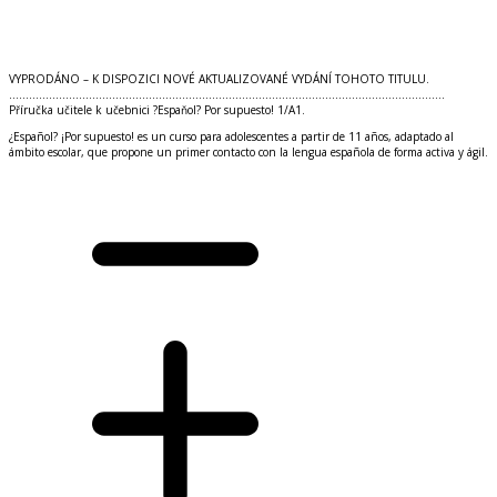
Do košíku
VYPRODÁNO – K DISPOZICI NOVÉ AKTUALIZOVANÉ VYDÁNÍ TOHOTO TITULU.
...................................................................................................................................
Příručka učitele k učebnici ?Espaňol? Por supuesto! 1
/
A1.
¿Español? ¡Por supuesto! es un curso para adolescentes a partir de 11 años, adaptado al
ámbito escolar, que propone un primer contacto con la lengua española de forma activa y ágil.