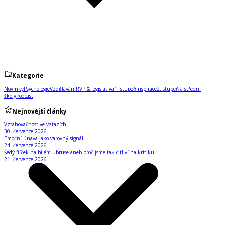
Kategorie
Novinky
Psychologie
Vzdělávání
RVP & legislativa
1. stupeň
Inspirace
2. stupeň a střední
školy
Podcast
Nejnovější články
Vztahovačnost ve vztazích
30. července 2026
Emoční únava jako varovný signál
24. července 2026
Šedý flíček na bílém ubruse aneb proč jsme tak citliví na kritiku
21. července 2026