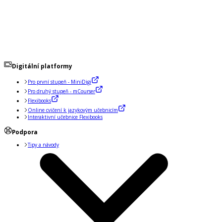
Digitální platformy
Pro první stupeň - MiniDigi
Pro druhý stupeň - mCourser
Flexibooks
Online cvičení k jazykovým učebnicím
Interaktivní učebnice Flexibooks
Podpora
Tipy a návody