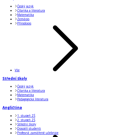
Český jazyk
Čítanka a literatura
Matematika
Zeměpis
Přírodopis
Vše
Střední školy
Český jazyk
Čítanka a literatura
Matematika
Pedagogická literatura
Angličtina
1. stupeň ZŠ
2. stupeň ZŠ
Střední školy
Dospělí studenti
Profesně zaměřené učebnice