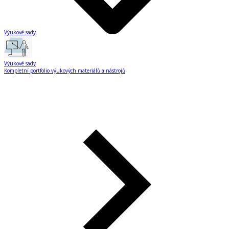
Výukové sady
Výukové sady
Kompletní portfolio výukových materiálů a nástrojů