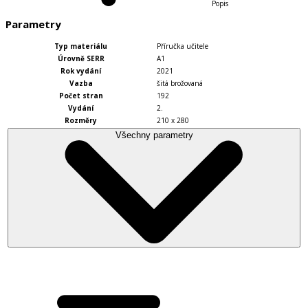
Popis
Parametry
Typ materiálu
Příručka učitele
Úrovně SERR
A1
Rok vydání
2021
Vazba
šitá brožovaná
Počet stran
192
Vydání
2.
Rozměry
210 x 280
Všechny parametry