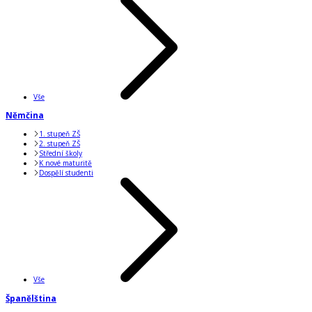
Vše
Němčina
1. stupeň ZŠ
2. stupeň ZŠ
Střední školy
K nové maturitě
Dospělí studenti
Vše
Španělština