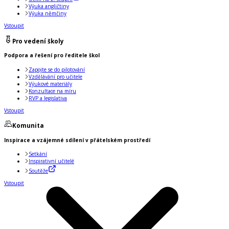
Výuka angličtiny
Výuka němčiny
Vstoupit
Pro vedení školy
Podpora a řešení pro ředitele škol
Zapojte se do pilotování
Vzdělávání pro učitele
Výukové materiály
Konzultace na míru
RVP a legislativa
Vstoupit
Komunita
Inspirace a vzájemné sdílení v přátelském prostředí
Setkání
Inspirativní učitelé
Soutěže
Vstoupit