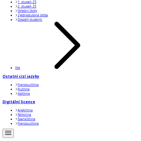
1. stupeň ZŠ
2. stupeň ZŠ
Střední školy
Zjednodušená četba
Dospělí studenti
Vše
Ostatní cizí jazyky
Francouzština
Ruština
Italština
Digitální licence
Angličtina
Němčina
Španělština
Francouzština