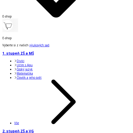
E-shop
E-shop
Vyberte si z našich
výukových sad
.
1. stupeň ZŠ a MŠ
Divíci
Učím s Apu
Český jazyk
Matematika
Člověk a jeho svět
Vše
2. stupeň ZŠ a VG