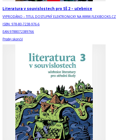
Literatura v souvislostech pro SŠ 2 – učebnice
VYPRODÁNO – TITUL DOSTUPNÝ ELEKTRONICKY NA WWW.FLEXIBOOKS.CZ
ISBN:
978-80-7238-976-6
EAN:
9788072389766
Prodej skončil