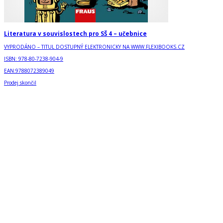
Literatura v souvislostech pro SŠ 4 – učebnice
VYPRODÁNO – TITUL DOSTUPNÝ ELEKTRONICKY NA WWW.FLEXIBOOKS.CZ
ISBN:
978-80-7238-904-9
EAN:
9788072389049
Prodej skončil