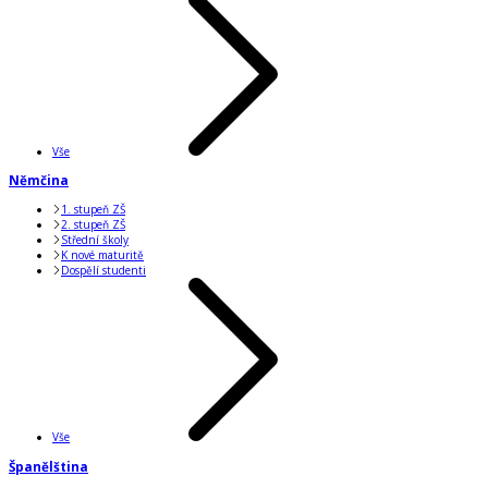
Vše
Němčina
1. stupeň ZŠ
2. stupeň ZŠ
Střední školy
K nové maturitě
Dospělí studenti
Vše
Španělština