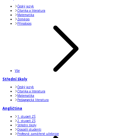
Český jazyk
Čítanka a literatura
Matematika
Zeměpis
Přírodopis
Vše
Střední školy
Český jazyk
Čítanka a literatura
Matematika
Pedagogická literatura
Angličtina
1. stupeň ZŠ
2. stupeň ZŠ
Střední školy
Dospělí studenti
Profesně zaměřené učebnice