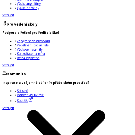
Výuka angličtiny
Výuka němčiny
Vstoupit
Pro vedení školy
Podpora a řešení pro ředitele škol
Zapojte se do pilotování
Vzdělávání pro učitele
Výukové materiály
Konzultace na míru
RVP a legislativa
Vstoupit
Komunita
Inspirace a vzájemné sdílení v přátelském prostředí
Setkání
Inspirativní učitelé
Soutěže
Vstoupit