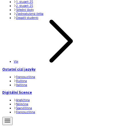
1. stupeň ZŠ
2. stupeň ZŠ
Střední školy
Zjednodušená četba
Dospělí studenti
Vše
Ostatní cizí jazyky
Francouzština
Ruština
Italština
Digitální licence
Angličtina
Němčina
Španělština
Francouzština