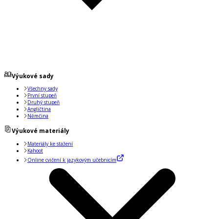
Výukové sady
Všechny sady
První stupeň
Druhý stupeň
Angličtina
Němčina
Výukové materiály
Materiály ke stažení
Kahoot
Online cvičení k jazykovým učebnicím