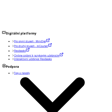
Digitální platformy
Pro první stupeň - MiniDigi
Pro druhý stupeň - mCourser
Flexibooks
Online cvičení k jazykovým učebnicím
Interaktivní učebnice Flexibooks
Podpora
Tipy a návody