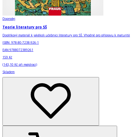
Doprodej
Teorie literatury pro SŠ
Doplňkový materiál k jakékoli učebnici literatury pro SŠ. Vhodné pro přípravu k maturitě
ISBN:
978-80-7238-926-1
EAN:
9788072389261
159 Kč
(
143,10 Kč
při registraci)
Skladem