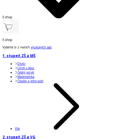
E-shop
E-shop
Vyberte si z našich
výukových sad
.
1. stupeň ZŠ a MŠ
Divíci
Učím s Apu
Český jazyk
Matematika
Člověk a jeho svět
Vše
2. stupeň ZŠ a VG