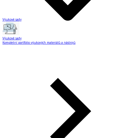
Výukové sady
Výukové sady
Kompletní portfolio výukových materiálů a nástrojů