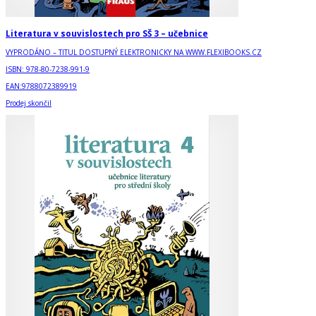
Literatura v souvislostech pro SŠ 3 – učebnice
VYPRODÁNO – TITUL DOSTUPNÝ ELEKTRONICKY NA WWW.FLEXIBOOKS.CZ
ISBN:
978-80-7238-991-9
EAN:
9788072389919
Prodej skončil