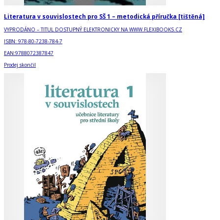
Literatura v souvislostech pro SŠ 1 – metodická příručka [tištěná]
VYPRODÁNO – TITUL DOSTUPNÝ ELEKTRONICKY NA WWW.FLEXIBOOKS.CZ
ISBN:
978-80-7238-784-7
EAN:
9788072387847
Prodej skončil