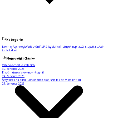
Kategorie
Novinky
Psychologie
Vzdělávání
RVP & legislativa
1. stupeň
Inspirace
2. stupeň a střední
školy
Podcast
Nejnovější články
Vztahovačnost ve vztazích
30. července 2026
Emoční únava jako varovný signál
24. července 2026
Šedý flíček na bílém ubruse aneb proč jsme tak citliví na kritiku
21. července 2026