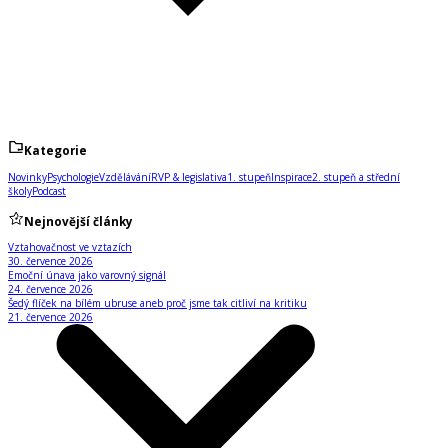
Kategorie
Novinky
Psychologie
Vzdělávání
RVP & legislativa
1. stupeň
Inspirace
2. stupeň a střední
školy
Podcast
Nejnovější články
Vztahovačnost ve vztazích
30. července 2026
Emoční únava jako varovný signál
24. července 2026
Šedý flíček na bílém ubruse aneb proč jsme tak citliví na kritiku
21. července 2026