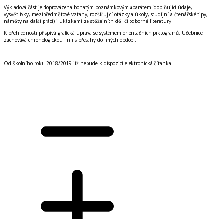
Výkladová část je doprovázena bohatým
poznámkovým aparátem
(doplňující údaje,
vysvětlivky, mezipředmětové vztahy, rozšiřující otázky a úkoly, studijní a čtenářské tipy,
náměty na další práci) i
ukázkami ze stěžejních děl
či odborné literatury.
K přehlednosti přispívá grafická úprava se systémem orientačních piktogramů. Učebnice
zachovává
chronologickou linii s přesahy do jiných období
.
Od školního roku 2018/2019 již nebude k dispozici elektronická čítanka.