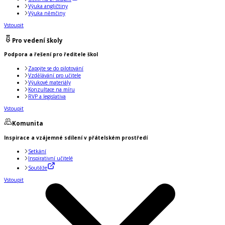
Výuka angličtiny
Výuka němčiny
Vstoupit
Pro vedení školy
Podpora a řešení pro ředitele škol
Zapojte se do pilotování
Vzdělávání pro učitele
Výukové materiály
Konzultace na míru
RVP a legislativa
Vstoupit
Komunita
Inspirace a vzájemné sdílení v přátelském prostředí
Setkání
Inspirativní učitelé
Soutěže
Vstoupit