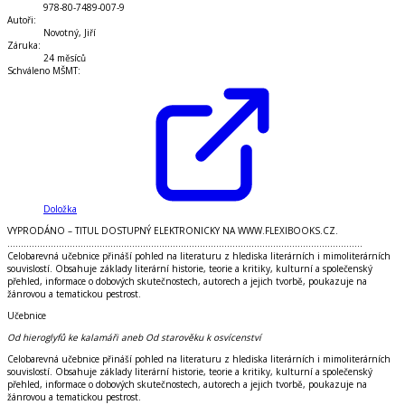
978-80-7489-007-9
Autoři
:
Novotný, Jiří
Záruka
:
24 měsíců
Schváleno MŠMT
:
Doložka
VYPRODÁNO – TITUL DOSTUPNÝ ELEKTRONICKY NA WWW.FLEXIBOOKS.CZ.
...................................................................................................................................
Celobarevná učebnice přináší pohled na literaturu z hlediska literárních i mimoliterárních
souvislostí. Obsahuje základy literární historie, teorie a kritiky, kulturní a společenský
přehled, informace o dobových skutečnostech, autorech a jejich tvorbě, poukazuje na
žánrovou a tematickou pestrost.
Učebnice
Od hieroglyfů ke kalamáři aneb Od starověku k osvícenství
Celobarevná učebnice
přináší pohled na literaturu z hlediska literárních i mimoliterárních
souvislostí. Obsahuje základy
literární historie, teorie a kritiky
, kulturní a společenský
přehled, informace o dobových skutečnostech, autorech a jejich tvorbě, poukazuje na
žánrovou a tematickou pestrost.