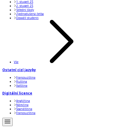
1. stupeň ZŠ
2. stupeň ZŠ
Střední školy
Zjednodušená četba
Dospělí studenti
Vše
Ostatní cizí jazyky
Francouzština
Ruština
Italština
Digitální licence
Angličtina
Němčina
Španělština
Francouzština