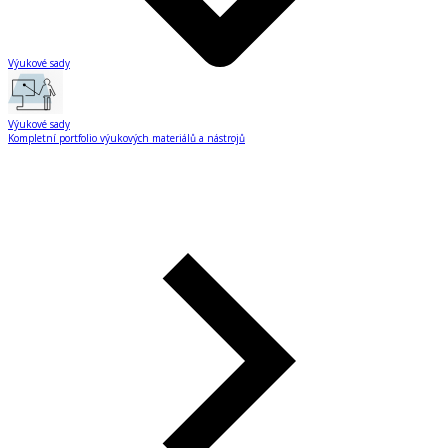
Výukové sady
Výukové sady
Kompletní portfolio výukových materiálů a nástrojů