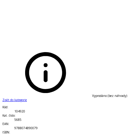
Vyprodáno (bez náhrady)
Zpět do kategorie
Kód
:
104920
Kat. číslo
:
5685
EAN
:
9788074890079
ISBN
: