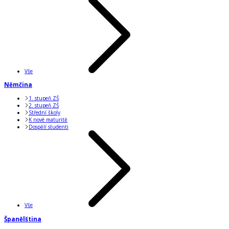
Vše
Němčina
1. stupeň ZŠ
2. stupeň ZŠ
Střední školy
K nové maturitě
Dospělí studenti
Vše
Španělština