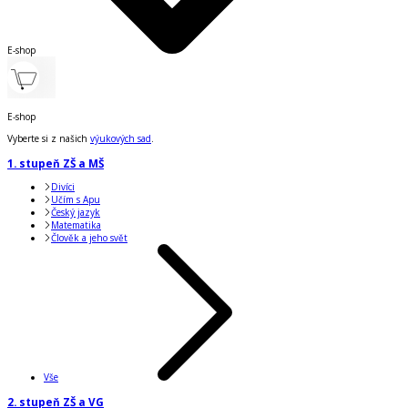
E-shop
E-shop
Vyberte si z našich
výukových sad
.
1. stupeň ZŠ a MŠ
Divíci
Učím s Apu
Český jazyk
Matematika
Člověk a jeho svět
Vše
2. stupeň ZŠ a VG