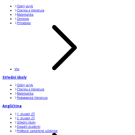
Český jazyk
Čítanka a literatura
Matematika
Zeměpis
Přírodopis
Vše
Střední školy
Český jazyk
Čítanka a literatura
Matematika
Pedagogická literatura
Angličtina
1. stupeň ZŠ
2. stupeň ZŠ
Střední školy
Dospělí studenti
Profesně zaměřené učebnice