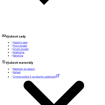
Výukové sady
Všechny sady
První stupeň
Druhý stupeň
Angličtina
Němčina
Výukové materiály
Materiály ke stažení
Kahoot
Online cvičení k jazykovým učebnicím