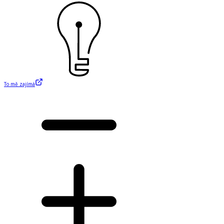
To mě zajímá