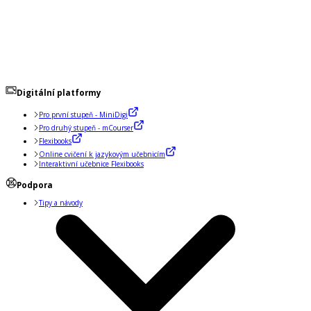
Digitální platformy
Pro první stupeň - MiniDigi
Pro druhý stupeň - mCourser
Flexibooks
Online cvičení k jazykovým učebnicím
Interaktivní učebnice Flexibooks
Podpora
Tipy a návody