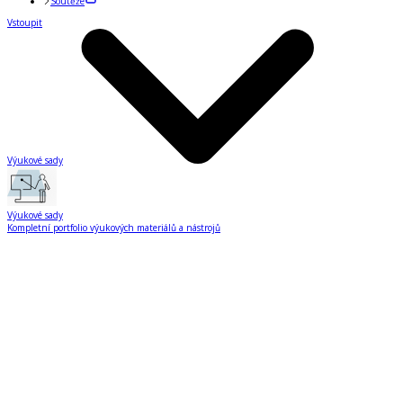
Soutěže
Vstoupit
Výukové sady
Výukové sady
Kompletní portfolio výukových materiálů a nástrojů