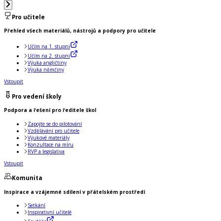
Pro učitele
Přehled všech materiálů, nástrojů a podpory pro učitele
Učím na 1. stupni
Učím na 2. stupni
Výuka angličtiny
Výuka němčiny
Vstoupit
Pro vedení školy
Podpora a řešení pro ředitele škol
Zapojte se do pilotování
Vzdělávání pro učitele
Výukové materiály
Konzultace na míru
RVP a legislativa
Vstoupit
Komunita
Inspirace a vzájemné sdílení v přátelském prostředí
Setkání
Inspirativní učitelé