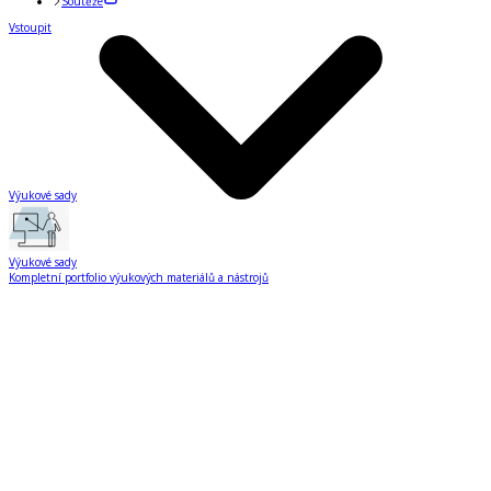
Soutěže
Vstoupit
Výukové sady
Výukové sady
Kompletní portfolio výukových materiálů a nástrojů