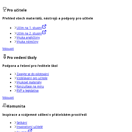
Pro učitele
Přehled všech materiálů, nástrojů a podpory pro učitele
Učím na 1. stupni
Učím na 2. stupni
Výuka angličtiny
Výuka němčiny
Vstoupit
Pro vedení školy
Podpora a řešení pro ředitele škol
Zapojte se do pilotování
Vzdělávání pro učitele
Výukové materiály
Konzultace na míru
RVP a legislativa
Vstoupit
Komunita
Inspirace a vzájemné sdílení v přátelském prostředí
Setkání
Inspirativní učitelé