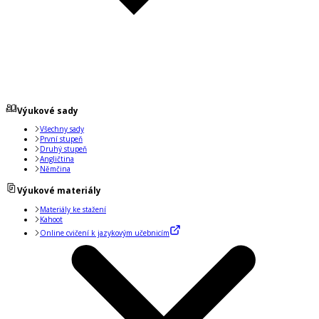
Výukové sady
Všechny sady
První stupeň
Druhý stupeň
Angličtina
Němčina
Výukové materiály
Materiály ke stažení
Kahoot
Online cvičení k jazykovým učebnicím