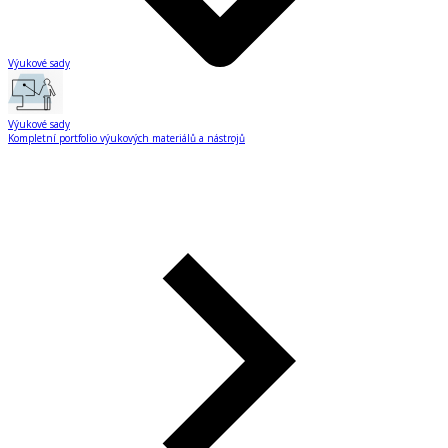
Výukové sady
Výukové sady
Kompletní portfolio výukových materiálů a nástrojů