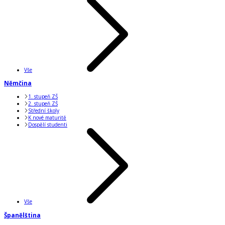
Vše
Němčina
1. stupeň ZŠ
2. stupeň ZŠ
Střední školy
K nové maturitě
Dospělí studenti
Vše
Španělština