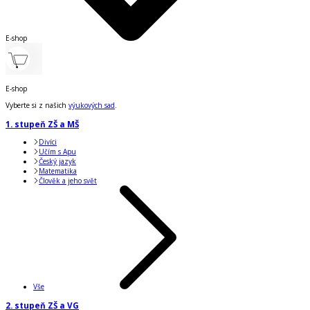
E-shop
E-shop
Vyberte si z našich
výukových sad
.
1. stupeň ZŠ a MŠ
Divíci
Učím s Apu
Český jazyk
Matematika
Člověk a jeho svět
Vše
2. stupeň ZŠ a VG