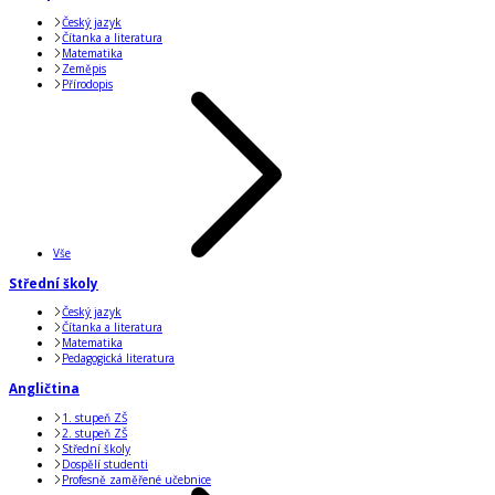
Český jazyk
Čítanka a literatura
Matematika
Zeměpis
Přírodopis
Vše
Střední školy
Český jazyk
Čítanka a literatura
Matematika
Pedagogická literatura
Angličtina
1. stupeň ZŠ
2. stupeň ZŠ
Střední školy
Dospělí studenti
Profesně zaměřené učebnice