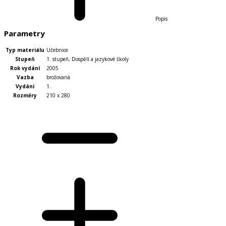
Popis
Parametry
Typ materiálu
Učebnice
Stupeň
1. stupeň
,
Dospělí a jazykové školy
Rok vydání
2005
Vazba
brožovaná
Vydání
1.
Rozměry
210 x 280