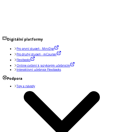
Digitální platformy
Pro první stupeň - MiniDigi
Pro druhý stupeň - mCourser
Flexibooks
Online cvičení k jazykovým učebnicím
Interaktivní učebnice Flexibooks
Podpora
Tipy a návody