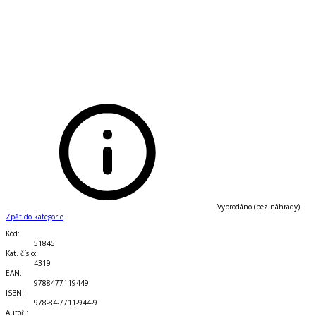
Vyprodáno (bez náhrady)
Zpět do kategorie
Kód
:
51845
Kat. číslo
:
4319
EAN
:
9788477119449
ISBN
:
978-84-7711-944-9
Autoři
: