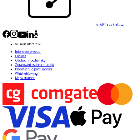
info@fraus-klett.cz
© Fraus Klett 2026
Informace o webu
Cookies
Obchodní podmínky
Zpracování osobních údajů
Prohlášení o přístupnosti
Whistleblowing
Mapa stránek