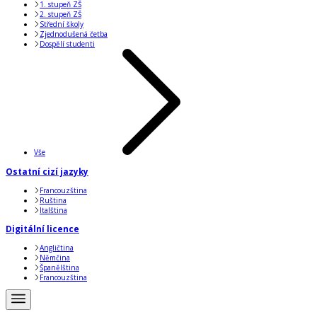
1. stupeň ZŠ
2. stupeň ZŠ
Střední školy
Zjednodušená četba
Dospělí studenti
Vše
Ostatní cizí jazyky
Francouzština
Ruština
Italština
Digitální licence
Angličtina
Němčina
Španělština
Francouzština