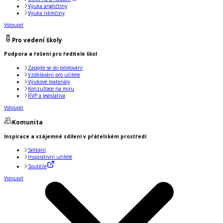
Výuka angličtiny
Výuka němčiny
Vstoupit
Pro vedení školy
Podpora a řešení pro ředitele škol
Zapojte se do pilotování
Vzdělávání pro učitele
Výukové materiály
Konzultace na míru
RVP a legislativa
Vstoupit
Komunita
Inspirace a vzájemné sdílení v přátelském prostředí
Setkání
Inspirativní učitelé
Soutěže
Vstoupit