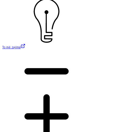
To mě zajímá