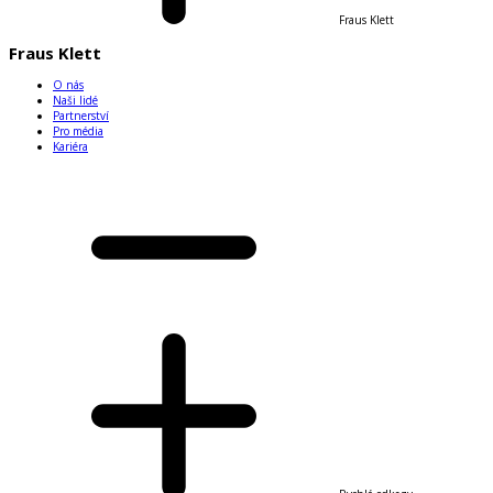
Fraus Klett
Fraus Klett
O nás
Naši lidé
Partnerství
Pro média
Kariéra