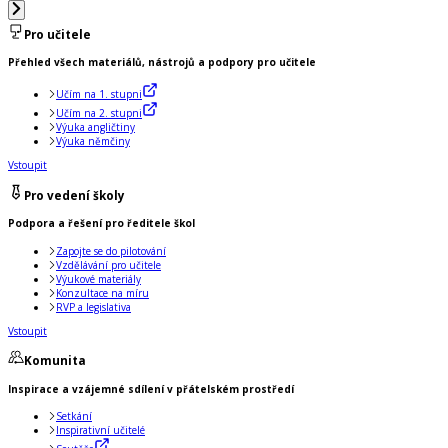
Pro učitele
Přehled všech materiálů, nástrojů a podpory pro učitele
Učím na 1. stupni
Učím na 2. stupni
Výuka angličtiny
Výuka němčiny
Vstoupit
Pro vedení školy
Podpora a řešení pro ředitele škol
Zapojte se do pilotování
Vzdělávání pro učitele
Výukové materiály
Konzultace na míru
RVP a legislativa
Vstoupit
Komunita
Inspirace a vzájemné sdílení v přátelském prostředí
Setkání
Inspirativní učitelé