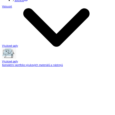
Soutěže
Vstoupit
Výukové sady
Výukové sady
Kompletní portfolio výukových materiálů a nástrojů