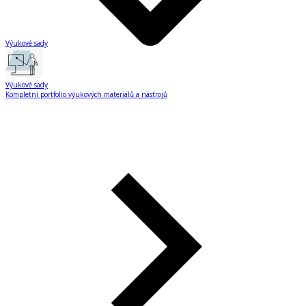
Výukové sady
Výukové sady
Kompletní portfolio výukových materiálů a nástrojů