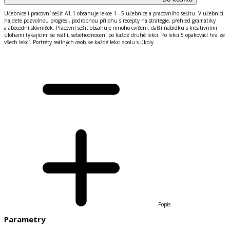
Učebnice i pracovn
í
se
š
it A1.1 obsahuje lekce 1 - 5 učebnice a pracovn
í
ho se
š
itu. V učebnici
najdete pozvolnou progresi, podrobnou př
í
lohu s recepty na strategie, přehled gramatiky
a abecedn
í
slovn
í
ček. Pracovn
í
se
š
it obsahuje mnoho cvičen
í
, dal
š
í
nab
í
dku s kreativn
í
mi
ú
lohami t
ý
kaj
í
c
í
mi se re
á
li
í
, sebehodnocen
í
po každ
é
druh
é
lekci. Po lekci 5 opakovac
í
hra ze
v
š
ech lekc
í
. Portr
é
ty re
á
ln
ý
ch osob ke každ
é
lekci spolu s
ú
koly.
Popis
Parametry