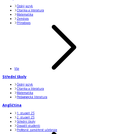
Český jazyk
Čítanka a literatura
Matematika
Zeměpis
Přírodopis
Vše
Střední školy
Český jazyk
Čítanka a literatura
Matematika
Pedagogická literatura
Angličtina
1. stupeň ZŠ
2. stupeň ZŠ
Střední školy
Dospělí studenti
Profesně zaměřené učebnice