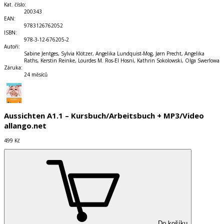
Kat. číslo
:
200343
EAN
:
9783126762052
ISBN
:
978-3-12-676205-2
Autoři
:
Sabine Jentges, Sylvia Klötzer, Angelika Lundquist-Mog, Jørn Precht, Angelika
Raths, Kerstin Reinke, Lourdes M. Ros-El Hosni, Kathrin Sokolowski, Olga Swerlowa
Záruka
:
24 měsíců
Aussichten A1.1 – Kursbuch/Arbeitsbuch + MP3/Video
allango.net
499 Kč
Do košíku