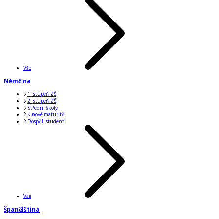
Vše
Němčina
1. stupeň ZŠ
2. stupeň ZŠ
Střední školy
K nové maturitě
Dospělí studenti
Vše
Španělština