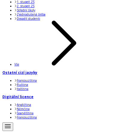
1. stupeň ZŠ
2. stupeň ZŠ
Střední školy
Zjednodušená četba
Dospělí studenti
Vše
Ostatní cizí jazyky
Francouzština
Ruština
Italština
Digitální licence
Angličtina
Němčina
Španělština
Francouzština