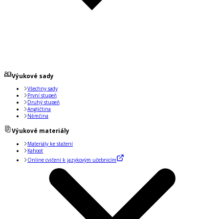
Výukové sady
Všechny sady
První stupeň
Druhý stupeň
Angličtina
Němčina
Výukové materiály
Materiály ke stažení
Kahoot
Online cvičení k jazykovým učebnicím