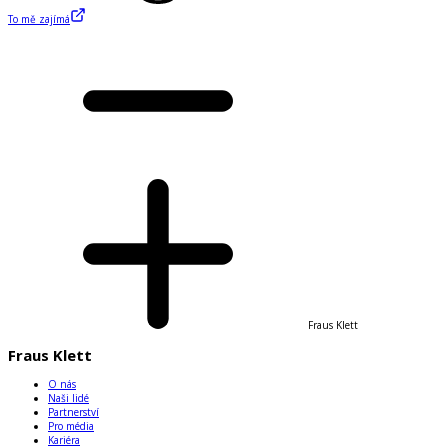
To mě zajímá
Fraus Klett
Fraus Klett
O nás
Naši lidé
Partnerství
Pro média
Kariéra