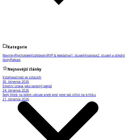
Kategorie
Novinky
Psychologie
Vzdělávání
RVP & legislativa
1. stupeň
Inspirace
2. stupeň a střední
školy
Podcast
Nejnovější články
Vztahovačnost ve vztazích
30. července 2026
Emoční únava jako varovný signál
24. července 2026
Šedý flíček na bílém ubruse aneb proč jsme tak citliví na kritiku
21. července 2026