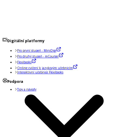
Digitální platformy
Pro první stupeň - MiniDigi
Pro druhý stupeň - mCourser
Flexibooks
Online cvičení k jazykovým učebnicím
Interaktivní učebnice Flexibooks
Podpora
Tipy a návody