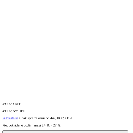
499 Kč
s DPH
499 Kč
bez DPH
Přihlaste se
a nakupte za cenu od
449,10 Kč
s DPH
Předpokládané dodání mezi 24. 8. – 27. 8.