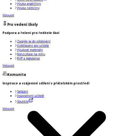
Výuka angličtiny
Výuka němčiny
Vstoupit
Pro vedení školy
Podpora a řešení pro ředitele škol
Zapojte se do pilotování
Vzdělávání pro učitele
Výukové materiály
Konzultace na míru
RVP a legislativa
Vstoupit
Komunita
Inspirace a vzájemné sdílení v přátelském prostředí
Setkání
Inspirativní učitelé
Soutěže
Vstoupit