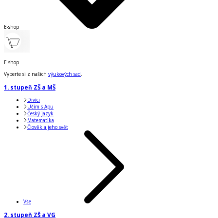
E-shop
E-shop
Vyberte si z našich
výukových sad
.
1. stupeň ZŠ a MŠ
Divíci
Učím s Apu
Český jazyk
Matematika
Člověk a jeho svět
Vše
2. stupeň ZŠ a VG