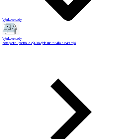
Výukové sady
Výukové sady
Kompletní portfolio výukových materiálů a nástrojů