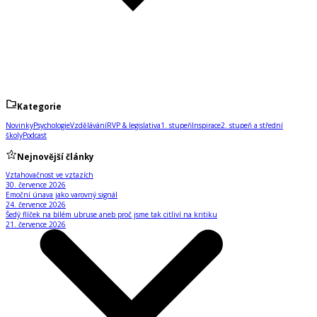
Kategorie
Novinky
Psychologie
Vzdělávání
RVP & legislativa
1. stupeň
Inspirace
2. stupeň a střední
školy
Podcast
Nejnovější články
Vztahovačnost ve vztazích
30. července 2026
Emoční únava jako varovný signál
24. července 2026
Šedý flíček na bílém ubruse aneb proč jsme tak citliví na kritiku
21. července 2026