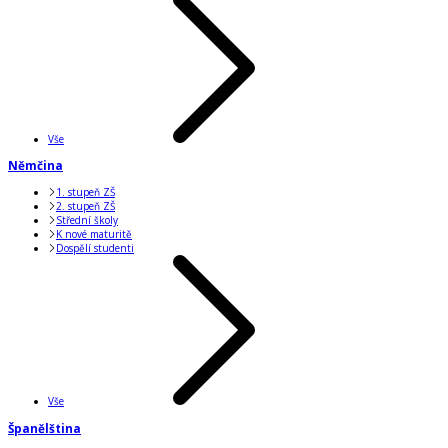
Vše
Němčina
1. stupeň ZŠ
2. stupeň ZŠ
Střední školy
K nové maturitě
Dospělí studenti
Vše
Španělština