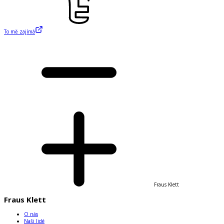
To mě zajímá
Fraus Klett
Fraus Klett
O nás
Naši lidé