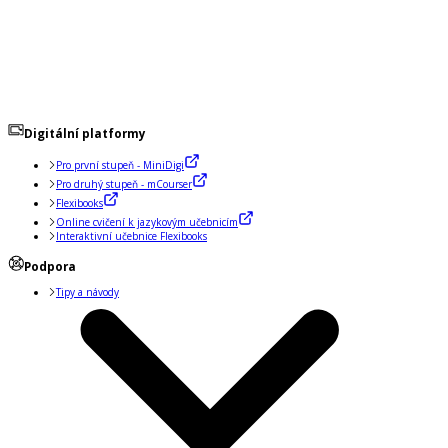
Digitální platformy
Pro první stupeň - MiniDigi
Pro druhý stupeň - mCourser
Flexibooks
Online cvičení k jazykovým učebnicím
Interaktivní učebnice Flexibooks
Podpora
Tipy a návody