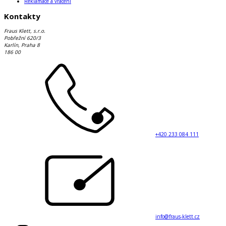
Reklamace a vrácení
Kontakty
Fraus Klett, s.r.o.
Pobřežní 620/3
Karlín, Praha 8
186 00
+420 233 084 111
info@fraus-klett.cz