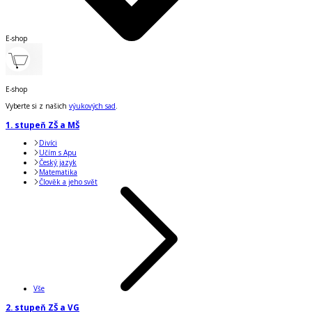
E-shop
E-shop
Vyberte si z našich
výukových sad
.
1. stupeň ZŠ a MŠ
Divíci
Učím s Apu
Český jazyk
Matematika
Člověk a jeho svět
Vše
2. stupeň ZŠ a VG