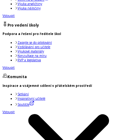
Výuka angličtiny
Výuka němčiny
Vstoupit
Pro vedení školy
Podpora a řešení pro ředitele škol
Zapojte se do pilotování
Vzdělávání pro učitele
Výukové materiály
Konzultace na míru
RVP a legislativa
Vstoupit
Komunita
Inspirace a vzájemné sdílení v přátelském prostředí
Setkání
Inspirativní učitelé
Soutěže
Vstoupit