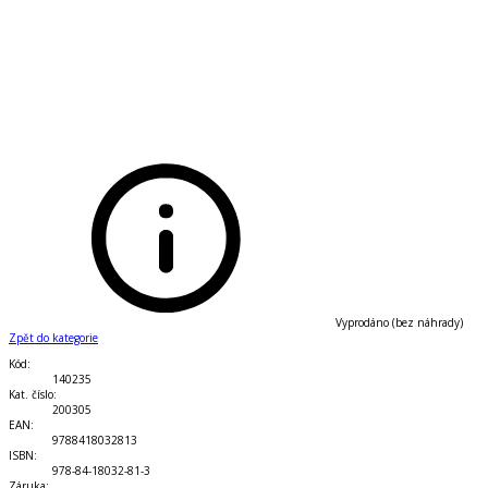
Vyprodáno (bez náhrady)
Zpět do kategorie
Kód
:
140235
Kat. číslo
:
200305
EAN
:
9788418032813
ISBN
:
978-84-18032-81-3
Záruka
: