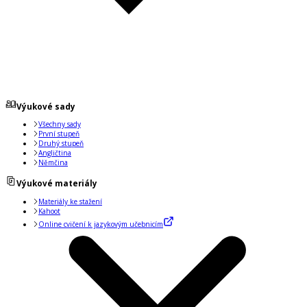
Výukové sady
Všechny sady
První stupeň
Druhý stupeň
Angličtina
Němčina
Výukové materiály
Materiály ke stažení
Kahoot
Online cvičení k jazykovým učebnicím