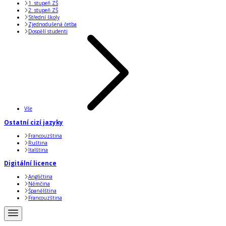
1. stupeň ZŠ
2. stupeň ZŠ
Střední školy
Zjednodušená četba
Dospělí studenti
Vše
Ostatní cizí jazyky
Francouzština
Ruština
Italština
Digitální licence
Angličtina
Němčina
Španělština
Francouzština