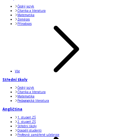
Český jazyk
Čítanka a literatura
Matematika
Zeměpis
Přírodopis
Vše
Střední školy
Český jazyk
Čítanka a literatura
Matematika
Pedagogická literatura
Angličtina
1. stupeň ZŠ
2. stupeň ZŠ
Střední školy
Dospělí studenti
Profesně zaměřené učebnice