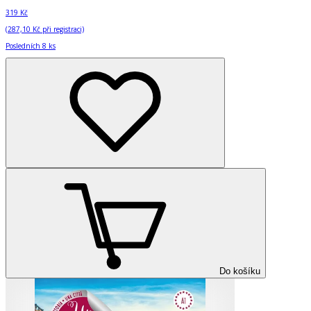
319 Kč
(
287,10 Kč
při registraci)
Posledních 8 ks
Do košíku