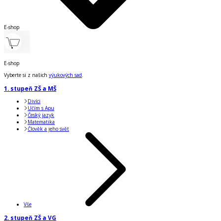
E-shop
E-shop
Vyberte si z našich
výukových sad
.
1. stupeň ZŠ a MŠ
Divíci
Učím s Apu
Český jazyk
Matematika
Člověk a jeho svět
Vše
2. stupeň ZŠ a VG