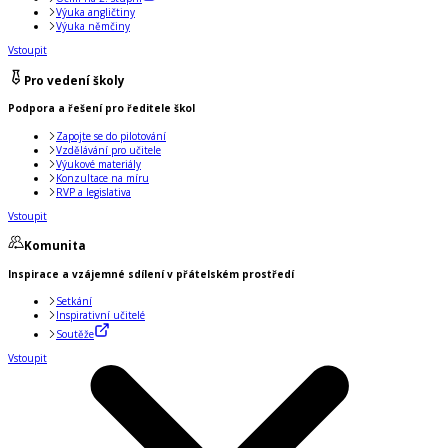
Výuka angličtiny
Výuka němčiny
Vstoupit
Pro vedení školy
Podpora a řešení pro ředitele škol
Zapojte se do pilotování
Vzdělávání pro učitele
Výukové materiály
Konzultace na míru
RVP a legislativa
Vstoupit
Komunita
Inspirace a vzájemné sdílení v přátelském prostředí
Setkání
Inspirativní učitelé
Soutěže
Vstoupit