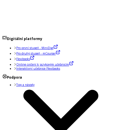
Digitální platformy
Pro první stupeň - MiniDigi
Pro druhý stupeň - mCourser
Flexibooks
Online cvičení k jazykovým učebnicím
Interaktivní učebnice Flexibooks
Podpora
Tipy a návody