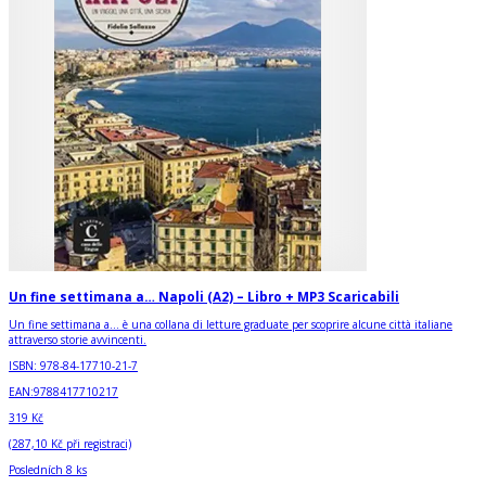
Un fine settimana a… Napoli (A2) – Libro + MP3 Scaricabili
Un fine settimana a… è una collana di letture graduate per scoprire alcune città italiane
attraverso storie avvincenti.
ISBN:
978-84-17710-21-7
EAN:
9788417710217
319 Kč
(
287,10 Kč
při registraci)
Posledních 8 ks