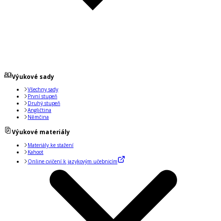
Výukové sady
Všechny sady
První stupeň
Druhý stupeň
Angličtina
Němčina
Výukové materiály
Materiály ke stažení
Kahoot
Online cvičení k jazykovým učebnicím