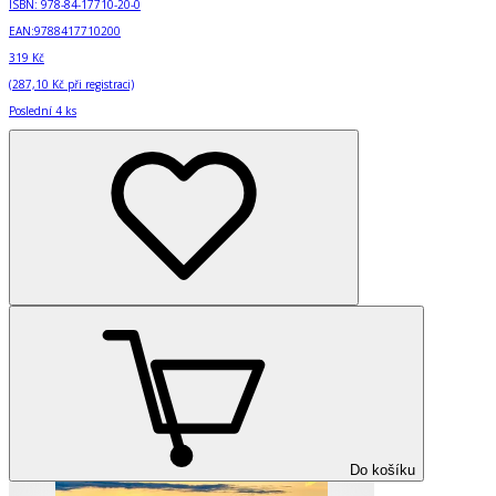
ISBN:
978-84-17710-20-0
EAN:
9788417710200
319 Kč
(
287,10 Kč
při registraci)
Poslední 4 ks
Do košíku