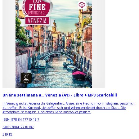
Un fine settimana a… Venezia (A1) – Libro + MP3 Scaricabili
In Venedig nutzt Federica die Gelegenheit, Alvise, eine Freundin von Instagram, persönlich
zu treffen. Es ist Karneval, sie treffen sich und gehen verkleidet durch die Stadt. Die
Atmosphäre ist magisch. Und etwas Geheimnisvolles passiert.
ISBN:
978-84-17710-18-7
EAN:
9788417710187
319 Kč