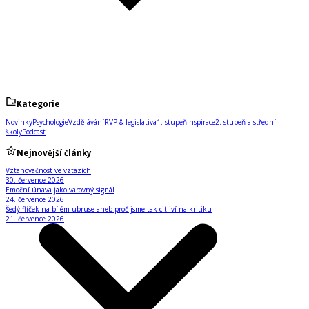
Kategorie
Novinky
Psychologie
Vzdělávání
RVP & legislativa
1. stupeň
Inspirace
2. stupeň a střední
školy
Podcast
Nejnovější články
Vztahovačnost ve vztazích
30. července 2026
Emoční únava jako varovný signál
24. července 2026
Šedý flíček na bílém ubruse aneb proč jsme tak citliví na kritiku
21. července 2026