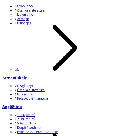
Český jazyk
Čítanka a literatura
Matematika
Zeměpis
Přírodopis
Vše
Střední školy
Český jazyk
Čítanka a literatura
Matematika
Pedagogická literatura
Angličtina
1. stupeň ZŠ
2. stupeň ZŠ
Střední školy
Dospělí studenti
Profesně zaměřené učebnice