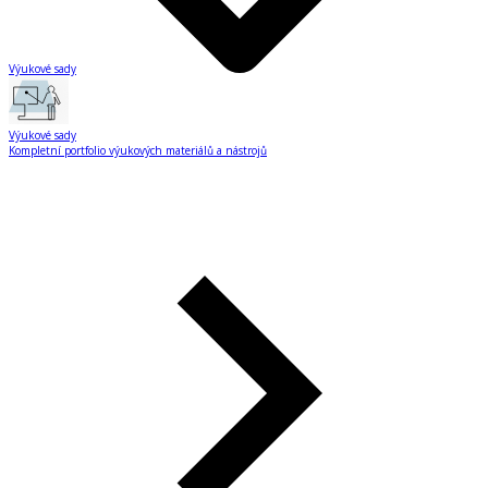
Výukové sady
Výukové sady
Kompletní portfolio výukových materiálů a nástrojů