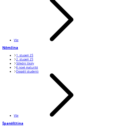
Vše
Němčina
1. stupeň ZŠ
2. stupeň ZŠ
Střední školy
K nové maturitě
Dospělí studenti
Vše
Španělština