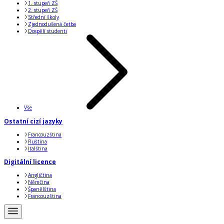
1. stupeň ZŠ
2. stupeň ZŠ
Střední školy
Zjednodušená četba
Dospělí studenti
Vše
Ostatní cizí jazyky
Francouzština
Ruština
Italština
Digitální licence
Angličtina
Němčina
Španělština
Francouzština