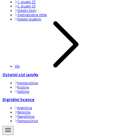
1. stupeň ZŠ
2. stupeň ZŠ
Střední školy
Zjednodušená četba
Dospělí studenti
Vše
Ostatní cizí jazyky
Francouzština
Ruština
Italština
Digitální licence
Angličtina
Němčina
Španělština
Francouzština