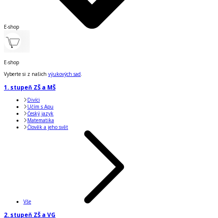
E-shop
E-shop
Vyberte si z našich
výukových sad
.
1. stupeň ZŠ a MŠ
Divíci
Učím s Apu
Český jazyk
Matematika
Člověk a jeho svět
Vše
2. stupeň ZŠ a VG