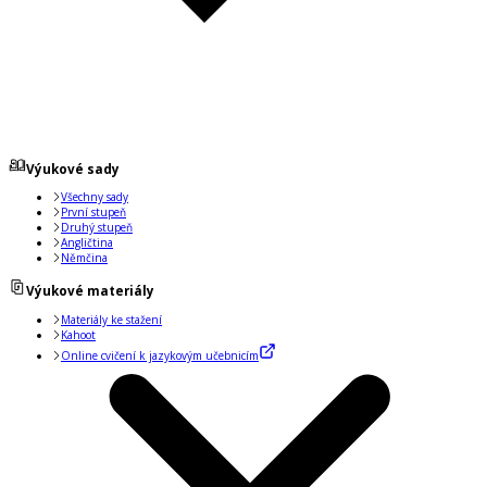
Výukové sady
Všechny sady
První stupeň
Druhý stupeň
Angličtina
Němčina
Výukové materiály
Materiály ke stažení
Kahoot
Online cvičení k jazykovým učebnicím