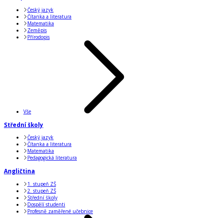
Český jazyk
Čítanka a literatura
Matematika
Zeměpis
Přírodopis
Vše
Střední školy
Český jazyk
Čítanka a literatura
Matematika
Pedagogická literatura
Angličtina
1. stupeň ZŠ
2. stupeň ZŠ
Střední školy
Dospělí studenti
Profesně zaměřené učebnice