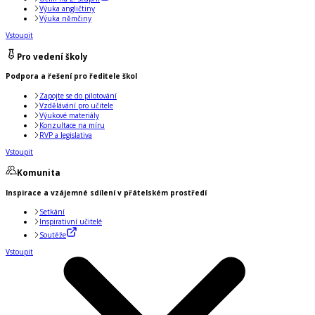
Výuka angličtiny
Výuka němčiny
Vstoupit
Pro vedení školy
Podpora a řešení pro ředitele škol
Zapojte se do pilotování
Vzdělávání pro učitele
Výukové materiály
Konzultace na míru
RVP a legislativa
Vstoupit
Komunita
Inspirace a vzájemné sdílení v přátelském prostředí
Setkání
Inspirativní učitelé
Soutěže
Vstoupit