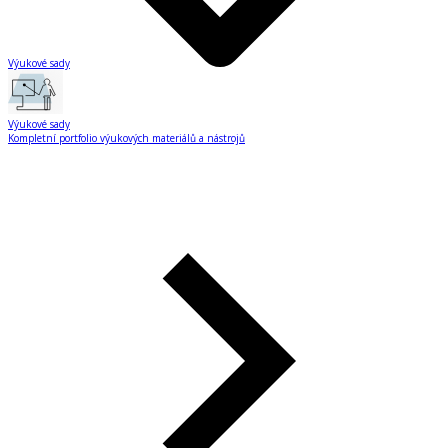
Výukové sady
Výukové sady
Kompletní portfolio výukových materiálů a nástrojů