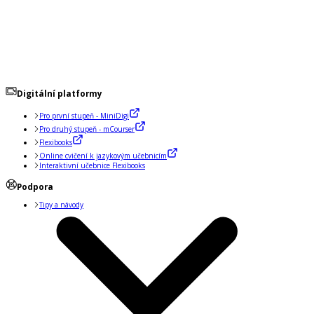
Digitální platformy
Pro první stupeň - MiniDigi
Pro druhý stupeň - mCourser
Flexibooks
Online cvičení k jazykovým učebnicím
Interaktivní učebnice Flexibooks
Podpora
Tipy a návody