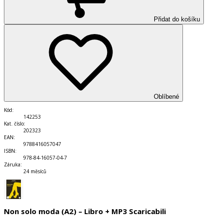
Přidat do košíku
Oblíbené
Kód
:
142253
Kat. číslo
:
202323
EAN
:
9788416057047
ISBN
:
978-84-16057-04-7
Záruka
:
24 měsíců
Non solo moda (A2) – Libro + MP3 Scaricabili