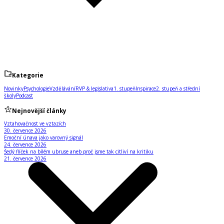
Kategorie
Novinky
Psychologie
Vzdělávání
RVP & legislativa
1. stupeň
Inspirace
2. stupeň a střední
školy
Podcast
Nejnovější články
Vztahovačnost ve vztazích
30. července 2026
Emoční únava jako varovný signál
24. července 2026
Šedý flíček na bílém ubruse aneb proč jsme tak citliví na kritiku
21. července 2026