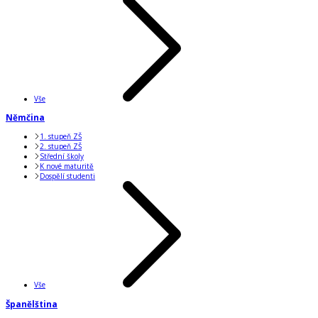
Vše
Němčina
1. stupeň ZŠ
2. stupeň ZŠ
Střední školy
K nové maturitě
Dospělí studenti
Vše
Španělština