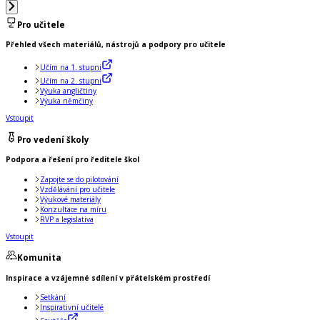
Pro učitele
Přehled všech materiálů, nástrojů a podpory pro učitele
Učím na 1. stupni
Učím na 2. stupni
Výuka angličtiny
Výuka němčiny
Vstoupit
Pro vedení školy
Podpora a řešení pro ředitele škol
Zapojte se do pilotování
Vzdělávání pro učitele
Výukové materiály
Konzultace na míru
RVP a legislativa
Vstoupit
Komunita
Inspirace a vzájemné sdílení v přátelském prostředí
Setkání
Inspirativní učitelé