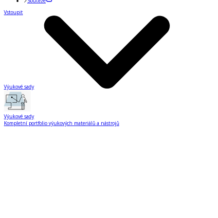
Soutěže
Vstoupit
Výukové sady
Výukové sady
Kompletní portfolio výukových materiálů a nástrojů