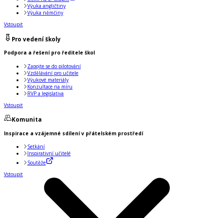
Výuka angličtiny
Výuka němčiny
Vstoupit
Pro vedení školy
Podpora a řešení pro ředitele škol
Zapojte se do pilotování
Vzdělávání pro učitele
Výukové materiály
Konzultace na míru
RVP a legislativa
Vstoupit
Komunita
Inspirace a vzájemné sdílení v přátelském prostředí
Setkání
Inspirativní učitelé
Soutěže
Vstoupit