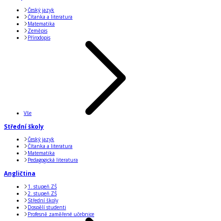
Český jazyk
Čítanka a literatura
Matematika
Zeměpis
Přírodopis
Vše
Střední školy
Český jazyk
Čítanka a literatura
Matematika
Pedagogická literatura
Angličtina
1. stupeň ZŠ
2. stupeň ZŠ
Střední školy
Dospělí studenti
Profesně zaměřené učebnice