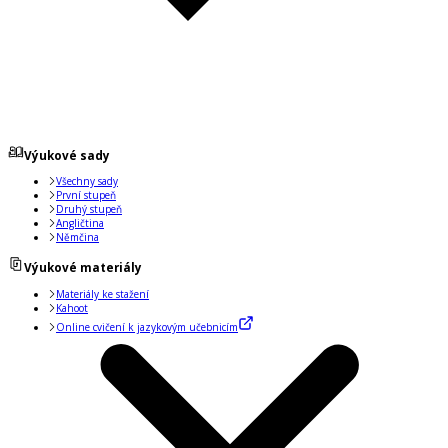
Výukové sady
Všechny sady
První stupeň
Druhý stupeň
Angličtina
Němčina
Výukové materiály
Materiály ke stažení
Kahoot
Online cvičení k jazykovým učebnicím