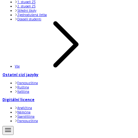
1. stupeň ZŠ
2. stupeň ZŠ
Střední školy
Zjednodušená četba
Dospělí studenti
Vše
Ostatní cizí jazyky
Francouzština
Ruština
Italština
Digitální licence
Angličtina
Němčina
Španělština
Francouzština