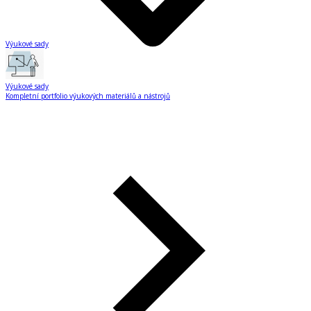
Výukové sady
Výukové sady
Kompletní portfolio výukových materiálů a nástrojů