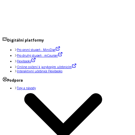
Digitální platformy
Pro první stupeň - MiniDigi
Pro druhý stupeň - mCourser
Flexibooks
Online cvičení k jazykovým učebnicím
Interaktivní učebnice Flexibooks
Podpora
Tipy a návody