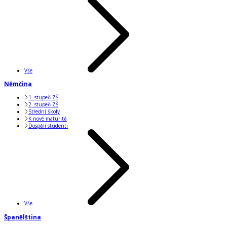
Vše
Němčina
1. stupeň ZŠ
2. stupeň ZŠ
Střední školy
K nové maturitě
Dospělí studenti
Vše
Španělština