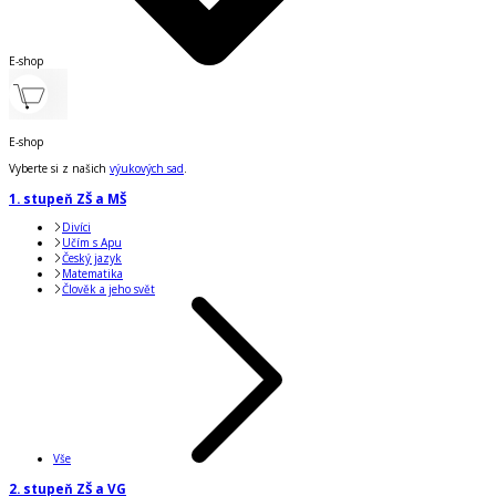
E-shop
E-shop
Vyberte si z našich
výukových sad
.
1. stupeň ZŠ a MŠ
Divíci
Učím s Apu
Český jazyk
Matematika
Člověk a jeho svět
Vše
2. stupeň ZŠ a VG