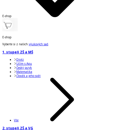
E-shop
E-shop
Vyberte si z našich
výukových sad
.
1. stupeň ZŠ a MŠ
Divíci
Učím s Apu
Český jazyk
Matematika
Člověk a jeho svět
Vše
2. stupeň ZŠ a VG