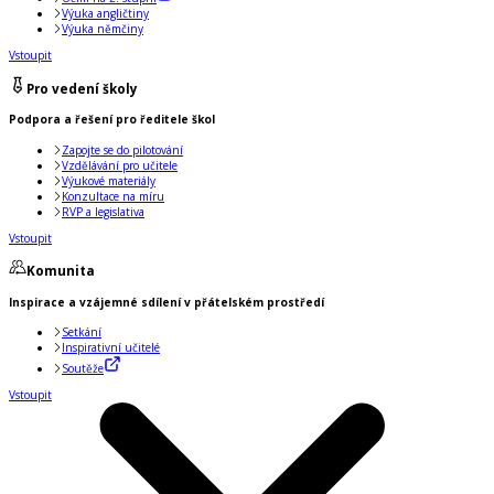
Výuka angličtiny
Výuka němčiny
Vstoupit
Pro vedení školy
Podpora a řešení pro ředitele škol
Zapojte se do pilotování
Vzdělávání pro učitele
Výukové materiály
Konzultace na míru
RVP a legislativa
Vstoupit
Komunita
Inspirace a vzájemné sdílení v přátelském prostředí
Setkání
Inspirativní učitelé
Soutěže
Vstoupit