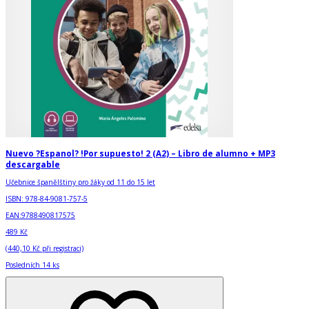
Nuevo ?Espanol? !Por supuesto! 2 (A2) – Libro de alumno + MP3
descargable
Učebnice španělštiny pro žáky od 11 do 15 let
ISBN:
978-84-9081-757-5
EAN:
9788490817575
489 Kč
(
440,10 Kč
při registraci)
Posledních 14 ks