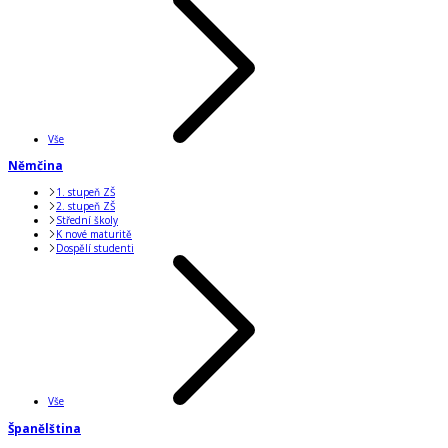
Vše
Němčina
1. stupeň ZŠ
2. stupeň ZŠ
Střední školy
K nové maturitě
Dospělí studenti
Vše
Španělština