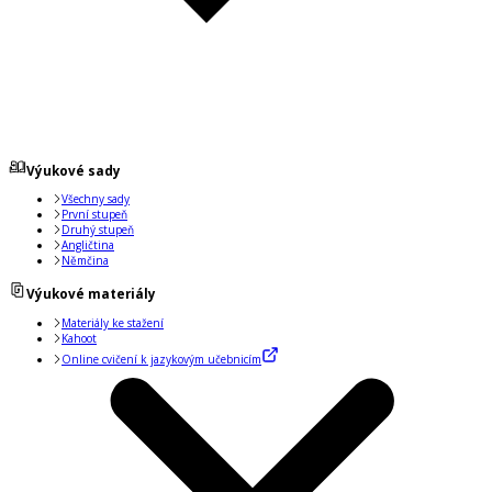
Výukové sady
Všechny sady
První stupeň
Druhý stupeň
Angličtina
Němčina
Výukové materiály
Materiály ke stažení
Kahoot
Online cvičení k jazykovým učebnicím