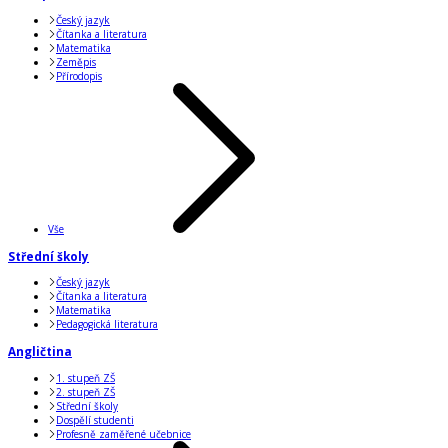
Český jazyk
Čítanka a literatura
Matematika
Zeměpis
Přírodopis
Vše
Střední školy
Český jazyk
Čítanka a literatura
Matematika
Pedagogická literatura
Angličtina
1. stupeň ZŠ
2. stupeň ZŠ
Střední školy
Dospělí studenti
Profesně zaměřené učebnice