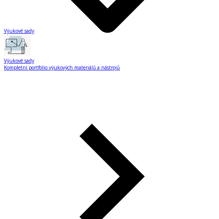
Výukové sady
Výukové sady
Kompletní portfolio výukových materiálů a nástrojů