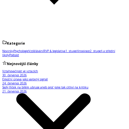
Kategorie
Novinky
Psychologie
Vzdělávání
RVP & legislativa
1. stupeň
Inspirace
2. stupeň a střední
školy
Podcast
Nejnovější články
Vztahovačnost ve vztazích
30. července 2026
Emoční únava jako varovný signál
24. července 2026
Šedý flíček na bílém ubruse aneb proč jsme tak citliví na kritiku
21. července 2026