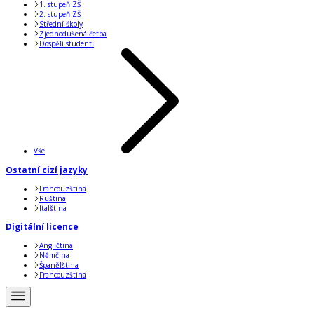
1. stupeň ZŠ
2. stupeň ZŠ
Střední školy
Zjednodušená četba
Dospělí studenti
Vše
Ostatní cizí jazyky
Francouzština
Ruština
Italština
Digitální licence
Angličtina
Němčina
Španělština
Francouzština