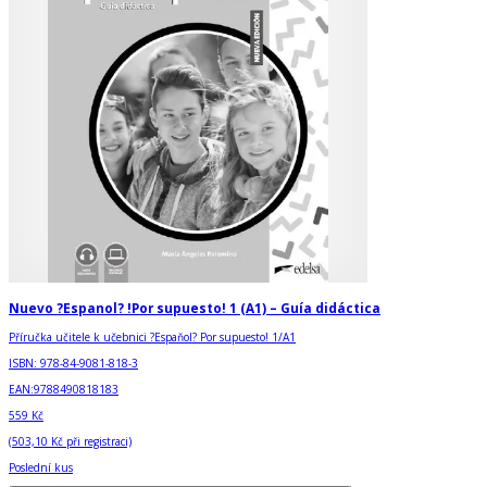
Nuevo ?Espanol? !Por supuesto! 1 (A1) – Guía didáctica
Příručka učitele k učebnici ?Espaňol? Por supuesto! 1/A1
ISBN:
978-84-9081-818-3
EAN:
9788490818183
559 Kč
(
503,10 Kč
při registraci)
Poslední kus