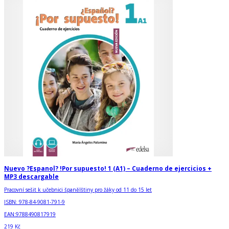
Nuevo ?Espanol? !Por supuesto! 1 (A1) – Cuaderno de ejercicios +
MP3 descargable
Pracovní sešit k učebnici španělštiny pro žáky od 11 do 15 let
ISBN:
978-84-9081-791-9
EAN:
9788490817919
219 Kč