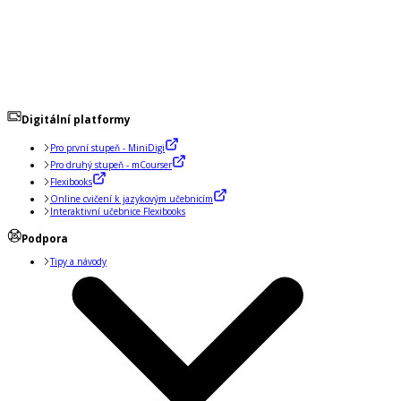
Digitální platformy
Pro první stupeň - MiniDigi
Pro druhý stupeň - mCourser
Flexibooks
Online cvičení k jazykovým učebnicím
Interaktivní učebnice Flexibooks
Podpora
Tipy a návody