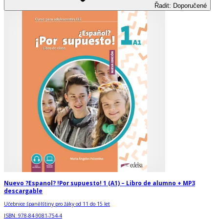
Řadit
:
Doporučené
Nuevo ?Espanol? !Por supuesto! 1 (A1) – Libro de alumno + MP3
descargable
Učebnice španělštiny pro žáky od 11 do 15 let
ISBN:
978-84-9081-754-4