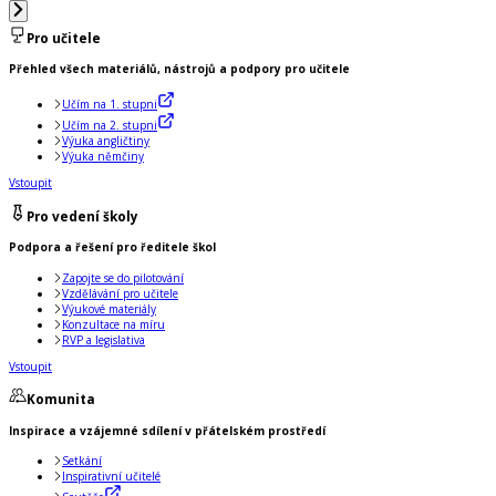
Pro učitele
Přehled všech materiálů, nástrojů a podpory pro učitele
Učím na 1. stupni
Učím na 2. stupni
Výuka angličtiny
Výuka němčiny
Vstoupit
Pro vedení školy
Podpora a řešení pro ředitele škol
Zapojte se do pilotování
Vzdělávání pro učitele
Výukové materiály
Konzultace na míru
RVP a legislativa
Vstoupit
Komunita
Inspirace a vzájemné sdílení v přátelském prostředí
Setkání
Inspirativní učitelé