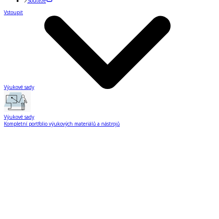
Soutěže
Vstoupit
Výukové sady
Výukové sady
Kompletní portfolio výukových materiálů a nástrojů