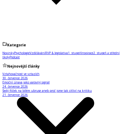
Kategorie
Novinky
Psychologie
Vzdělávání
RVP & legislativa
1. stupeň
Inspirace
2. stupeň a střední
školy
Podcast
Nejnovější články
Vztahovačnost ve vztazích
30. července 2026
Emoční únava jako varovný signál
24. července 2026
Šedý flíček na bílém ubruse aneb proč jsme tak citliví na kritiku
21. července 2026