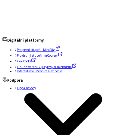
Digitální platformy
Pro první stupeň - MiniDigi
Pro druhý stupeň - mCourser
Flexibooks
Online cvičení k jazykovým učebnicím
Interaktivní učebnice Flexibooks
Podpora
Tipy a návody