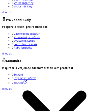
Výuka angličtiny
Výuka němčiny
Vstoupit
Pro vedení školy
Podpora a řešení pro ředitele škol
Zapojte se do pilotování
Vzdělávání pro učitele
Výukové materiály
Konzultace na míru
RVP a legislativa
Vstoupit
Komunita
Inspirace a vzájemné sdílení v přátelském prostředí
Setkání
Inspirativní učitelé
Soutěže
Vstoupit