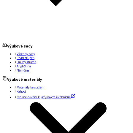
Výukové sady
Všechny sady
První stupeň
Druhý stupeň
Angličtina
Němčina
Výukové materiály
Materiály ke stažení
Kahoot
Online cvičení k jazykovým učebnicím