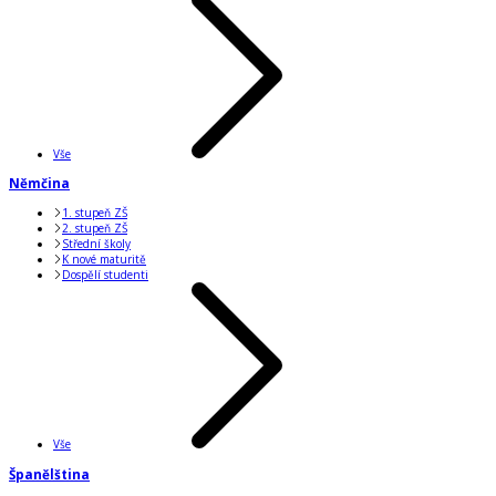
Vše
Němčina
1. stupeň ZŠ
2. stupeň ZŠ
Střední školy
K nové maturitě
Dospělí studenti
Vše
Španělština