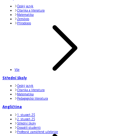
Český jazyk
Čítanka a literatura
Matematika
Zeměpis
Přírodopis
Vše
Střední školy
Český jazyk
Čítanka a literatura
Matematika
Pedagogická literatura
Angličtina
1. stupeň ZŠ
2. stupeň ZŠ
Střední školy
Dospělí studenti
Profesně zaměřené učebnice