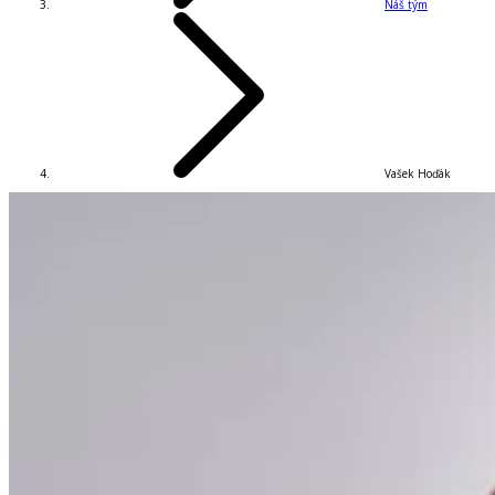
Náš tým
Vašek Hoďák