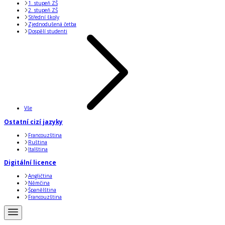
1. stupeň ZŠ
2. stupeň ZŠ
Střední školy
Zjednodušená četba
Dospělí studenti
Vše
Ostatní cizí jazyky
Francouzština
Ruština
Italština
Digitální licence
Angličtina
Němčina
Španělština
Francouzština