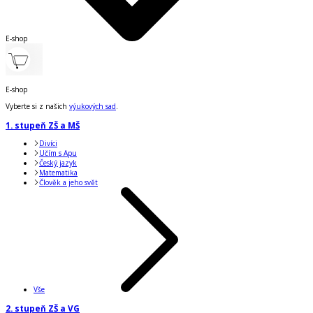
E-shop
E-shop
Vyberte si z našich
výukových sad
.
1. stupeň ZŠ a MŠ
Divíci
Učím s Apu
Český jazyk
Matematika
Člověk a jeho svět
Vše
2. stupeň ZŠ a VG