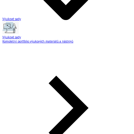
Výukové sady
Výukové sady
Kompletní portfolio výukových materiálů a nástrojů