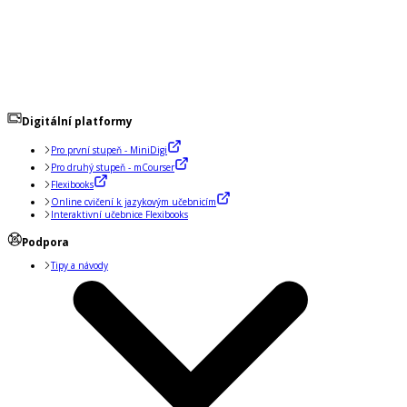
Digitální platformy
Pro první stupeň - MiniDigi
Pro druhý stupeň - mCourser
Flexibooks
Online cvičení k jazykovým učebnicím
Interaktivní učebnice Flexibooks
Podpora
Tipy a návody