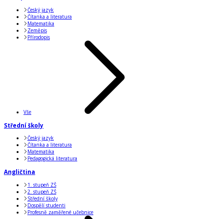
Český jazyk
Čítanka a literatura
Matematika
Zeměpis
Přírodopis
Vše
Střední školy
Český jazyk
Čítanka a literatura
Matematika
Pedagogická literatura
Angličtina
1. stupeň ZŠ
2. stupeň ZŠ
Střední školy
Dospělí studenti
Profesně zaměřené učebnice