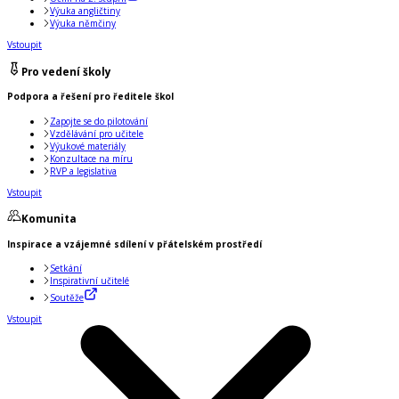
Výuka angličtiny
Výuka němčiny
Vstoupit
Pro vedení školy
Podpora a řešení pro ředitele škol
Zapojte se do pilotování
Vzdělávání pro učitele
Výukové materiály
Konzultace na míru
RVP a legislativa
Vstoupit
Komunita
Inspirace a vzájemné sdílení v přátelském prostředí
Setkání
Inspirativní učitelé
Soutěže
Vstoupit