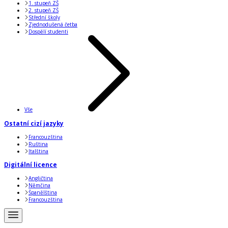
1. stupeň ZŠ
2. stupeň ZŠ
Střední školy
Zjednodušená četba
Dospělí studenti
Vše
Ostatní cizí jazyky
Francouzština
Ruština
Italština
Digitální licence
Angličtina
Němčina
Španělština
Francouzština