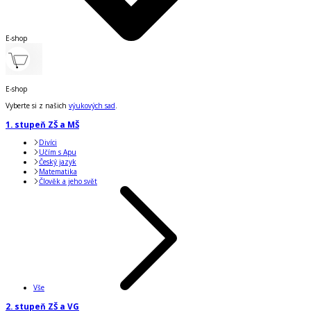
E-shop
E-shop
Vyberte si z našich
výukových sad
.
1. stupeň ZŠ a MŠ
Divíci
Učím s Apu
Český jazyk
Matematika
Člověk a jeho svět
Vše
2. stupeň ZŠ a VG