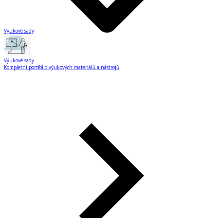
Výukové sady
Výukové sady
Kompletní portfolio výukových materiálů a nástrojů