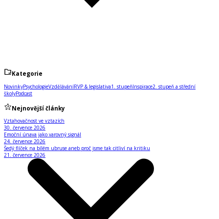
Kategorie
Novinky
Psychologie
Vzdělávání
RVP & legislativa
1. stupeň
Inspirace
2. stupeň a střední
školy
Podcast
Nejnovější články
Vztahovačnost ve vztazích
30. července 2026
Emoční únava jako varovný signál
24. července 2026
Šedý flíček na bílém ubruse aneb proč jsme tak citliví na kritiku
21. července 2026