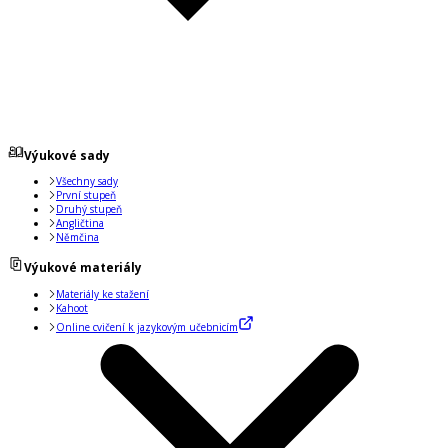
Výukové sady
Všechny sady
První stupeň
Druhý stupeň
Angličtina
Němčina
Výukové materiály
Materiály ke stažení
Kahoot
Online cvičení k jazykovým učebnicím