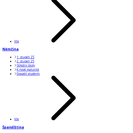
Vše
Němčina
1. stupeň ZŠ
2. stupeň ZŠ
Střední školy
K nové maturitě
Dospělí studenti
Vše
Španělština