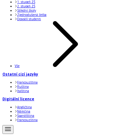
1. stupeň ZŠ
2. stupeň ZŠ
Střední školy
Zjednodušená četba
Dospělí studenti
Vše
Ostatní cizí jazyky
Francouzština
Ruština
Italština
Digitální licence
Angličtina
Němčina
Španělština
Francouzština