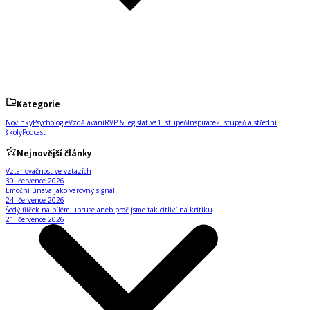
Kategorie
Novinky
Psychologie
Vzdělávání
RVP & legislativa
1. stupeň
Inspirace
2. stupeň a střední
školy
Podcast
Nejnovější články
Vztahovačnost ve vztazích
30. července 2026
Emoční únava jako varovný signál
24. července 2026
Šedý flíček na bílém ubruse aneb proč jsme tak citliví na kritiku
21. července 2026