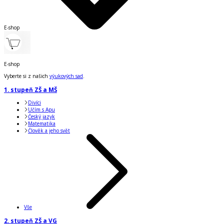
E-shop
E-shop
Vyberte si z našich
výukových sad
.
1. stupeň ZŠ a MŠ
Divíci
Učím s Apu
Český jazyk
Matematika
Člověk a jeho svět
Vše
2. stupeň ZŠ a VG