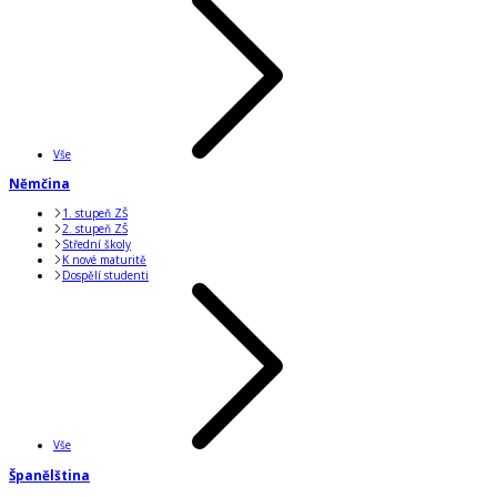
Vše
Němčina
1. stupeň ZŠ
2. stupeň ZŠ
Střední školy
K nové maturitě
Dospělí studenti
Vše
Španělština