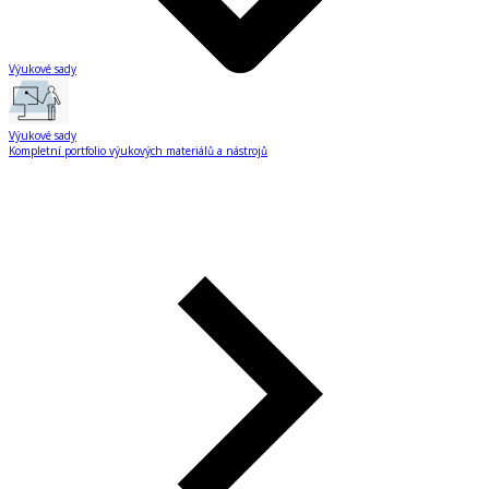
Výukové sady
Výukové sady
Kompletní portfolio výukových materiálů a nástrojů