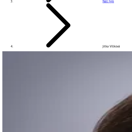
Náš tým
Jitka Víšková