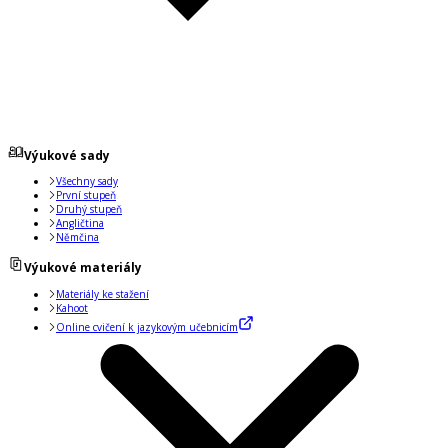
Výukové sady
Všechny sady
První stupeň
Druhý stupeň
Angličtina
Němčina
Výukové materiály
Materiály ke stažení
Kahoot
Online cvičení k jazykovým učebnicím