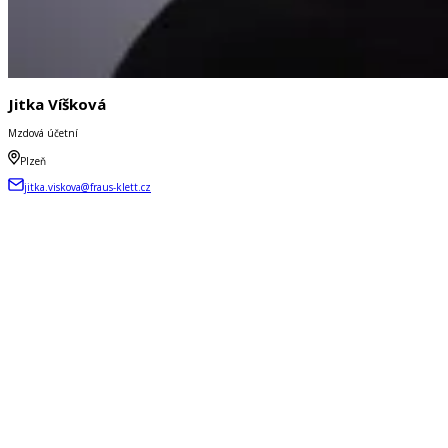
Jitka Víšková
Mzdová účetní
Plzeň
jitka.viskova@fraus-klett.cz