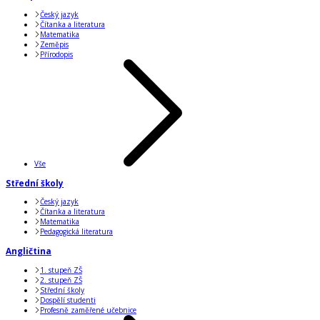
Český jazyk
Čítanka a literatura
Matematika
Zeměpis
Přírodopis
Vše
Střední školy
Český jazyk
Čítanka a literatura
Matematika
Pedagogická literatura
Angličtina
1. stupeň ZŠ
2. stupeň ZŠ
Střední školy
Dospělí studenti
Profesně zaměřené učebnice