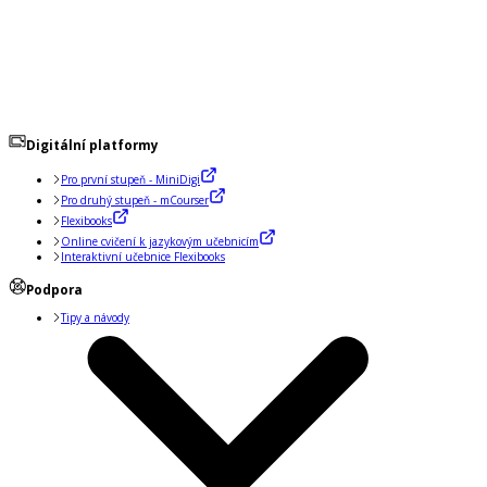
Digitální platformy
Pro první stupeň - MiniDigi
Pro druhý stupeň - mCourser
Flexibooks
Online cvičení k jazykovým učebnicím
Interaktivní učebnice Flexibooks
Podpora
Tipy a návody