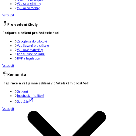
Výuka angličtiny
Výuka němčiny
Vstoupit
Pro vedení školy
Podpora a řešení pro ředitele škol
Zapojte se do pilotování
Vzdělávání pro učitele
Výukové materiály
Konzultace na míru
RVP a legislativa
Vstoupit
Komunita
Inspirace a vzájemné sdílení v přátelském prostředí
Setkání
Inspirativní učitelé
Soutěže
Vstoupit