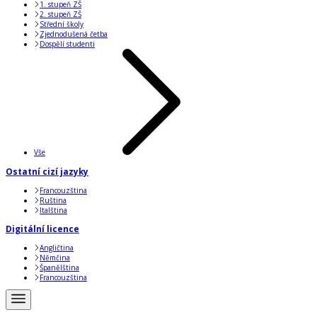
1. stupeň ZŠ
2. stupeň ZŠ
Střední školy
Zjednodušená četba
Dospělí studenti
Vše
Ostatní cizí jazyky
Francouzština
Ruština
Italština
Digitální licence
Angličtina
Němčina
Španělština
Francouzština