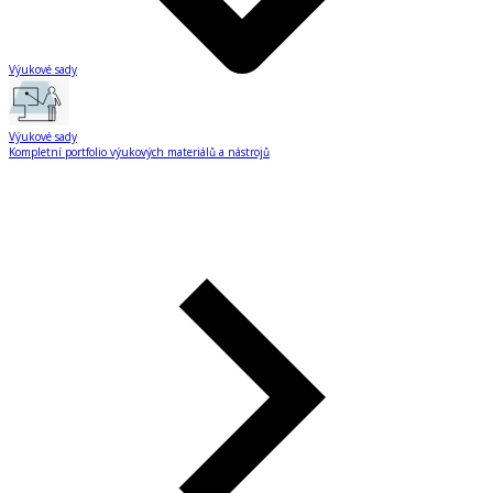
Výukové sady
Výukové sady
Kompletní portfolio výukových materiálů a nástrojů