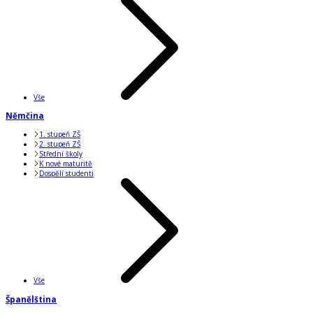
Vše
Němčina
1. stupeň ZŠ
2. stupeň ZŠ
Střední školy
K nové maturitě
Dospělí studenti
Vše
Španělština