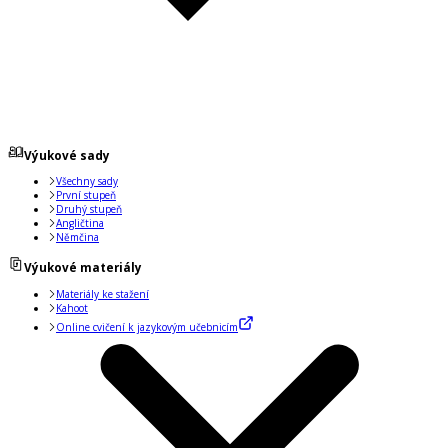
Výukové sady
Všechny sady
První stupeň
Druhý stupeň
Angličtina
Němčina
Výukové materiály
Materiály ke stažení
Kahoot
Online cvičení k jazykovým učebnicím