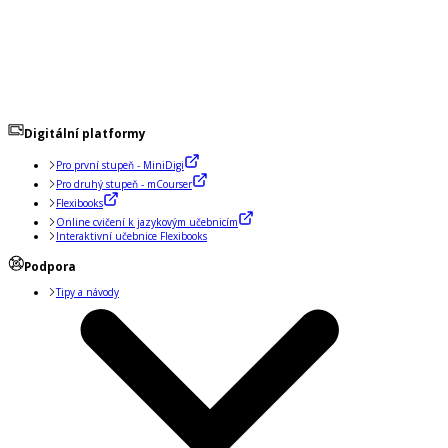
Digitální platformy
Pro první stupeň - MiniDigi
Pro druhý stupeň - mCourser
Flexibooks
Online cvičení k jazykovým učebnicím
Interaktivní učebnice Flexibooks
Podpora
Tipy a návody