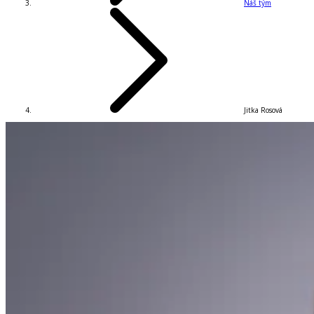
Náš tým
Jitka Rosová