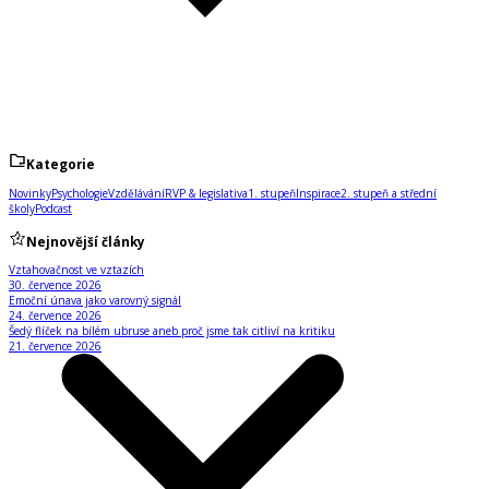
Kategorie
Novinky
Psychologie
Vzdělávání
RVP & legislativa
1. stupeň
Inspirace
2. stupeň a střední
školy
Podcast
Nejnovější články
Vztahovačnost ve vztazích
30. července 2026
Emoční únava jako varovný signál
24. července 2026
Šedý flíček na bílém ubruse aneb proč jsme tak citliví na kritiku
21. července 2026