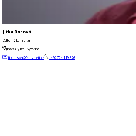
Jitka Rosová
Odborný konzultant
Jihočeský kraj, Vysočina
jitka.rosova@fraus-klett.cz
+420 724 149 576