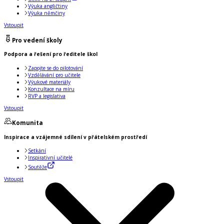
Výuka angličtiny
Výuka němčiny
Vstoupit
Pro vedení školy
Podpora a řešení pro ředitele škol
Zapojte se do pilotování
Vzdělávání pro učitele
Výukové materiály
Konzultace na míru
RVP a legislativa
Vstoupit
Komunita
Inspirace a vzájemné sdílení v přátelském prostředí
Setkání
Inspirativní učitelé
Soutěže
Vstoupit