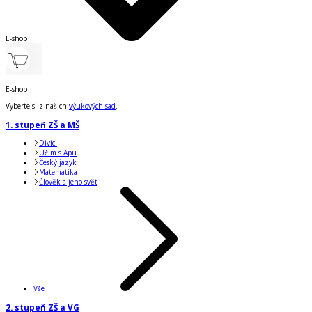
E-shop
E-shop
Vyberte si z našich
výukových sad
.
1. stupeň ZŠ a MŠ
Divíci
Učím s Apu
Český jazyk
Matematika
Člověk a jeho svět
Vše
2. stupeň ZŠ a VG