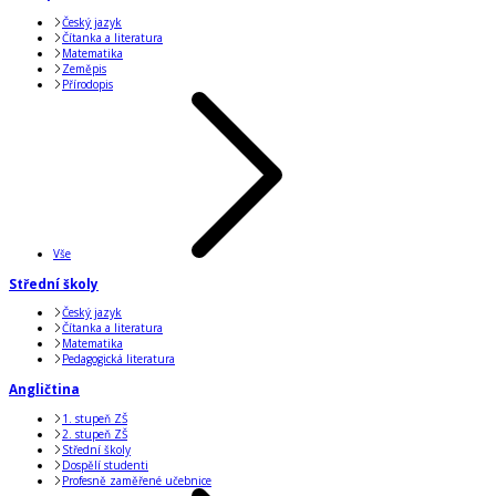
Český jazyk
Čítanka a literatura
Matematika
Zeměpis
Přírodopis
Vše
Střední školy
Český jazyk
Čítanka a literatura
Matematika
Pedagogická literatura
Angličtina
1. stupeň ZŠ
2. stupeň ZŠ
Střední školy
Dospělí studenti
Profesně zaměřené učebnice