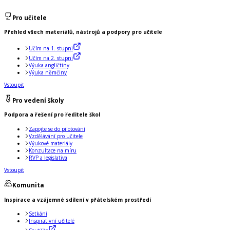
Pro učitele
Přehled všech materiálů, nástrojů a podpory pro učitele
Učím na 1. stupni
Učím na 2. stupni
Výuka angličtiny
Výuka němčiny
Vstoupit
Pro vedení školy
Podpora a řešení pro ředitele škol
Zapojte se do pilotování
Vzdělávání pro učitele
Výukové materiály
Konzultace na míru
RVP a legislativa
Vstoupit
Komunita
Inspirace a vzájemné sdílení v přátelském prostředí
Setkání
Inspirativní učitelé