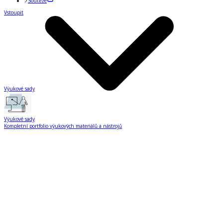
Soutěže
Vstoupit
Výukové sady
Výukové sady
Kompletní portfolio výukových materiálů a nástrojů