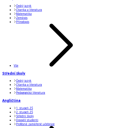
Český jazyk
Čítanka a literatura
Matematika
Zeměpis
Přírodopis
Vše
Střední školy
Český jazyk
Čítanka a literatura
Matematika
Pedagogická literatura
Angličtina
1. stupeň ZŠ
2. stupeň ZŠ
Střední školy
Dospělí studenti
Profesně zaměřené učebnice