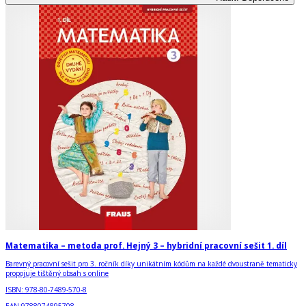
Matematika – metoda prof. Hejný 3 – hybridní pracovní sešit 1. díl
Barevný pracovní sešit pro 3. ročník díky unikátním kódům na každé dvoustraně tematicky
propojuje tištěný obsah s online
ISBN:
978-80-7489-570-8