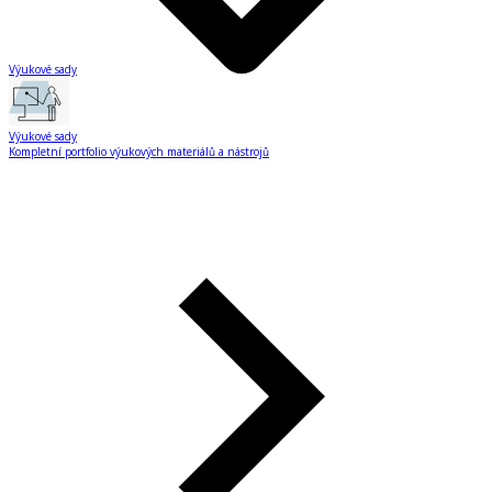
Výukové sady
Výukové sady
Kompletní portfolio výukových materiálů a nástrojů