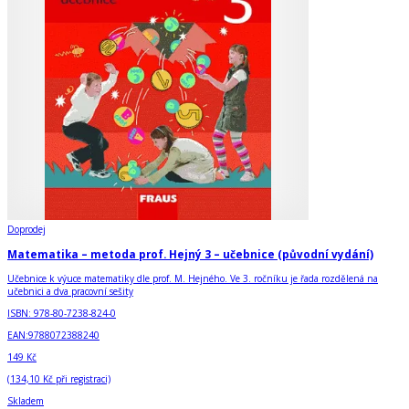
Doprodej
Matematika – metoda prof. Hejný 3 – učebnice (původní vydání)
Učebnice k výuce matematiky dle prof. M. Hejného. Ve 3. ročníku je řada rozdělená na
učebnici a dva pracovní sešity
ISBN:
978-80-7238-824-0
EAN:
9788072388240
149 Kč
(
134,10 Kč
při registraci)
Skladem