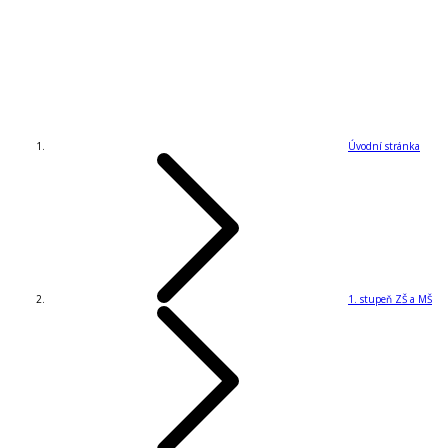
Úvodní stránka
1. stupeň ZŠ a MŠ