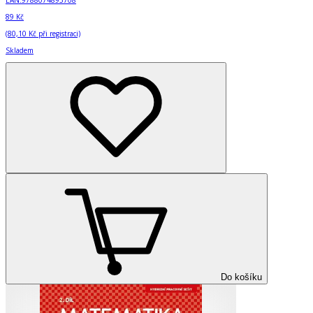
EAN:
9788074895708
89 Kč
(
80,10 Kč
při registraci)
Skladem
Do košíku