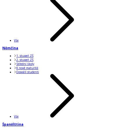
Vše
Němčina
1. stupeň ZŠ
2. stupeň ZŠ
Střední školy
K nové maturitě
Dospělí studenti
Vše
Španělština