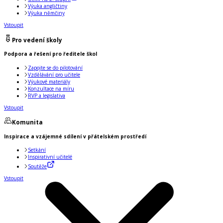
Výuka angličtiny
Výuka němčiny
Vstoupit
Pro vedení školy
Podpora a řešení pro ředitele škol
Zapojte se do pilotování
Vzdělávání pro učitele
Výukové materiály
Konzultace na míru
RVP a legislativa
Vstoupit
Komunita
Inspirace a vzájemné sdílení v přátelském prostředí
Setkání
Inspirativní učitelé
Soutěže
Vstoupit