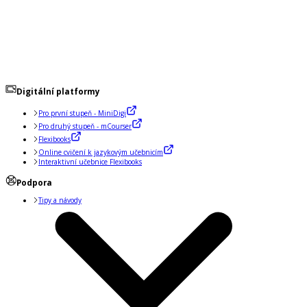
Digitální platformy
Pro první stupeň - MiniDigi
Pro druhý stupeň - mCourser
Flexibooks
Online cvičení k jazykovým učebnicím
Interaktivní učebnice Flexibooks
Podpora
Tipy a návody