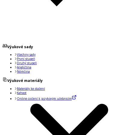
Výukové sady
Všechny sady
První stupeň
Druhý stupeň
Angličtina
Němčina
Výukové materiály
Materiály ke stažení
Kahoot
Online cvičení k jazykovým učebnicím