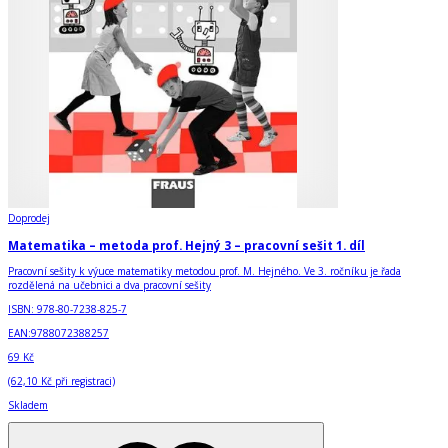
Doprodej
Matematika – metoda prof. Hejný 3 – pracovní sešit 1. díl
Pracovní sešity k výuce matematiky metodou prof. M. Hejného. Ve 3. ročníku je řada
rozdělená na učebnici a dva pracovní sešity
ISBN:
978-80-7238-825-7
EAN:
9788072388257
69 Kč
(
62,10 Kč
při registraci)
Skladem