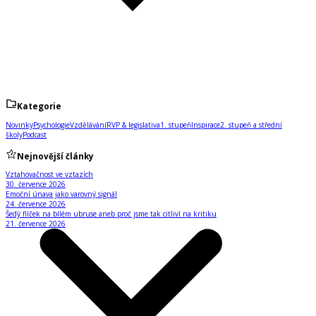
Kategorie
Novinky
Psychologie
Vzdělávání
RVP & legislativa
1. stupeň
Inspirace
2. stupeň a střední
školy
Podcast
Nejnovější články
Vztahovačnost ve vztazích
30. července 2026
Emoční únava jako varovný signál
24. července 2026
Šedý flíček na bílém ubruse aneb proč jsme tak citliví na kritiku
21. července 2026