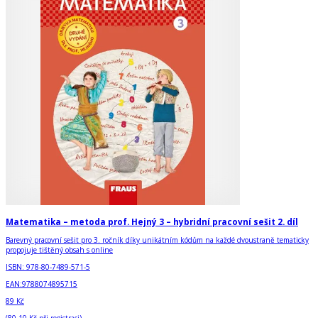
Matematika – metoda prof. Hejný 3 – hybridní pracovní sešit 2. díl
Barevný pracovní sešit pro 3. ročník díky unikátním kódům na každé dvoustraně tematicky
propojuje tištěný obsah s online
ISBN:
978-80-7489-571-5
EAN:
9788074895715
89 Kč