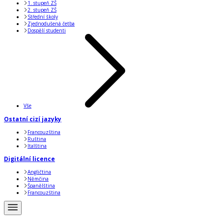
1. stupeň ZŠ
2. stupeň ZŠ
Střední školy
Zjednodušená četba
Dospělí studenti
Vše
Ostatní cizí jazyky
Francouzština
Ruština
Italština
Digitální licence
Angličtina
Němčina
Španělština
Francouzština