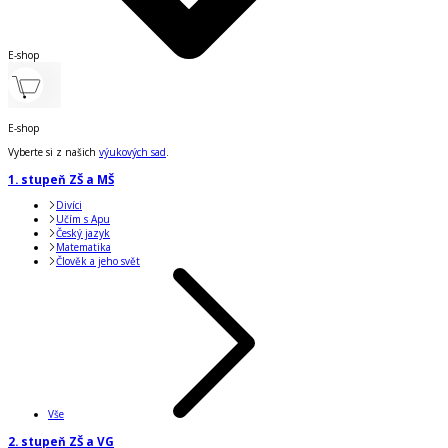
E-shop
E-shop
Vyberte si z našich
výukových sad
.
1. stupeň ZŠ a MŠ
Divíci
Učím s Apu
Český jazyk
Matematika
Člověk a jeho svět
Vše
2. stupeň ZŠ a VG