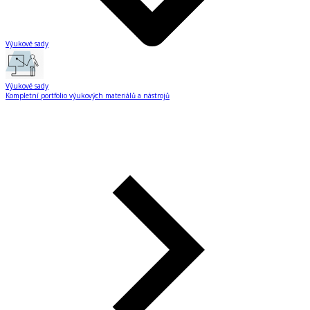
Výukové sady
Výukové sady
Kompletní portfolio výukových materiálů a nástrojů