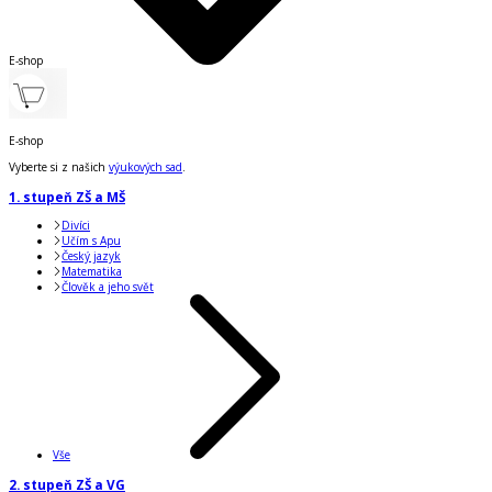
E-shop
E-shop
Vyberte si z našich
výukových sad
.
1. stupeň ZŠ a MŠ
Divíci
Učím s Apu
Český jazyk
Matematika
Člověk a jeho svět
Vše
2. stupeň ZŠ a VG