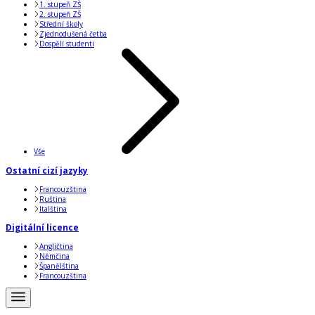
1. stupeň ZŠ
2. stupeň ZŠ
Střední školy
Zjednodušená četba
Dospělí studenti
Vše
Ostatní cizí jazyky
Francouzština
Ruština
Italština
Digitální licence
Angličtina
Němčina
Španělština
Francouzština