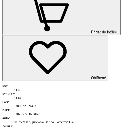
Přidat do košíku
Oblíbené
Kód
:
81170
Kat. číslo
:
5134
EAN
:
9788072389407
ISBN
:
978-80-7238-940-7
Autoři
:
Hejný Milan, Jirotková Darina, Bomerová Eva
Záruka
: