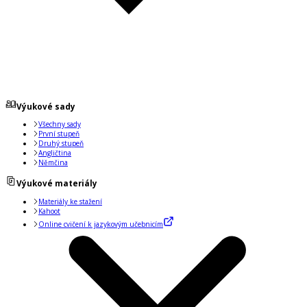
Výukové sady
Všechny sady
První stupeň
Druhý stupeň
Angličtina
Němčina
Výukové materiály
Materiály ke stažení
Kahoot
Online cvičení k jazykovým učebnicím