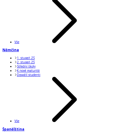
Vše
Němčina
1. stupeň ZŠ
2. stupeň ZŠ
Střední školy
K nové maturitě
Dospělí studenti
Vše
Španělština