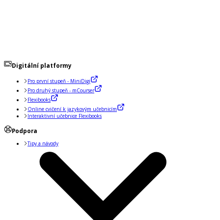
Digitální platformy
Pro první stupeň - MiniDigi
Pro druhý stupeň - mCourser
Flexibooks
Online cvičení k jazykovým učebnicím
Interaktivní učebnice Flexibooks
Podpora
Tipy a návody