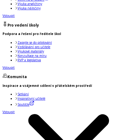
Výuka angličtiny
Výuka němčiny
Vstoupit
Pro vedení školy
Podpora a řešení pro ředitele škol
Zapojte se do pilotování
Vzdělávání pro učitele
Výukové materiály
Konzultace na míru
RVP a legislativa
Vstoupit
Komunita
Inspirace a vzájemné sdílení v přátelském prostředí
Setkání
Inspirativní učitelé
Soutěže
Vstoupit