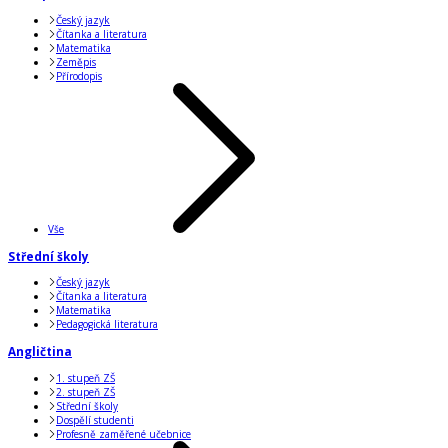
Český jazyk
Čítanka a literatura
Matematika
Zeměpis
Přírodopis
Vše
Střední školy
Český jazyk
Čítanka a literatura
Matematika
Pedagogická literatura
Angličtina
1. stupeň ZŠ
2. stupeň ZŠ
Střední školy
Dospělí studenti
Profesně zaměřené učebnice