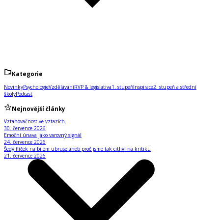
Kategorie
Novinky
Psychologie
Vzdělávání
RVP & legislativa
1. stupeň
Inspirace
2. stupeň a střední
školy
Podcast
Nejnovější články
Vztahovačnost ve vztazích
30. července 2026
Emoční únava jako varovný signál
24. července 2026
Šedý flíček na bílém ubruse aneb proč jsme tak citliví na kritiku
21. července 2026