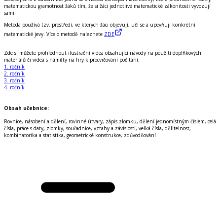
matematickou gramotnost žáků tím, že si žáci jednotlivé matematické zákonitosti vyvozují
sami.
Metoda používá tzv. prostředí, ve kterých žáci objevují, učí se a upevňují konkrétní
matematické jevy. Více o metodě naleznete
ZDE
.
Zde si můžete prohlédnout
ilustrační videa
obsahující návody na použití doplňkových
materiálů či videa s náměty na hry k procvičování počítání:
1. ročník
2. ročník
3. ročník
4. ročník
Obsah učebnice:
Rovnice, násobení a dělení, rovinné útvary, zápis zlomku, dělení jednomístným číslem, celá
čísla, práce s daty, zlomky, souřadnice, vztahy a závislosti, velká čísla, dělitelnost,
kombinatorika a statistika, geometrické konstrukce, zdůvodňování