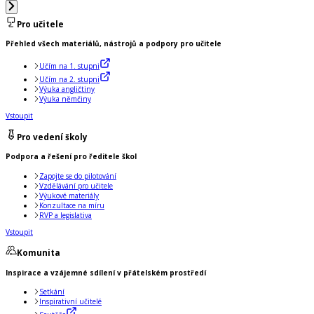
Pro učitele
Přehled všech materiálů, nástrojů a podpory pro učitele
Učím na 1. stupni
Učím na 2. stupni
Výuka angličtiny
Výuka němčiny
Vstoupit
Pro vedení školy
Podpora a řešení pro ředitele škol
Zapojte se do pilotování
Vzdělávání pro učitele
Výukové materiály
Konzultace na míru
RVP a legislativa
Vstoupit
Komunita
Inspirace a vzájemné sdílení v přátelském prostředí
Setkání
Inspirativní učitelé