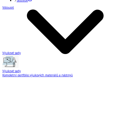
Soutěže
Vstoupit
Výukové sady
Výukové sady
Kompletní portfolio výukových materiálů a nástrojů