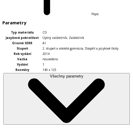
Popis
Parametry
Typ materiálu
CD
Jazyková pokročilost
Úplný začátečník
,
Začátečník
Úrovně SERR
A1
Stupeň
2. stupeň a víceletá gymnázia
,
Dospělí a jazykové školy
Rok vydání
2014
Vazba
neuvedeno
Vydání
1.
Rozměry
140 x 125
Všechny parametry