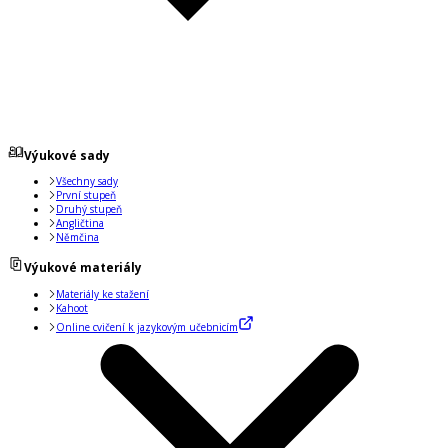
Výukové sady
Všechny sady
První stupeň
Druhý stupeň
Angličtina
Němčina
Výukové materiály
Materiály ke stažení
Kahoot
Online cvičení k jazykovým učebnicím