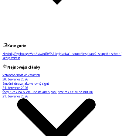
Kategorie
Novinky
Psychologie
Vzdělávání
RVP & legislativa
1. stupeň
Inspirace
2. stupeň a střední
školy
Podcast
Nejnovější články
Vztahovačnost ve vztazích
30. července 2026
Emoční únava jako varovný signál
24. července 2026
Šedý flíček na bílém ubruse aneb proč jsme tak citliví na kritiku
21. července 2026