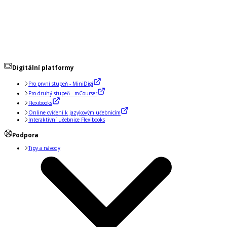
Digitální platformy
Pro první stupeň - MiniDigi
Pro druhý stupeň - mCourser
Flexibooks
Online cvičení k jazykovým učebnicím
Interaktivní učebnice Flexibooks
Podpora
Tipy a návody