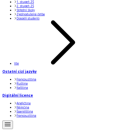
1. stupeň ZŠ
2. stupeň ZŠ
Střední školy
Zjednodušená četba
Dospělí studenti
Vše
Ostatní cizí jazyky
Francouzština
Ruština
Italština
Digitální licence
Angličtina
Němčina
Španělština
Francouzština