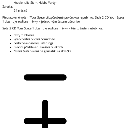
Keddle Julia Starr, Hobbs Martyn
Záruka
:
24 měsíců
Přepracované vydání Your Space přizpůsobené pro Českou republiku. Sada 2 CD Your Space
1 obsahuje audionahrávky k jednotlivým částem učebnice.
Sada 2 CD Your Space 1 obsahuje audionahrávky k těmto částem učebnice:
texty z fotoseriálu
výslovnostní cvičení Soundbite
poslechová cvičení (Listening)
úvodní představení slovíček v lekcích
řešení části cvičení na gramatiku a slovíčka