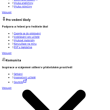
Výuka angličtiny
Výuka němčiny
Vstoupit
Pro vedení školy
Podpora a řešení pro ředitele škol
Zapojte se do pilotování
Vzdělávání pro učitele
Výukové materiály
Konzultace na míru
RVP a legislativa
Vstoupit
Komunita
Inspirace a vzájemné sdílení v přátelském prostředí
Setkání
Inspirativní učitelé
Soutěže
Vstoupit