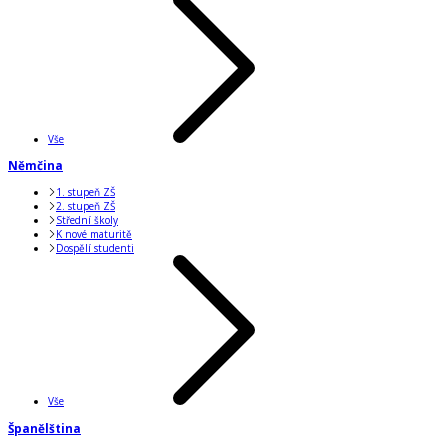
Vše
Němčina
1. stupeň ZŠ
2. stupeň ZŠ
Střední školy
K nové maturitě
Dospělí studenti
Vše
Španělština