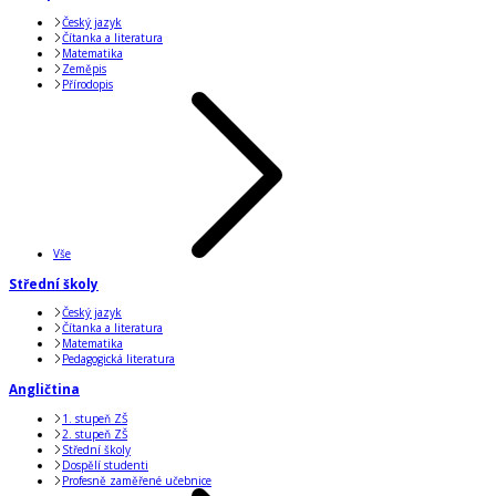
Český jazyk
Čítanka a literatura
Matematika
Zeměpis
Přírodopis
Vše
Střední školy
Český jazyk
Čítanka a literatura
Matematika
Pedagogická literatura
Angličtina
1. stupeň ZŠ
2. stupeň ZŠ
Střední školy
Dospělí studenti
Profesně zaměřené učebnice