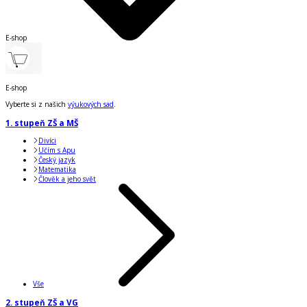
E-shop
E-shop
Vyberte si z našich
výukových sad
.
1. stupeň ZŠ a MŠ
Divíci
Učím s Apu
Český jazyk
Matematika
Člověk a jeho svět
Vše
2. stupeň ZŠ a VG