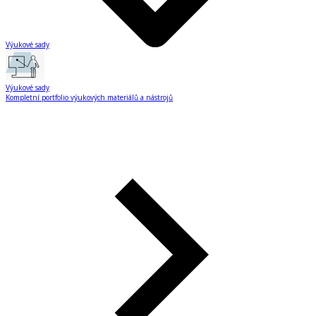
Výukové sady
Výukové sady
Kompletní portfolio výukových materiálů a nástrojů