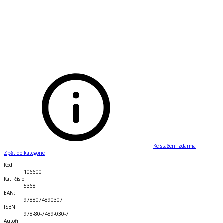
Ke stažení zdarma
Zpět do kategorie
Kód
:
106600
Kat. číslo
:
5368
EAN
:
9788074890307
ISBN
:
978-80-7489-030-7
Autoři
: