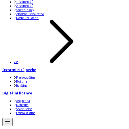
1. stupeň ZŠ
2. stupeň ZŠ
Střední školy
Zjednodušená četba
Dospělí studenti
Vše
Ostatní cizí jazyky
Francouzština
Ruština
Italština
Digitální licence
Angličtina
Němčina
Španělština
Francouzština