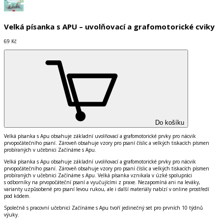
Velká písanka s APU – uvolňovací a grafomotorické cviky
69 Kč
Do košíku
Velká písanka s Apu obsahuje základní uvolňovací a grafomotorické prvky pro nácvik
prvopočátečního psaní. Zároveň obsahuje vzory pro psaní číslic a velkých tiskacích písmen
probíraných v učebnici Začínáme s Apu.
Velká písanka s Apu obsahuje
základní uvolňovací a grafomotorické prvky
pro nácvik
prvopočátečního psaní. Zároveň obsahuje
vzory pro psaní číslic a velkých tiskacích písmen
probíraných v učebnici Začínáme s Apu. Velká písanka vznikala v úzké spolupráci
s odborníky na prvopočáteční psaní a vyučujícími z praxe. Nezapomíná ani na leváky,
varianty uzpůsobené pro psaní levou rukou
, ale i další materiály nabízí v online prostředí
pod kódem.
Společně s pracovní učebnicí Začínáme s Apu tvoří jedinečný set pro prvních 10 týdnů
výuky.