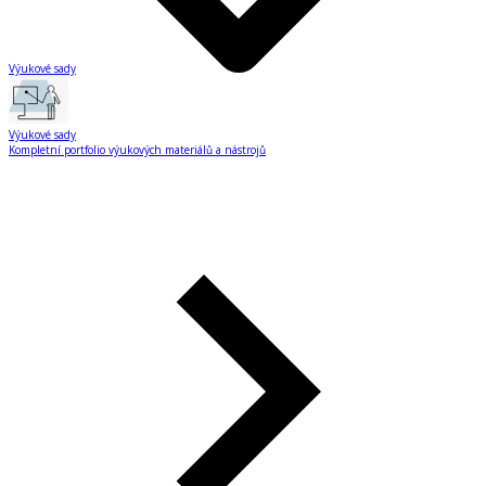
Výukové sady
Výukové sady
Kompletní portfolio výukových materiálů a nástrojů