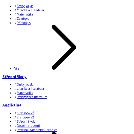
Český jazyk
Čítanka a literatura
Matematika
Zeměpis
Přírodopis
Vše
Střední školy
Český jazyk
Čítanka a literatura
Matematika
Pedagogická literatura
Angličtina
1. stupeň ZŠ
2. stupeň ZŠ
Střední školy
Dospělí studenti
Profesně zaměřené učebnice