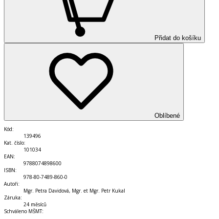
Přidat do košíku
Oblíbené
Kód
:
139496
Kat. číslo
:
101034
EAN
:
9788074898600
ISBN
:
978-80-7489-860-0
Autoři
:
Mgr. Petra Davidová, Mgr. et Mgr. Petr Kukal
Záruka
:
24 měsíců
Schváleno MŠMT
: