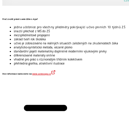
Proč zvolit právě sadu Učím s Apu?
jedna učebnice
pro všechny předměty pokrývající učivo prvních 10 týdnů ZŠ
snazší přechod z MŠ do ZŠ
mezipředmětové propojení
základ tvoří rok školáka
učivo je zobrazováno na reálných situacích založených na zkušenostech žáka
analyticko-syntetická metoda, vázané písmo
standardní pojetí matematiky doplněné moderními výukovými prvky
diferencované materiály online
vhodné pro práci s různorodým třídním kolektivem
přehledná grafika, atraktivní ilustrace
Více informací naleznete na
www.ucimsapu.cz