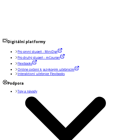
Digitální platformy
Pro první stupeň - MiniDigi
Pro druhý stupeň - mCourser
Flexibooks
Online cvičení k jazykovým učebnicím
Interaktivní učebnice Flexibooks
Podpora
Tipy a návody