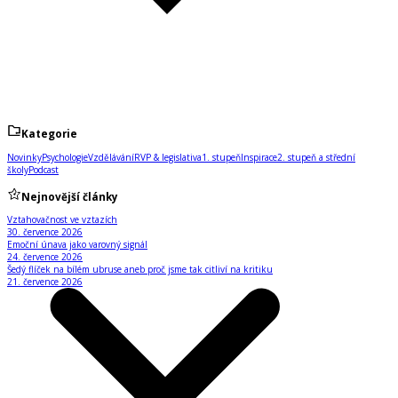
Kategorie
Novinky
Psychologie
Vzdělávání
RVP & legislativa
1. stupeň
Inspirace
2. stupeň a střední
školy
Podcast
Nejnovější články
Vztahovačnost ve vztazích
30. července 2026
Emoční únava jako varovný signál
24. července 2026
Šedý flíček na bílém ubruse aneb proč jsme tak citliví na kritiku
21. července 2026