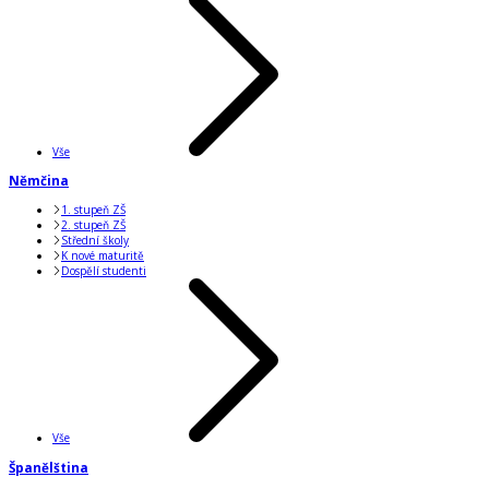
Vše
Němčina
1. stupeň ZŠ
2. stupeň ZŠ
Střední školy
K nové maturitě
Dospělí studenti
Vše
Španělština