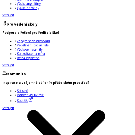
Výuka angličtiny
Výuka němčiny
Vstoupit
Pro vedení školy
Podpora a řešení pro ředitele škol
Zapojte se do pilotování
Vzdělávání pro učitele
Výukové materiály
Konzultace na míru
RVP a legislativa
Vstoupit
Komunita
Inspirace a vzájemné sdílení v přátelském prostředí
Setkání
Inspirativní učitelé
Soutěže
Vstoupit