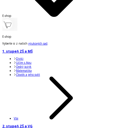
E-shop
E-shop
Vyberte si z našich
výukových sad
.
1. stupeň ZŠ a MŠ
Divíci
Učím s Apu
Český jazyk
Matematika
Člověk a jeho svět
Vše
2. stupeň ZŠ a VG