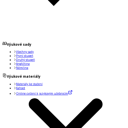
Výukové sady
Všechny sady
První stupeň
Druhý stupeň
Angličtina
Němčina
Výukové materiály
Materiály ke stažení
Kahoot
Online cvičení k jazykovým učebnicím