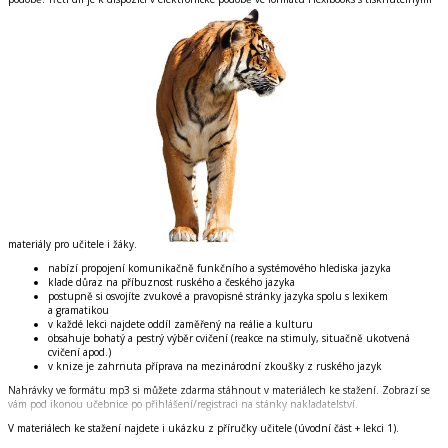
materiály pro učitele i žáky.
nabízí propojení komunikačně funkčního a systémového hlediska jazyka
klade důraz na příbuznost ruského a českého jazyka
postupně si osvojíte zvukové a pravopisné stránky jazyka spolu s lexikem
a gramatikou
v každé lekci najdete oddíl zaměřený na reálie a kulturu
obsahuje bohatý a pestrý výběr cvičení (reakce na stimuly, situačně ukotvená
cvičení apod.)
v knize je zahrnuta příprava na mezinárodní zkoušky z ruského jazyk
Nahrávky ve
formátu mp3
si můžete zdarma stáhnout v materiálech ke stažení. Zobrazí se
vám pod ikonou učebnice po přihlášení/registraci na stánky nakladatelství.
V materiálech ke stažení najdete i
ukázku z příručky učitele
(úvodní část + lekci 1).