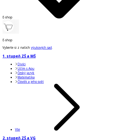
E-shop
E-shop
Vyberte si z našich
výukových sad
.
1. stupeň ZŠ a MŠ
Divíci
Učím s Apu
Český jazyk
Matematika
Člověk a jeho svět
Vše
2. stupeň ZŠ a VG