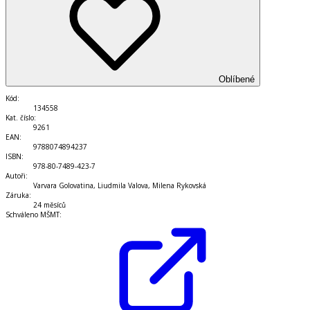
Oblíbené
Kód
:
134558
Kat. číslo
:
9261
EAN
:
9788074894237
ISBN
:
978-80-7489-423-7
Autoři
:
Varvara Golovatina, Liudmila Valova, Milena Rykovská
Záruka
:
24 měsíců
Schváleno MŠMT
: