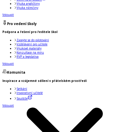
Výuka angličtiny
Výuka němčiny
Vstoupit
Pro vedení školy
Podpora a řešení pro ředitele škol
Zapojte se do pilotování
Vzdělávání pro učitele
Výukové materiály
Konzultace na míru
RVP a legislativa
Vstoupit
Komunita
Inspirace a vzájemné sdílení v přátelském prostředí
Setkání
Inspirativní učitelé
Soutěže
Vstoupit