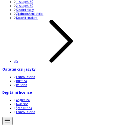
1. stupeň ZŠ
2. stupeň ZŠ
Střední školy
Zjednodušená četba
Dospělí studenti
Vše
Ostatní cizí jazyky
Francouzština
Ruština
Italština
Digitální licence
Angličtina
Němčina
Španělština
Francouzština