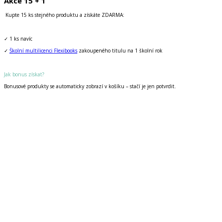
Akce 15 + 1
Kupte 15 ks stejného produktu a získáte ZDARMA:
✓ 1 ks navíc
✓
Školní multilicenci Flexibooks
zakoupeného titulu na 1 školní rok
Jak bonus získat?
Bonusové produkty se automaticky zobrazí v košíku – stačí je jen potvrdit.