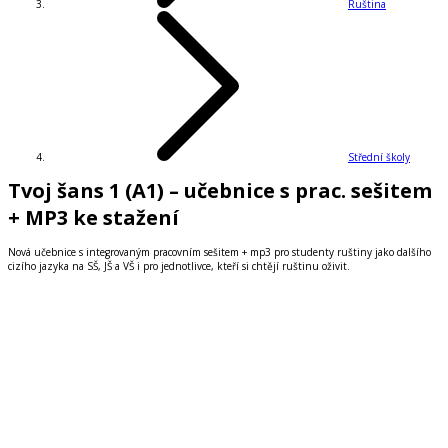
Ruština
Střední školy
Tvoj šans 1 (A1) – učebnice s prac. sešitem
+ MP3 ke stažení
Nová učebnice s integrovaným pracovním sešitem + mp3 pro studenty ruštiny jako dalšího
cizího jazyka na SŠ, JŠ a VŠ i pro jednotlivce, kteří si chtějí ruštinu oživit.