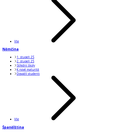
Vše
Němčina
1. stupeň ZŠ
2. stupeň ZŠ
Střední školy
K nové maturitě
Dospělí studenti
Vše
Španělština