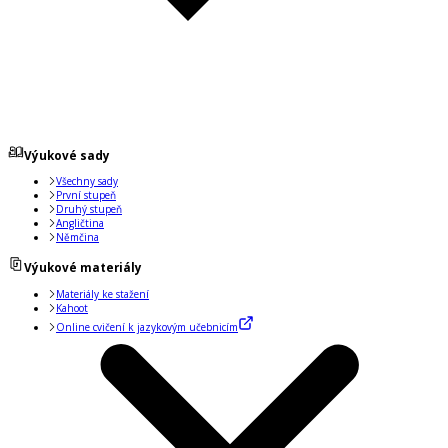
Výukové sady
Všechny sady
První stupeň
Druhý stupeň
Angličtina
Němčina
Výukové materiály
Materiály ke stažení
Kahoot
Online cvičení k jazykovým učebnicím