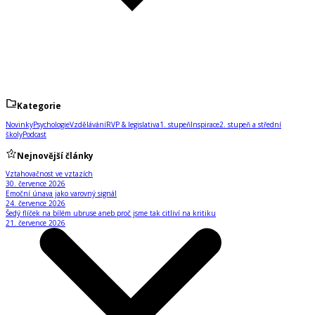
Kategorie
Novinky
Psychologie
Vzdělávání
RVP & legislativa
1. stupeň
Inspirace
2. stupeň a střední
školy
Podcast
Nejnovější články
Vztahovačnost ve vztazích
30. července 2026
Emoční únava jako varovný signál
24. července 2026
Šedý flíček na bílém ubruse aneb proč jsme tak citliví na kritiku
21. července 2026