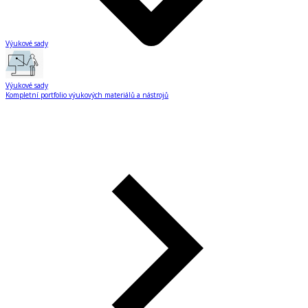
Výukové sady
Výukové sady
Kompletní portfolio výukových materiálů a nástrojů