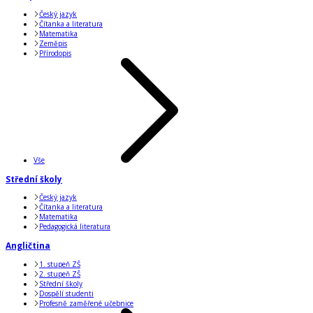
Český jazyk
Čítanka a literatura
Matematika
Zeměpis
Přírodopis
Vše
Střední školy
Český jazyk
Čítanka a literatura
Matematika
Pedagogická literatura
Angličtina
1. stupeň ZŠ
2. stupeň ZŠ
Střední školy
Dospělí studenti
Profesně zaměřené učebnice