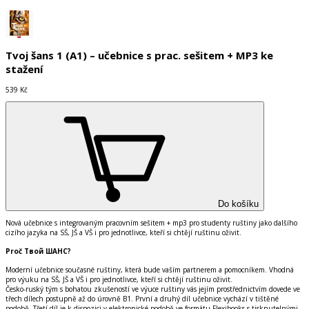
Tvoj šans 1 (A1) – učebnice s prac. sešitem + MP3 ke
stažení
539 Kč
Do košíku
Nová učebnice s integrovaným pracovním sešitem + mp3 pro studenty ruštiny jako dalšího
cizího jazyka na SŠ, JŠ a VŠ i pro jednotlivce, kteří si chtějí ruštinu oživit.
Proč Твой ШАНС?
Moderní učebnice současné ruštiny, která bude vaším partnerem a pomocníkem. Vhodná
pro výuku na SŠ, JŠ a VŠ i pro jednotlivce, kteří si chtějí ruštinu oživit.
Česko-ruský tým s bohatou zkušeností ve výuce ruštiny vás jejím prostřednictvím dovede ve
třech dílech postupně až do úrovně B1. První a druhý díl učebnice vychází v tištěné
podobě. Třetí díl je k dispozici v elektronické podobě ve formátu Flexibooks s tisknutelnými