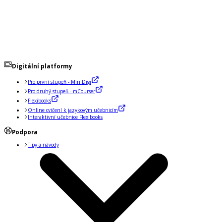
Digitální platformy
Pro první stupeň - MiniDigi
Pro druhý stupeň - mCourser
Flexibooks
Online cvičení k jazykovým učebnicím
Interaktivní učebnice Flexibooks
Podpora
Tipy a návody