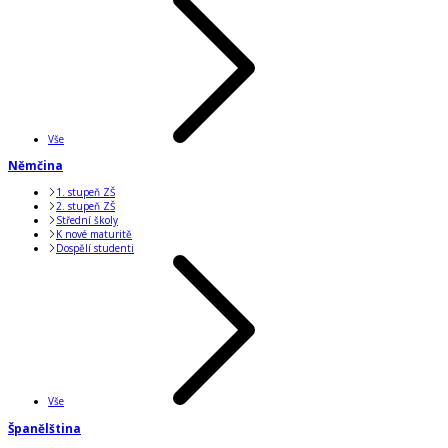
Vše
Němčina
1. stupeň ZŠ
2. stupeň ZŠ
Střední školy
K nové maturitě
Dospělí studenti
Vše
Španělština