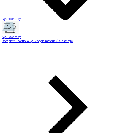
Výukové sady
Výukové sady
Kompletní portfolio výukových materiálů a nástrojů