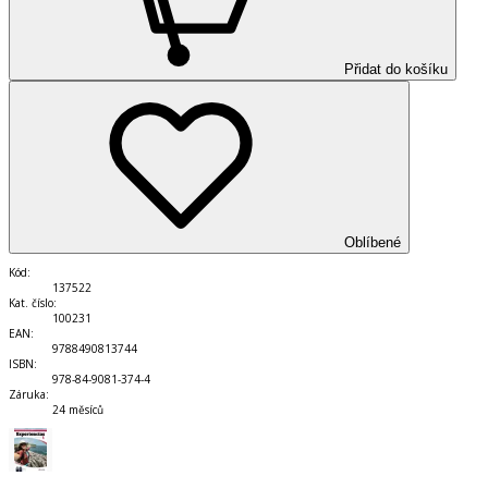
Přidat do košíku
Oblíbené
Kód
:
137522
Kat. číslo
:
100231
EAN
:
9788490813744
ISBN
:
978-84-9081-374-4
Záruka
:
24 měsíců