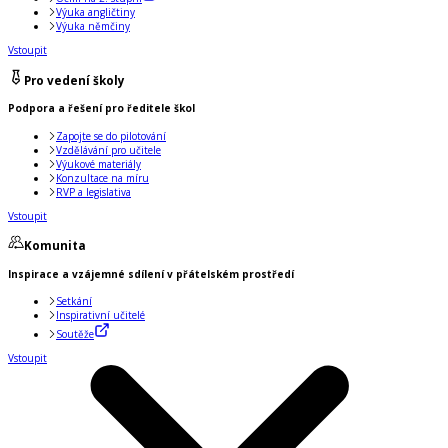
Výuka angličtiny
Výuka němčiny
Vstoupit
Pro vedení školy
Podpora a řešení pro ředitele škol
Zapojte se do pilotování
Vzdělávání pro učitele
Výukové materiály
Konzultace na míru
RVP a legislativa
Vstoupit
Komunita
Inspirace a vzájemné sdílení v přátelském prostředí
Setkání
Inspirativní učitelé
Soutěže
Vstoupit