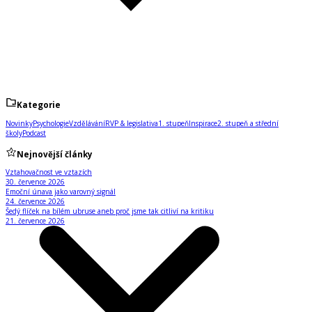
Kategorie
Novinky
Psychologie
Vzdělávání
RVP & legislativa
1. stupeň
Inspirace
2. stupeň a střední
školy
Podcast
Nejnovější články
Vztahovačnost ve vztazích
30. července 2026
Emoční únava jako varovný signál
24. července 2026
Šedý flíček na bílém ubruse aneb proč jsme tak citliví na kritiku
21. července 2026