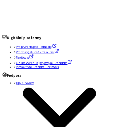
Digitální platformy
Pro první stupeň - MiniDigi
Pro druhý stupeň - mCourser
Flexibooks
Online cvičení k jazykovým učebnicím
Interaktivní učebnice Flexibooks
Podpora
Tipy a návody