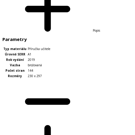
Popis
Parametry
Typ materiálu
Příručka učitele
Úrovně SERR
A1
Rok vydání
2019
Vazba
brožovaná
Počet stran
144
Rozměry
230 x 297