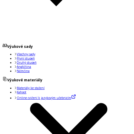
Výukové sady
Všechny sady
První stupeň
Druhý stupeň
Angličtina
Němčina
Výukové materiály
Materiály ke stažení
Kahoot
Online cvičení k jazykovým učebnicím