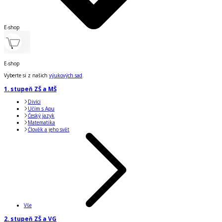
E-shop
E-shop
Vyberte si z našich
výukových sad
.
1. stupeň ZŠ a MŠ
Divíci
Učím s Apu
Český jazyk
Matematika
Člověk a jeho svět
Vše
2. stupeň ZŠ a VG