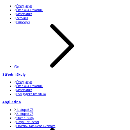
Český jazyk
Čítanka a literatura
Matematika
Zeměpis
Přírodopis
Vše
Střední školy
Český jazyk
Čítanka a literatura
Matematika
Pedagogická literatura
Angličtina
1. stupeň ZŠ
2. stupeň ZŠ
Střední školy
Dospělí studenti
Profesně zaměřené učebnice