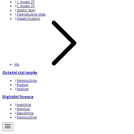
1. stupeň ZŠ
2. stupeň ZŠ
Střední školy
Zjednodušená četba
Dospělí studenti
Vše
Ostatní cizí jazyky
Francouzština
Ruština
Italština
Digitální licence
Angličtina
Němčina
Španělština
Francouzština