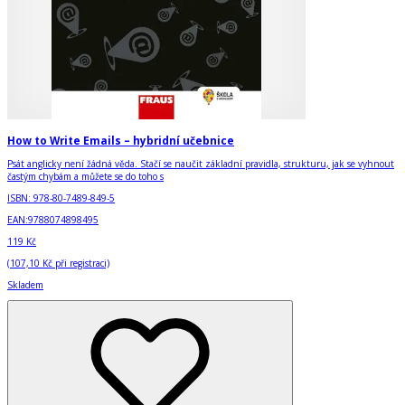
How to Write Emails – hybridní učebnice
Psát anglicky není žádná věda. Stačí se naučit základní pravidla, strukturu, jak se vyhnout
častým chybám a můžete se do toho s
ISBN:
978-80-7489-849-5
EAN:
9788074898495
119 Kč
(
107,10 Kč
při registraci)
Skladem