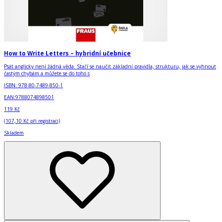
How to Write Letters – hybridní učebnice
Psát anglicky není žádná věda. Stačí se naučit základní pravidla, strukturu, jak se vyhnout
častým chybám a můžete se do toho s
ISBN:
978-80-7489-850-1
EAN:
9788074898501
119 Kč
(
107,10 Kč
při registraci)
Skladem