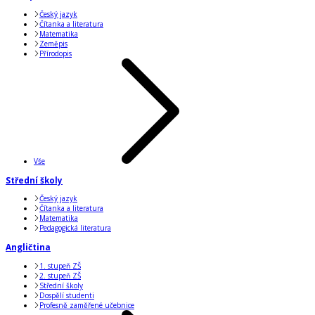
Český jazyk
Čítanka a literatura
Matematika
Zeměpis
Přírodopis
Vše
Střední školy
Český jazyk
Čítanka a literatura
Matematika
Pedagogická literatura
Angličtina
1. stupeň ZŠ
2. stupeň ZŠ
Střední školy
Dospělí studenti
Profesně zaměřené učebnice