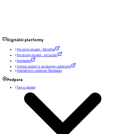
Digitální platformy
Pro první stupeň - MiniDigi
Pro druhý stupeň - mCourser
Flexibooks
Online cvičení k jazykovým učebnicím
Interaktivní učebnice Flexibooks
Podpora
Tipy a návody