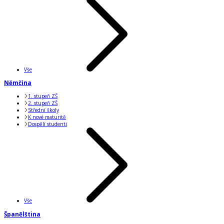
Vše
Němčina
1. stupeň ZŠ
2. stupeň ZŠ
Střední školy
K nové maturitě
Dospělí studenti
Vše
Španělština