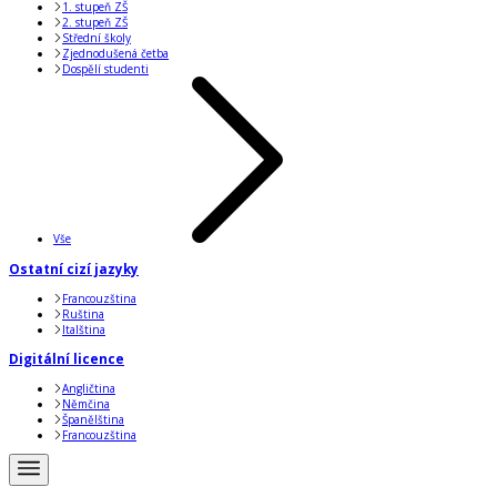
1. stupeň ZŠ
2. stupeň ZŠ
Střední školy
Zjednodušená četba
Dospělí studenti
Vše
Ostatní cizí jazyky
Francouzština
Ruština
Italština
Digitální licence
Angličtina
Němčina
Španělština
Francouzština