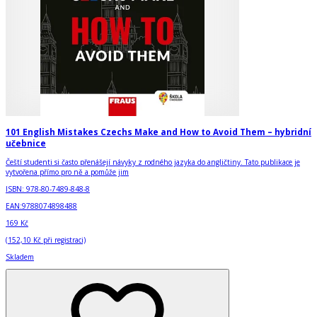
101 English Mistakes Czechs Make and How to Avoid Them – hybridní
učebnice
Čeští studenti si často přenášejí návyky z rodného jazyka do angličtiny. Tato publikace je
vytvořena přímo pro ně a pomůže jim
ISBN:
978-80-7489-848-8
EAN:
9788074898488
169 Kč
(
152,10 Kč
při registraci)
Skladem