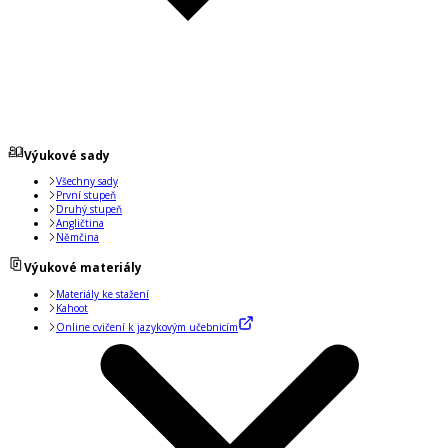
Výukové sady
Všechny sady
První stupeň
Druhý stupeň
Angličtina
Němčina
Výukové materiály
Materiály ke stažení
Kahoot
Online cvičení k jazykovým učebnicím