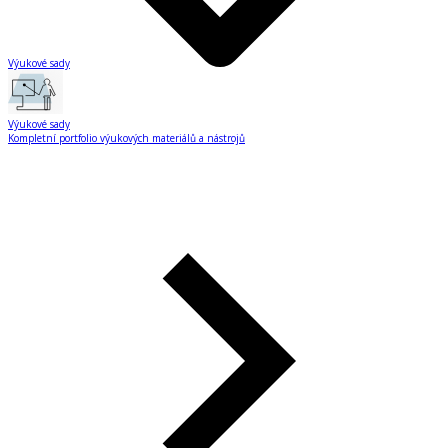
Výukové sady
Výukové sady
Kompletní portfolio výukových materiálů a nástrojů