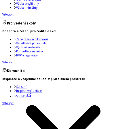
Výuka angličtiny
Výuka němčiny
Vstoupit
Pro vedení školy
Podpora a řešení pro ředitele škol
Zapojte se do pilotování
Vzdělávání pro učitele
Výukové materiály
Konzultace na míru
RVP a legislativa
Vstoupit
Komunita
Inspirace a vzájemné sdílení v přátelském prostředí
Setkání
Inspirativní učitelé
Soutěže
Vstoupit