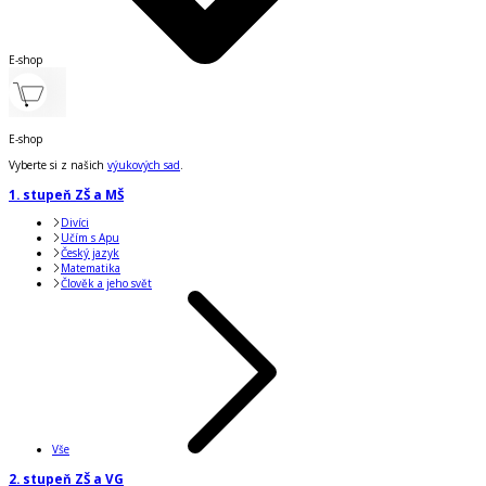
E-shop
E-shop
Vyberte si z našich
výukových sad
.
1. stupeň ZŠ a MŠ
Divíci
Učím s Apu
Český jazyk
Matematika
Člověk a jeho svět
Vše
2. stupeň ZŠ a VG