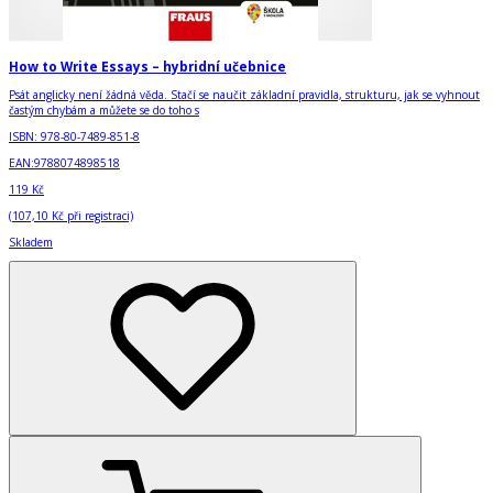
How to Write Essays – hybridní učebnice
Psát anglicky není žádná věda. Stačí se naučit základní pravidla, strukturu, jak se vyhnout
častým chybám a můžete se do toho s
ISBN:
978-80-7489-851-8
EAN:
9788074898518
119 Kč
(
107,10 Kč
při registraci)
Skladem