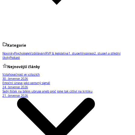
Kategorie
Novinky
Psychologie
Vzdělávání
RVP & legislativa
1. stupeň
Inspirace
2. stupeň a střední
školy
Podcast
Nejnovější články
Vztahovačnost ve vztazích
30. července 2026
Emoční únava jako varovný signál
24. července 2026
Šedý flíček na bílém ubruse aneb proč jsme tak citliví na kritiku
21. července 2026