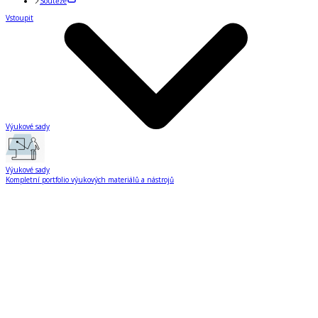
Soutěže
Vstoupit
Výukové sady
Výukové sady
Kompletní portfolio výukových materiálů a nástrojů