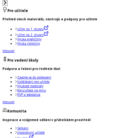
Pro učitele
Přehled všech materiálů, nástrojů a podpory pro učitele
Učím na 1. stupni
Učím na 2. stupni
Výuka angličtiny
Výuka němčiny
Vstoupit
Pro vedení školy
Podpora a řešení pro ředitele škol
Zapojte se do pilotování
Vzdělávání pro učitele
Výukové materiály
Konzultace na míru
RVP a legislativa
Vstoupit
Komunita
Inspirace a vzájemné sdílení v přátelském prostředí
Setkání
Inspirativní učitelé