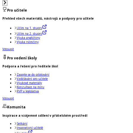
Pro učitele
Přehled všech materiálů, nástrojů a podpory pro učitele
Učím na 1. stupni
Učím na 2. stupni
Výuka angličtiny
Výuka němčiny
Vstoupit
Pro vedení školy
Podpora a řešení pro ředitele škol
Zapojte se do pilotování
Vzdělávání pro učitele
Výukové materiály
Konzultace na míru
RVP a legislativa
Vstoupit
Komunita
Inspirace a vzájemné sdílení v přátelském prostředí
Setkání
Inspirativní učitelé