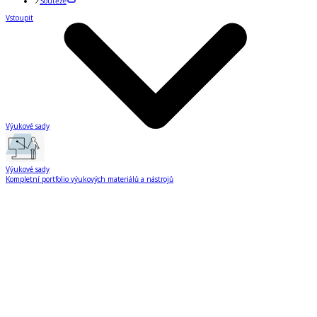
Soutěže
Vstoupit
Výukové sady
Výukové sady
Kompletní portfolio výukových materiálů a nástrojů