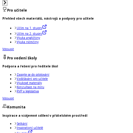
Pro učitele
Přehled všech materiálů, nástrojů a podpory pro učitele
Učím na 1. stupni
Učím na 2. stupni
Výuka angličtiny
Výuka němčiny
Vstoupit
Pro vedení školy
Podpora a řešení pro ředitele škol
Zapojte se do pilotování
Vzdělávání pro učitele
Výukové materiály
Konzultace na míru
RVP a legislativa
Vstoupit
Komunita
Inspirace a vzájemné sdílení v přátelském prostředí
Setkání
Inspirativní učitelé