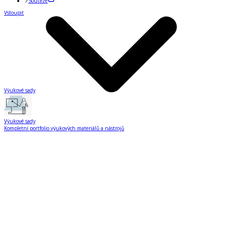
Soutěže
Vstoupit
Výukové sady
Výukové sady
Kompletní portfolio výukových materiálů a nástrojů