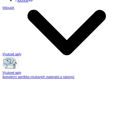
Soutěže
Vstoupit
Výukové sady
Výukové sady
Kompletní portfolio výukových materiálů a nástrojů