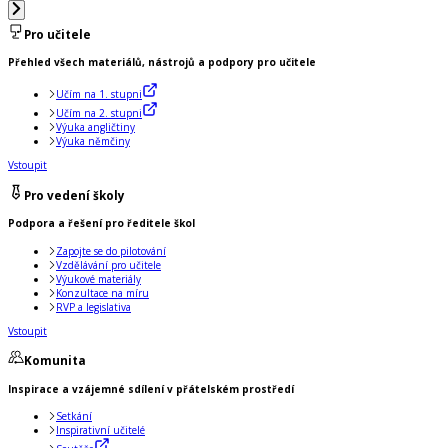
Pro učitele
Přehled všech materiálů, nástrojů a podpory pro učitele
Učím na 1. stupni
Učím na 2. stupni
Výuka angličtiny
Výuka němčiny
Vstoupit
Pro vedení školy
Podpora a řešení pro ředitele škol
Zapojte se do pilotování
Vzdělávání pro učitele
Výukové materiály
Konzultace na míru
RVP a legislativa
Vstoupit
Komunita
Inspirace a vzájemné sdílení v přátelském prostředí
Setkání
Inspirativní učitelé