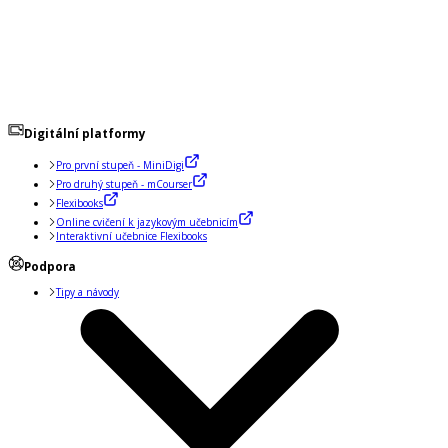
Digitální platformy
Pro první stupeň - MiniDigi
Pro druhý stupeň - mCourser
Flexibooks
Online cvičení k jazykovým učebnicím
Interaktivní učebnice Flexibooks
Podpora
Tipy a návody