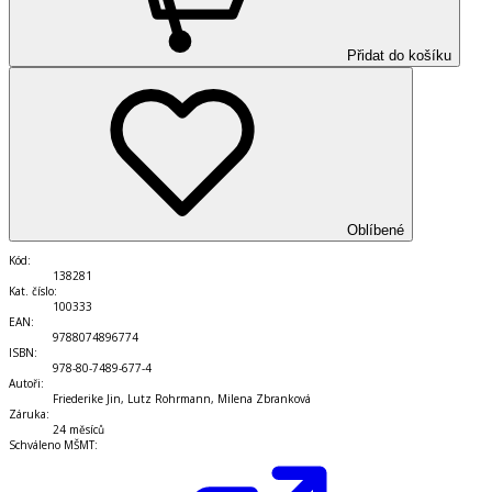
Přidat do košíku
Oblíbené
Kód
:
138281
Kat. číslo
:
100333
EAN
:
9788074896774
ISBN
:
978-80-7489-677-4
Autoři
:
Friederike Jin, Lutz Rohrmann, Milena Zbranková
Záruka
:
24 měsíců
Schváleno MŠMT
: