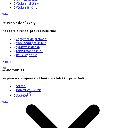
Výuka angličtiny
Výuka němčiny
Vstoupit
Pro vedení školy
Podpora a řešení pro ředitele škol
Zapojte se do pilotování
Vzdělávání pro učitele
Výukové materiály
Konzultace na míru
RVP a legislativa
Vstoupit
Komunita
Inspirace a vzájemné sdílení v přátelském prostředí
Setkání
Inspirativní učitelé
Soutěže
Vstoupit