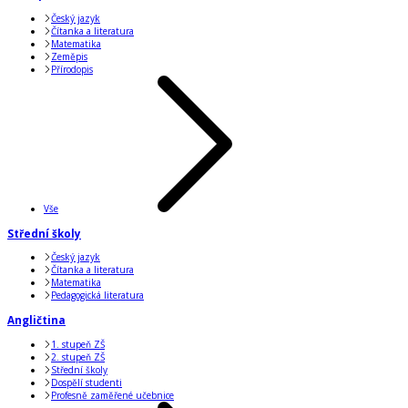
Český jazyk
Čítanka a literatura
Matematika
Zeměpis
Přírodopis
Vše
Střední školy
Český jazyk
Čítanka a literatura
Matematika
Pedagogická literatura
Angličtina
1. stupeň ZŠ
2. stupeň ZŠ
Střední školy
Dospělí studenti
Profesně zaměřené učebnice