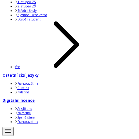
1. stupeň ZŠ
2. stupeň ZŠ
Střední školy
Zjednodušená četba
Dospělí studenti
Vše
Ostatní cizí jazyky
Francouzština
Ruština
Italština
Digitální licence
Angličtina
Němčina
Španělština
Francouzština