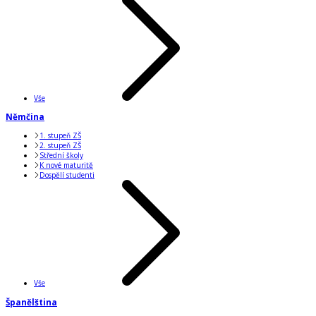
Vše
Němčina
1. stupeň ZŠ
2. stupeň ZŠ
Střední školy
K nové maturitě
Dospělí studenti
Vše
Španělština