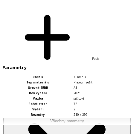
Popis
Parametry
Ročník
7. ročník
Typ materiálu
Pracovní sešit
Úrovně SERR
A1
Rok vydání
2021
Vazba
sešitová
Počet stran
72
Vydání
2.
Rozměry
210 x 297
Všechny parametry