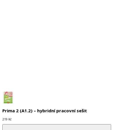
SAMOSTATNĚ NEPRODEJNÉ
Č
p
I
EAN:
A100185
E
Zdarma
Z
Skladem
S
Do košíku
Prima 2 (A1.2) – hybridní pracovní sešit
219 Kč