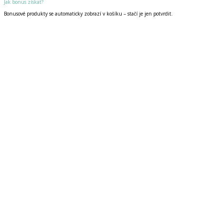
Jak bonus získat?
Bonusové produkty se automaticky zobrazí v košíku – stačí je jen potvrdit.
Zvýhodněná cena
Digitální produkt
!!!ŠML iUČ ZDARMA na šk. rok 2026/27: Prima A1/díl 2
P