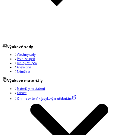
Výukové sady
Všechny sady
První stupeň
Druhý stupeň
Angličtina
Němčina
Výukové materiály
Materiály ke stažení
Kahoot
Online cvičení k jazykovým učebnicím