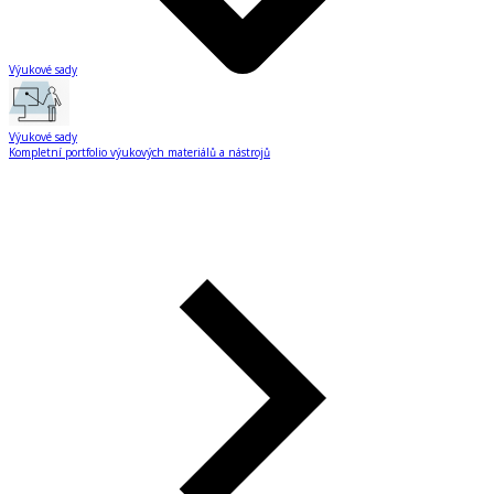
Výukové sady
Výukové sady
Kompletní portfolio výukových materiálů a nástrojů