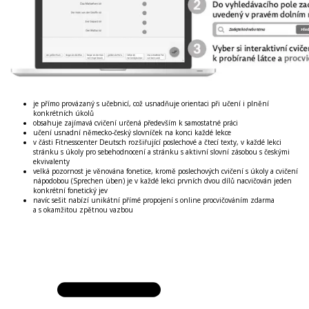
je přímo provázaný s učebnicí, což usnadňuje orientaci při učení i plnění
konkrétních úkolů
obsahuje zajímavá cvičení určená především k samostatné práci
učení usnadní německo-český slovníček na konci každé lekce
v části Fitnesscenter Deutsch rozšiřující poslechové a čtecí texty, v každé lekci
stránku s úkoly pro sebehodnocení a stránku s aktivní slovní zásobou s českými
ekvivalenty
velká pozornost je věnována fonetice, kromě poslechových cvičení s úkoly a cvičení
nápodobou (Sprechen üben) je v každé lekci prvních dvou dílů nacvičován jeden
konkrétní fonetický jev
navíc sešit nabízí unikátní přímé propojení s online procvičováním zdarma
a s okamžitou zpětnou vazbou