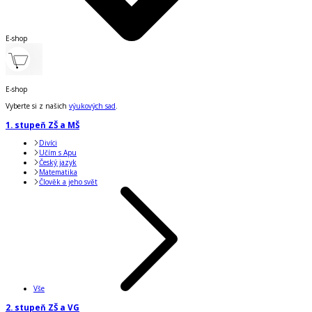
E-shop
E-shop
Vyberte si z našich
výukových sad
.
1. stupeň ZŠ a MŠ
Divíci
Učím s Apu
Český jazyk
Matematika
Člověk a jeho svět
Vše
2. stupeň ZŠ a VG