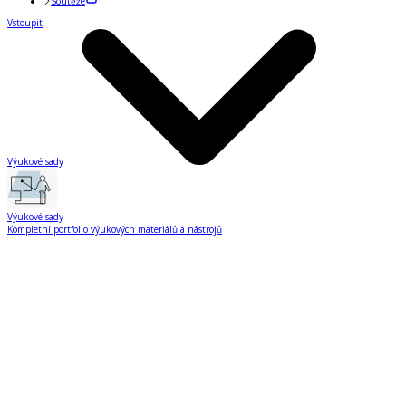
Soutěže
Vstoupit
Výukové sady
Výukové sady
Kompletní portfolio výukových materiálů a nástrojů