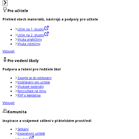
Pro učitele
Přehled všech materiálů, nástrojů a podpory pro učitele
Učím na 1. stupni
Učím na 2. stupni
Výuka angličtiny
Výuka němčiny
Vstoupit
Pro vedení školy
Podpora a řešení pro ředitele škol
Zapojte se do pilotování
Vzdělávání pro učitele
Výukové materiály
Konzultace na míru
RVP a legislativa
Vstoupit
Komunita
Inspirace a vzájemné sdílení v přátelském prostředí
Setkání
Inspirativní učitelé