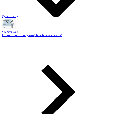
Výukové sady
Výukové sady
Kompletní portfolio výukových materiálů a nástrojů