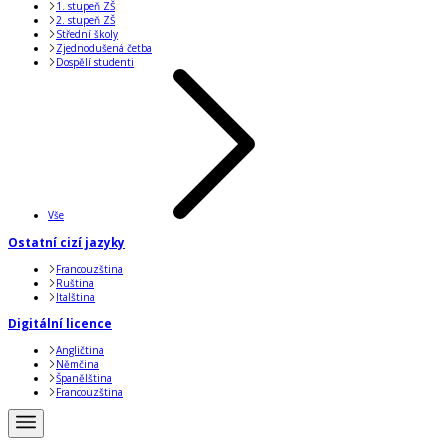
1. stupeň ZŠ
2. stupeň ZŠ
Střední školy
Zjednodušená četba
Dospělí studenti
Vše
Ostatní cizí jazyky
Francouzština
Ruština
Italština
Digitální licence
Angličtina
Němčina
Španělština
Francouzština