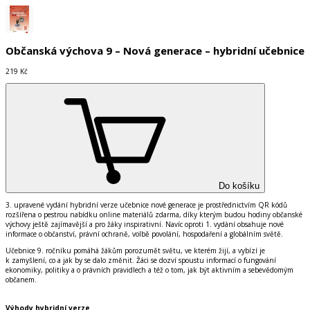
Občanská výchova 9 – Nová generace – hybridní učebnice
219 Kč
Do košíku
3. upravené vydání
hybridní verze učebnice nové generace je prostřednictvím QR kódů
rozšířena o pestrou nabídku online materiálů zdarma, díky kterým budou hodiny občanské
výchovy ještě zajímavější a pro žáky inspirativní. Navíc oproti 1. vydání obsahuje nové
informace o občanství, právní ochraně, volbě povolání, hospodaření a globálním světě.
Učebnice 9. ročníku pomáhá žákům porozumět světu, ve kterém žijí, a vybízí je
k zamyšlení, co a jak by se dalo změnit. Žáci se dozví spoustu informací o fungování
ekonomiky, politiky a o právních pravidlech a též o tom, jak být aktivním a sebevědomým
občanem.
Výhody hybridní verze