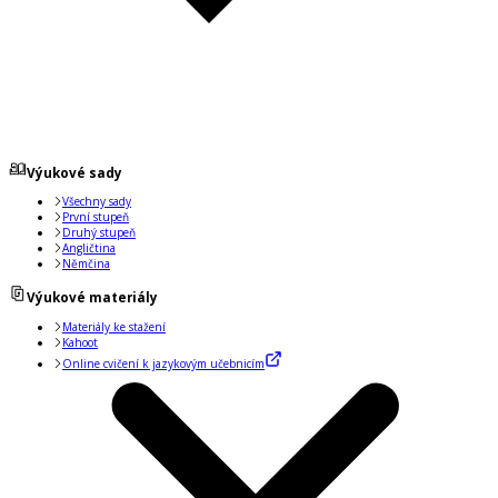
Výukové sady
Všechny sady
První stupeň
Druhý stupeň
Angličtina
Němčina
Výukové materiály
Materiály ke stažení
Kahoot
Online cvičení k jazykovým učebnicím