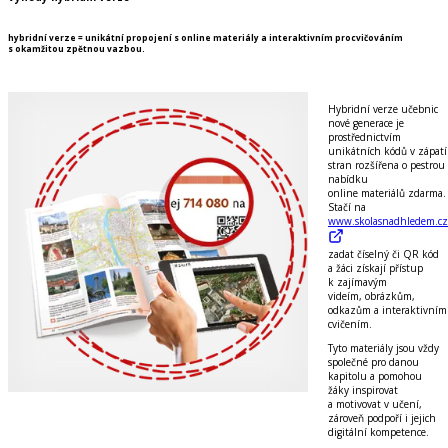
hybridní verze = unikátní propojení s online materiály a interaktivním procvičováním
s okamžitou zpětnou vazbou.
Hybridní verze
učebnic
nové generace je
prostřednictvím
unikátních kódů v zápatí
stran rozšířena o pestrou
nabídku
online materiálů zdarma
.
Stačí na
www.skolasnadhledem.cz
zadat číselný či QR kód
a žáci získají přístup
k zajímavým
videím, obrázkům,
odkazům a interaktivním
cvičením
.
Tyto materiály jsou vždy
společné pro danou
kapitolu a pomohou
žáky inspirovat
a
motivovat v učení
,
zároveň
podpoří
i jejich
digitální kompetence
.