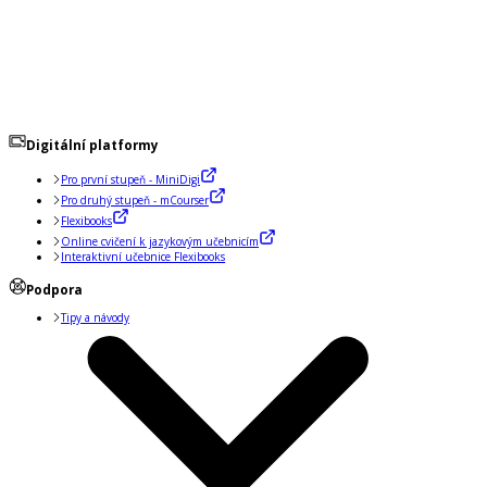
Digitální platformy
Pro první stupeň - MiniDigi
Pro druhý stupeň - mCourser
Flexibooks
Online cvičení k jazykovým učebnicím
Interaktivní učebnice Flexibooks
Podpora
Tipy a návody