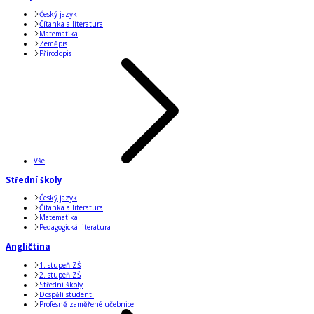
Český jazyk
Čítanka a literatura
Matematika
Zeměpis
Přírodopis
Vše
Střední školy
Český jazyk
Čítanka a literatura
Matematika
Pedagogická literatura
Angličtina
1. stupeň ZŠ
2. stupeň ZŠ
Střední školy
Dospělí studenti
Profesně zaměřené učebnice