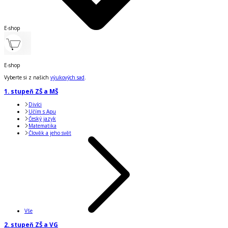
E-shop
E-shop
Vyberte si z našich
výukových sad
.
1. stupeň ZŠ a MŠ
Divíci
Učím s Apu
Český jazyk
Matematika
Člověk a jeho svět
Vše
2. stupeň ZŠ a VG