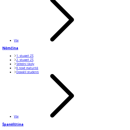
Vše
Němčina
1. stupeň ZŠ
2. stupeň ZŠ
Střední školy
K nové maturitě
Dospělí studenti
Vše
Španělština