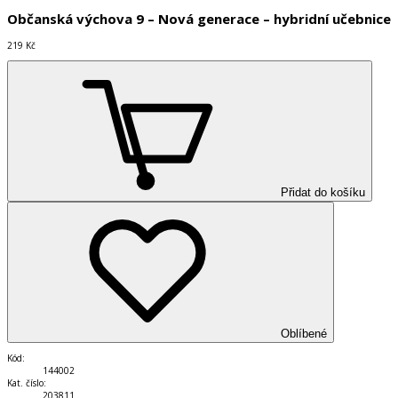
Občanská výchova 9 – Nová generace – hybridní učebnice
219 Kč
Přidat do košíku
Oblíbené
Kód
:
144002
Kat. číslo
:
203811