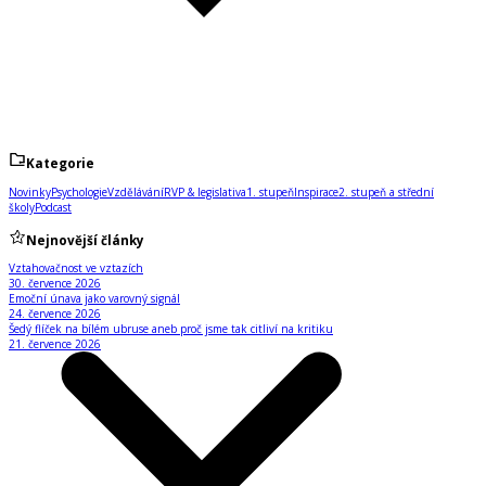
Kategorie
Novinky
Psychologie
Vzdělávání
RVP & legislativa
1. stupeň
Inspirace
2. stupeň a střední
školy
Podcast
Nejnovější články
Vztahovačnost ve vztazích
30. července 2026
Emoční únava jako varovný signál
24. července 2026
Šedý flíček na bílém ubruse aneb proč jsme tak citliví na kritiku
21. července 2026