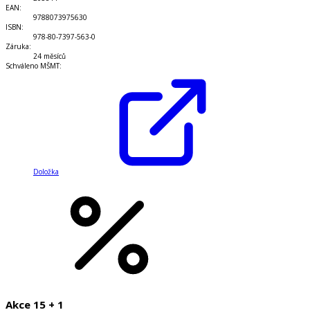
EAN
:
9788073975630
ISBN
:
978-80-7397-563-0
Záruka
:
24 měsíců
Schváleno MŠMT
:
Doložka
Akce 15 + 1