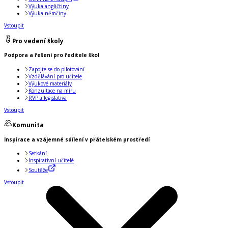
Výuka angličtiny
Výuka němčiny
Vstoupit
Pro vedení školy
Podpora a řešení pro ředitele škol
Zapojte se do pilotování
Vzdělávání pro učitele
Výukové materiály
Konzultace na míru
RVP a legislativa
Vstoupit
Komunita
Inspirace a vzájemné sdílení v přátelském prostředí
Setkání
Inspirativní učitelé
Soutěže
Vstoupit