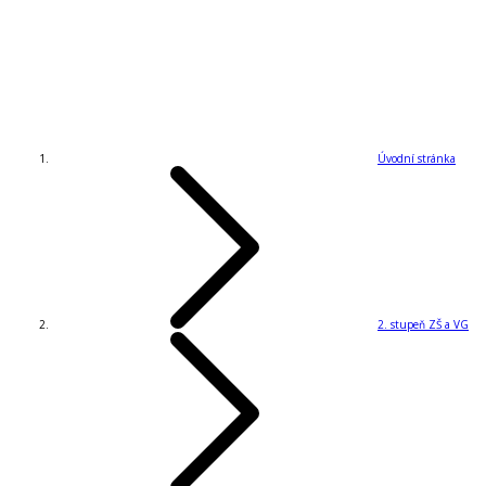
Úvodní stránka
2. stupeň ZŠ a VG