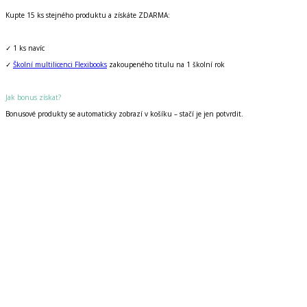
Kupte 15 ks stejného produktu a získáte ZDARMA:
✓ 1 ks navíc
✓
Školní multilicenci Flexibooks
zakoupeného titulu na 1 školní rok
Jak bonus získat?
Bonusové produkty se automaticky zobrazí v košíku – stačí je jen potvrdit.