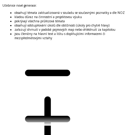
Učebnice nové generace:
obsahují témata zaktualizovaná v souladu se současnými poznatky a dle NOZ
kladou důraz na činnostní a projektovou výuku
pokrývají všechna průřezová témata
obsahují odstupňování úkolů dle obtížnosti (úkoly pro chytré hlavy)
zařazují shrnutí v podobě pojmových map nebo ohlédnutí za kapitolou
jsou členěny na hlavní text a lištu s doplňujícími informacemi či
mezipředmětovými vztahy