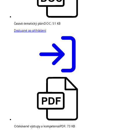
Časově-tematický plán
DOC
;
51 KB
Dostupné po přihlášení
Očekávané výstupy a kompetence
PDF
;
73 KB