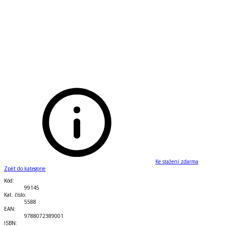
Ke stažení zdarma
Zpět do kategorie
Kód
:
99145
Kat. číslo
:
5588
EAN
:
9788072389001
ISBN
: