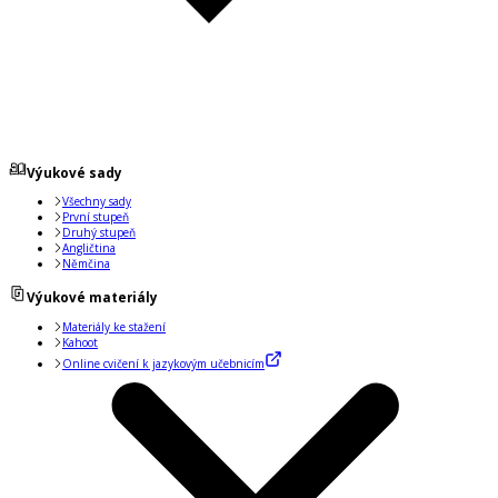
Výukové sady
Všechny sady
První stupeň
Druhý stupeň
Angličtina
Němčina
Výukové materiály
Materiály ke stažení
Kahoot
Online cvičení k jazykovým učebnicím