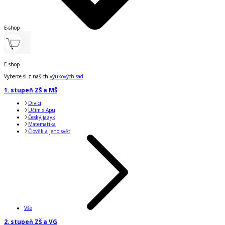
E-shop
E-shop
Vyberte si z našich
výukových sad
.
1. stupeň ZŠ a MŠ
Divíci
Učím s Apu
Český jazyk
Matematika
Člověk a jeho svět
Vše
2. stupeň ZŠ a VG