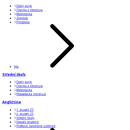
Český jazyk
Čítanka a literatura
Matematika
Zeměpis
Přírodopis
Vše
Střední školy
Český jazyk
Čítanka a literatura
Matematika
Pedagogická literatura
Angličtina
1. stupeň ZŠ
2. stupeň ZŠ
Střední školy
Dospělí studenti
Profesně zaměřené učebnice