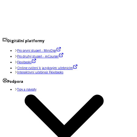
Digitální platformy
Pro první stupeň - MiniDigi
Pro druhý stupeň - mCourser
Flexibooks
Online cvičení k jazykovým učebnicím
Interaktivní učebnice Flexibooks
Podpora
Tipy a návody