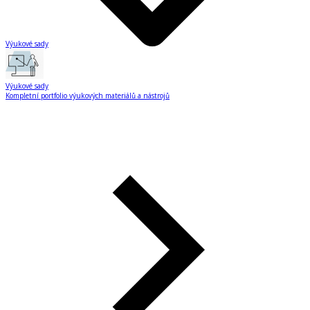
Výukové sady
Výukové sady
Kompletní portfolio výukových materiálů a nástrojů