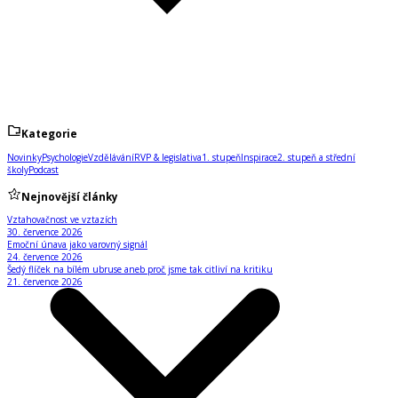
Kategorie
Novinky
Psychologie
Vzdělávání
RVP & legislativa
1. stupeň
Inspirace
2. stupeň a střední
školy
Podcast
Nejnovější články
Vztahovačnost ve vztazích
30. července 2026
Emoční únava jako varovný signál
24. července 2026
Šedý flíček na bílém ubruse aneb proč jsme tak citliví na kritiku
21. července 2026