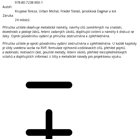
978-80-7238-900-1
Autoři
:
Krupová Tereza, Urban Michal, Friedel Tomáš, Janošková Dagmar a kol.
Záruka
:
24 měsíců
Příručka učitele obsahuje metodické náměty, návrhy cílů zaměřených na znalosti,
dovednosti a postoje žáků, řešení zadaných úkolů, doplňující cvičení a náměty k diskuzi se
žáky. Oproti původnímu vydání je příručka zestručněna a zpřehledněna.
Příručka učitele je oproti původnímu vydání zestručněna a zpřehledněna. U každé kapitoly
je vždy uvedena vazba na RVP, formulace výchovně-vzdělávacích cílů, přehled pojmů
a osobností, motivační část, použité metody, řešení úkolů, přehled mezipředmětových
vztahů a doplňujících informací z lišty a metodické návody pro projektovou výuku.