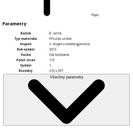
Popis
Parametry
Ročník
8. ročník
Typ materiálu
Příručka učitele
Stupeň
2. stupeň a víceletá gymnázia
Rok vydání
2013
Vazba
šitá brožovaná
Počet stran
115
Vydání
1.
Rozměry
210 x 297
Všechny parametry