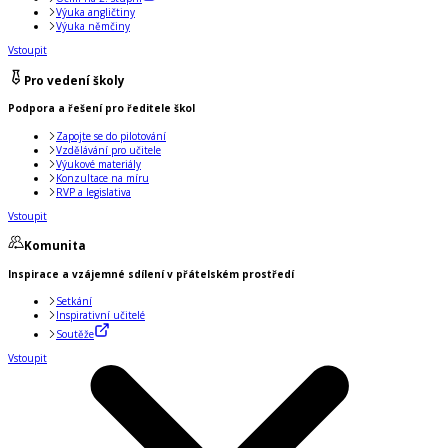
Výuka angličtiny
Výuka němčiny
Vstoupit
Pro vedení školy
Podpora a řešení pro ředitele škol
Zapojte se do pilotování
Vzdělávání pro učitele
Výukové materiály
Konzultace na míru
RVP a legislativa
Vstoupit
Komunita
Inspirace a vzájemné sdílení v přátelském prostředí
Setkání
Inspirativní učitelé
Soutěže
Vstoupit