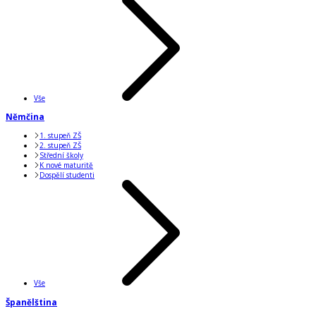
Vše
Němčina
1. stupeň ZŠ
2. stupeň ZŠ
Střední školy
K nové maturitě
Dospělí studenti
Vše
Španělština