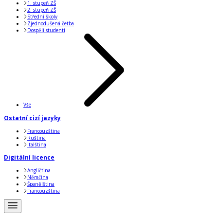
1. stupeň ZŠ
2. stupeň ZŠ
Střední školy
Zjednodušená četba
Dospělí studenti
Vše
Ostatní cizí jazyky
Francouzština
Ruština
Italština
Digitální licence
Angličtina
Němčina
Španělština
Francouzština