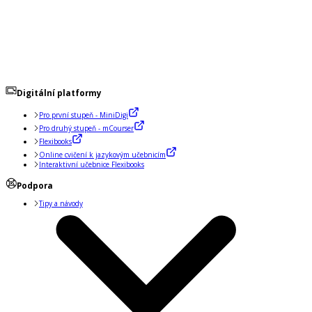
Digitální platformy
Pro první stupeň - MiniDigi
Pro druhý stupeň - mCourser
Flexibooks
Online cvičení k jazykovým učebnicím
Interaktivní učebnice Flexibooks
Podpora
Tipy a návody