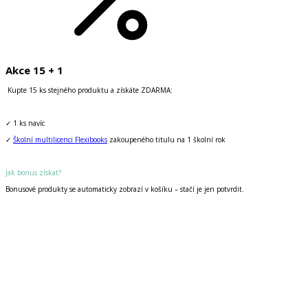
Akce 15 + 1
Kupte 15 ks stejného produktu a získáte ZDARMA:
✓ 1 ks navíc
✓
Školní multilicenci Flexibooks
zakoupeného titulu na 1 školní rok
Jak bonus získat?
Bonusové produkty se automaticky zobrazí v košíku – stačí je jen potvrdit.