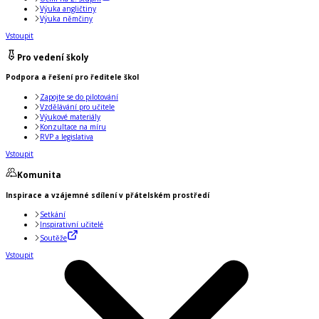
Výuka angličtiny
Výuka němčiny
Vstoupit
Pro vedení školy
Podpora a řešení pro ředitele škol
Zapojte se do pilotování
Vzdělávání pro učitele
Výukové materiály
Konzultace na míru
RVP a legislativa
Vstoupit
Komunita
Inspirace a vzájemné sdílení v přátelském prostředí
Setkání
Inspirativní učitelé
Soutěže
Vstoupit