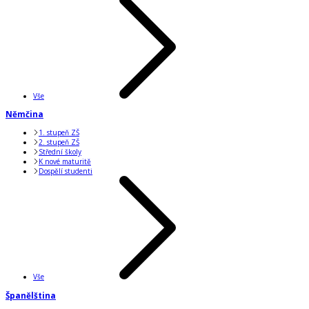
Vše
Němčina
1. stupeň ZŠ
2. stupeň ZŠ
Střední školy
K nové maturitě
Dospělí studenti
Vše
Španělština