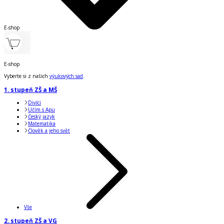
E-shop
E-shop
Vyberte si z našich
výukových sad
.
1. stupeň ZŠ a MŠ
Divíci
Učím s Apu
Český jazyk
Matematika
Člověk a jeho svět
Vše
2. stupeň ZŠ a VG