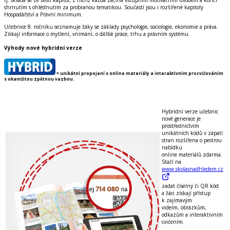
shrnutím s ohlédnutím za probranou tematikou. Součástí jsou i rozšířené kapitoly
Hospodářství a Právní minimum.
Učebnice 8. ročníku seznamuje žáky se základy psychologie, sociologie, ekonomie a práva.
Získají informace o myšlení, vnímání, o dělbě práce, trhu a právním systému.
Výhody nové hybridní verze
= unikátní propojení s online materiály a interaktivním procvičováním
s okamžitou zpětnou vazbou.
Hybridní verze
učebnic
nové generace je
prostřednictvím
unikátních kódů v zápatí
stran rozšířena o pestrou
nabídku
online materiálů zdarma
.
Stačí na
www.skolasnadhledem.cz
zadat číselný či QR kód
a žáci získají přístup
k zajímavým
videím, obrázkům,
odkazům a interaktivním
cvičením
.