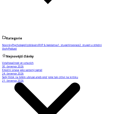
Kategorie
Novinky
Psychologie
Vzdělávání
RVP & legislativa
1. stupeň
Inspirace
2. stupeň a střední
školy
Podcast
Nejnovější články
Vztahovačnost ve vztazích
30. července 2026
Emoční únava jako varovný signál
24. července 2026
Šedý flíček na bílém ubruse aneb proč jsme tak citliví na kritiku
21. července 2026