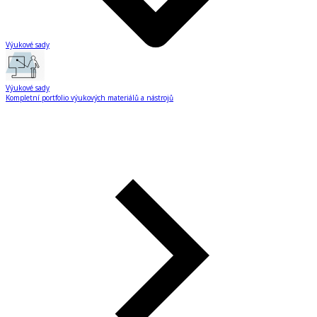
Výukové sady
Výukové sady
Kompletní portfolio výukových materiálů a nástrojů