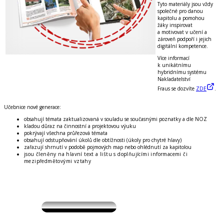
Tyto materiály jsou vždy
společné pro danou
kapitolu a pomohou
žáky inspirovat
a
motivovat v učení
a
zároveň
podpoří
i jejich
digitální kompetence
.
Více informací
k unikátnímu
hybridnímu systému
Nakladatelství
Fraus se dozvíte
ZDE
.
Učebnice nové generace:
obsahují témata zaktualizovaná v souladu se současnými poznatky a dle NOZ
kladou důraz na činnostní a projektovou výuku
pokrývají všechna průřezová témata
obsahují odstupňování úkolů dle obtížnosti (úkoly pro chytré hlavy)
zařazují shrnutí v podobě pojmových map nebo ohlédnutí za kapitolou
jsou členěny na hlavní text a lištu s doplňujícími informacemi či
mezipředmětovými vztahy