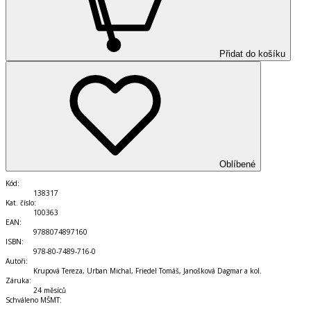
Přidat do košíku
Oblíbené
Kód
:
138317
Kat. číslo
:
100363
EAN
:
9788074897160
ISBN
:
978-80-7489-716-0
Autoři
:
Krupová Tereza, Urban Michal, Friedel Tomáš, Janošková Dagmar a kol.
Záruka
:
24 měsíců
Schváleno MŠMT
: