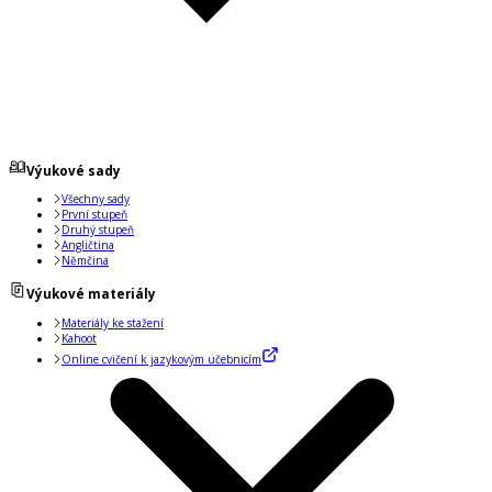
Výukové sady
Všechny sady
První stupeň
Druhý stupeň
Angličtina
Němčina
Výukové materiály
Materiály ke stažení
Kahoot
Online cvičení k jazykovým učebnicím