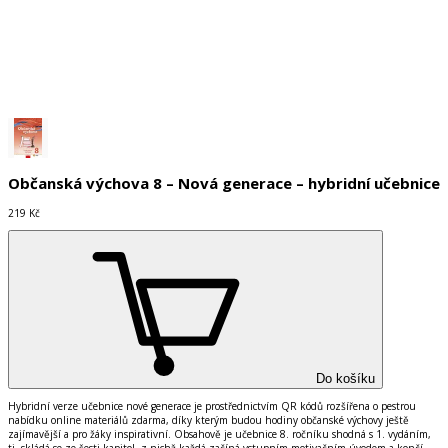
Do košíku
Občanská výchova 8 – Nová generace – hybridní učebnice
219 Kč
Do košíku
Hybridní verze učebnice nové generace je prostřednictvím QR kódů rozšířena o pestrou
nabídku online materiálů zdarma, díky kterým budou hodiny občanské výchovy ještě
zajímavější a pro žáky inspirativní. Obsahově je učebnice 8. ročníku shodná s 1. vydáním,
tj. skládá se ze šesti kapitol, z nichž každá začíná vstupním motivačním úvodem a končí