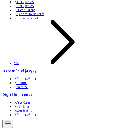
1. stupeň ZŠ
2. stupeň ZŠ
Střední školy
Zjednodušená četba
Dospělí studenti
Vše
Ostatní cizí jazyky
Francouzština
Ruština
Italština
Digitální licence
Angličtina
Němčina
Španělština
Francouzština