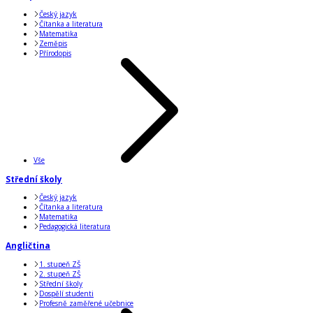
Český jazyk
Čítanka a literatura
Matematika
Zeměpis
Přírodopis
Vše
Střední školy
Český jazyk
Čítanka a literatura
Matematika
Pedagogická literatura
Angličtina
1. stupeň ZŠ
2. stupeň ZŠ
Střední školy
Dospělí studenti
Profesně zaměřené učebnice